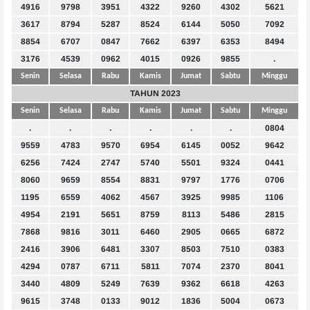
4916
9798
3951
4322
9260
4302
5621
3617
8794
5287
8524
6144
5050
7092
8854
6707
0847
7662
6397
6353
8494
3176
4539
0962
4015
0926
9855
.
Senin
Selasa
Rabu
Kamis
Jumat
Sabtu
Minggu
TAHUN 2023
Senin
Selasa
Rabu
Kamis
Jumat
Sabtu
Minggu
.
.
.
.
.
.
0804
9559
4783
9570
6954
6145
0052
9642
6256
7424
2747
5740
5501
9324
0441
8060
9659
8554
8831
9797
1776
0706
1195
6559
4062
4567
3925
9985
1106
4954
2191
5651
8759
8113
5486
2815
7868
9816
3011
6460
2905
0665
6872
2416
3906
6481
3307
8503
7510
0383
4294
0787
6711
5811
7074
2370
8041
3440
4809
5249
7639
9362
6618
4263
9615
3748
0133
9012
1836
5004
0673