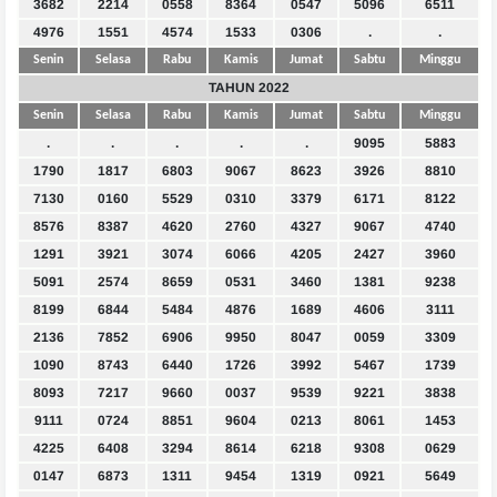
3682
2214
0558
8364
0547
5096
6511
4976
1551
4574
1533
0306
.
.
Senin
Selasa
Rabu
Kamis
Jumat
Sabtu
Minggu
TAHUN 2022
Senin
Selasa
Rabu
Kamis
Jumat
Sabtu
Minggu
.
.
.
.
.
9095
5883
1790
1817
6803
9067
8623
3926
8810
7130
0160
5529
0310
3379
6171
8122
8576
8387
4620
2760
4327
9067
4740
1291
3921
3074
6066
4205
2427
3960
5091
2574
8659
0531
3460
1381
9238
8199
6844
5484
4876
1689
4606
3111
2136
7852
6906
9950
8047
0059
3309
1090
8743
6440
1726
3992
5467
1739
8093
7217
9660
0037
9539
9221
3838
9111
0724
8851
9604
0213
8061
1453
4225
6408
3294
8614
6218
9308
0629
0147
6873
1311
9454
1319
0921
5649