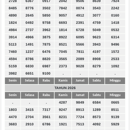
2728
6367
0917
2042
9506
8639
7924
8485
8776
3502
7842
0074
3543
2242
4890
2645
5850
9057
4912
3077
0160
1824
0492
9758
6693
2391
4759
1418
4984
2737
3962
1814
6728
5049
0532
3914
4966
3875
8922
6095
9623
6314
5113
1491
7875
8521
5566
3943
9496
7460
1237
6476
7045
7811
4197
1572
4594
8786
8820
3565
2089
8908
2533
5159
6830
6987
2373
9028
8279
1092
3982
6651
9100
.
.
.
.
Senin
Selasa
Rabu
Kamis
Jumat
Sabtu
Minggu
TAHUN 2026
Senin
Selasa
Rabu
Kamis
Jumat
Sabtu
Minggu
.
.
.
4287
9849
6584
0665
1803
3415
7317
9247
8913
1289
8511
4470
2704
3561
8231
7724
8573
9139
3683
2910
6786
1921
7513
4092
5929