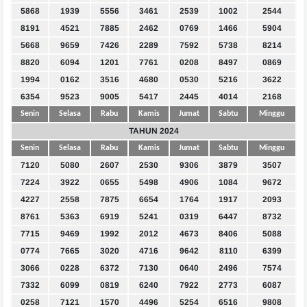
5868
1939
5556
3461
2539
1002
2544
8191
4521
7885
2462
0769
1466
5904
5668
9659
7426
2289
7592
5738
8214
8820
6094
1201
7761
0208
8497
0869
1994
0162
3516
4680
0530
5216
3622
6354
9523
9005
5417
2445
4014
2168
Senin
Selasa
Rabu
Kamis
Jumat
Sabtu
Minggu
TAHUN 2024
Senin
Selasa
Rabu
Kamis
Jumat
Sabtu
Minggu
7120
5080
2607
2530
9306
3879
3507
7224
3922
0655
5498
4906
1084
9672
4227
2558
7875
6654
1764
1917
2093
8761
5363
6919
5241
0319
6447
8732
7715
9469
1992
2012
4673
8406
5088
0774
7665
3020
4716
9642
8110
6399
3066
0228
6372
7130
0640
2496
7574
7332
6099
0819
6240
7922
2773
6087
0258
7121
1570
4496
5254
6516
9808