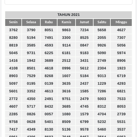
TAHUN 2021
Senin
Selasa
Rabu
Kamis
Jumat
Sabtu
Minggu
3762
3790
8051
9863
7234
5658
4627
8280
5194
7491
3300
8525
2055
7307
8819
3585
4593
9114
0847
9926
5056
5045
9731
6225
6181
9183
5090
5974
1416
1942
3689
2512
3431
2749
8906
4108
8501
4618
0996
5612
2304
1923
8903
7529
8268
1607
5184
9313
6719
5097
0195
0139
3635
2437
1229
4293
5601
3352
4613
3616
1585
7286
6821
2772
4350
2491
9751
2479
5003
7533
4607
5717
8432
3685
4745
8312
8053
2285
0826
0057
1080
1579
4704
2739
9758
0628
5401
8509
6799
5232
5531
7417
4349
8130
5136
9578
5460
3537