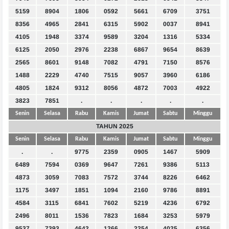
5159
8904
1806
0592
5661
6709
3751
8356
4965
2841
6315
5902
0037
8941
4105
1948
3374
9589
3204
1316
5334
6125
2050
2976
2238
6867
9654
8639
2565
8601
9148
7082
4791
7150
8576
1488
2229
4740
7515
9057
3960
6186
4805
1824
9312
8056
4872
7003
4922
3823
7851
.
.
.
.
.
Senin
Selasa
Rabu
Kamis
Jumat
Sabtu
Minggu
TAHUN 2025
Senin
Selasa
Rabu
Kamis
Jumat
Sabtu
Minggu
.
.
9775
2359
0905
1467
5909
6489
7594
0369
9647
7261
9386
5113
4873
3059
7083
7572
3744
8226
6462
1175
3497
1851
1094
2160
9786
8891
4584
3115
6841
7602
5219
4236
6792
2496
8011
1536
7823
1684
3253
5979
9537
7393
4642
1266
2254
4025
6356