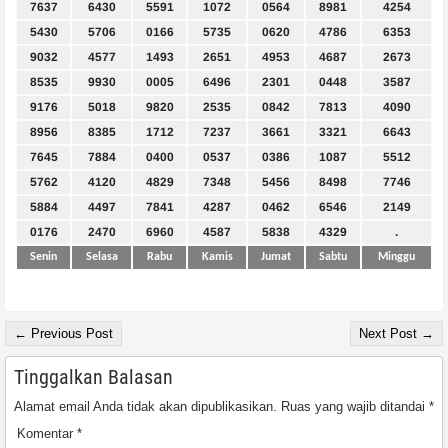
7637
6430
5591
1072
0564
8981
4254
5430
5706
0166
5735
0620
4786
6353
9032
4577
1493
2651
4953
4687
2673
8535
9930
0005
6496
2301
0448
3587
9176
5018
9820
2535
0842
7813
4090
8956
8385
1712
7237
3661
3321
6643
7645
7884
0400
0537
0386
1087
5512
5762
4120
4829
7348
5456
8498
7746
5884
4497
7841
4287
0462
6546
2149
0176
2470
6960
4587
5838
4329
.
Senin
Selasa
Rabu
Kamis
Jumat
Sabtu
Minggu
← Previous Post
Next Post →
Tinggalkan Balasan
Alamat email Anda tidak akan dipublikasikan.
Ruas yang wajib ditandai
*
Komentar
*