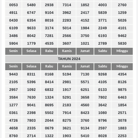
0053
5480
2938
7314
1852
4003
2760
4911
6747
9104
3962
2417
5839
1259
0430
6354
8016
2283
4152
3771
5026
6109
9633
3174
5014
1984
2249
4101
3486
8042
7281
2566
3750
6193
9462
5904
1779
4535
3607
1021
2789
5830
Senin
Selasa
Rabu
Kamis
Jumat
Sabtu
Minggu
TAHUN 2024
Senin
Selasa
Rabu
Kamis
Jumat
Sabtu
Minggu
9443
8311
0168
5194
7130
9268
4354
2105
5396
8414
2981
5571
4105
8126
2957
1092
6832
1917
6251
0133
9875
3584
7630
1324
5291
3658
7802
6463
1277
9041
8695
2183
4560
3642
1854
0361
2398
5502
7914
8423
1080
2571
4726
7803
2044
8275
3760
9796
3078
4658
2335
0679
3621
9134
2597
1883
8760
2714
1322
1903
5410
8028
2253