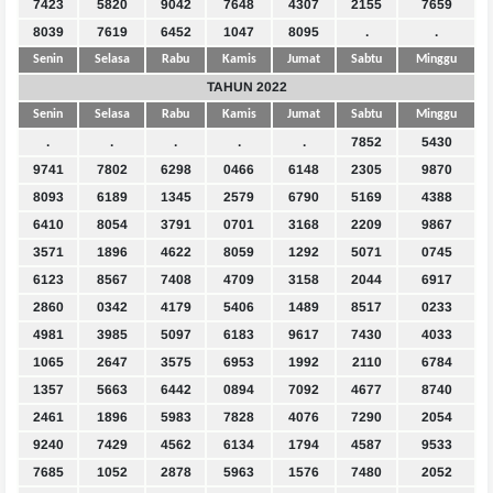
7423
5820
9042
7648
4307
2155
7659
8039
7619
6452
1047
8095
.
.
Senin
Selasa
Rabu
Kamis
Jumat
Sabtu
Minggu
TAHUN 2022
Senin
Selasa
Rabu
Kamis
Jumat
Sabtu
Minggu
.
.
.
.
.
7852
5430
9741
7802
6298
0466
6148
2305
9870
8093
6189
1345
2579
6790
5169
4388
6410
8054
3791
0701
3168
2209
9867
3571
1896
4622
8059
1292
5071
0745
6123
8567
7408
4709
3158
2044
6917
2860
0342
4179
5406
1489
8517
0233
4981
3985
5097
6183
9617
7430
4033
1065
2647
3575
6953
1992
2110
6784
1357
5663
6442
0894
7092
4677
8740
2461
1896
5983
7828
4076
7290
2054
9240
7429
4562
6134
1794
4587
9533
7685
1052
2878
5963
1576
7480
2052