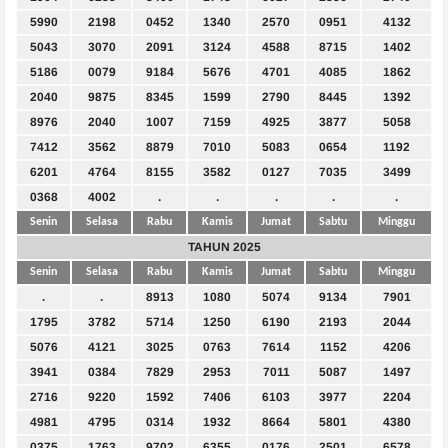
5990
2198
0452
1340
2570
0951
4132
5043
3070
2091
3124
4588
8715
1402
5186
0079
9184
5676
4701
4085
1862
2040
9875
8345
1599
2790
8445
1392
8976
2040
1007
7159
4925
3877
5058
7412
3562
8879
7010
5083
0654
1192
6201
4764
8155
3582
0127
7035
3499
0368
4002
.
.
.
.
.
Senin
Selasa
Rabu
Kamis
Jumat
Sabtu
Minggu
TAHUN 2025
Senin
Selasa
Rabu
Kamis
Jumat
Sabtu
Minggu
.
.
8913
1080
5074
9134
7901
1795
3782
5714
1250
6190
2193
2044
5076
4121
3025
0763
7614
1152
4206
3941
0384
7829
2953
7011
5087
1497
2716
9220
1592
7406
6103
3977
2204
4981
4795
0314
1932
8664
5801
4380
0375
1763
9702
6355
0176
2501
6578