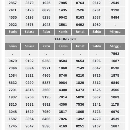
2857
3670
1025
7985
8764
0612
2549
7411
5128
6879
1435
7526
6781
3190
4535
0193
5238
9042
8163
2637
9484
0922
4676
1043
3561
6492
1980
.
Senin
Selasa
Rabu
Kamis
Jumat
Sabtu
Minggu
TAHUN 2023
Senin
Selasa
Rabu
Kamis
Jumat
Sabtu
Minggu
.
.
.
.
.
.
7563
9479
9192
6358
8504
9654
6196
1087
2346
0894
3971
1068
7149
6547
0538
1084
3822
4965
8746
6210
9726
1875
8632
0290
5387
0984
1829
3312
6840
7291
4615
2560
4300
6373
1825
3506
1937
8758
3195
7014
5820
5802
1069
8310
3682
9892
4300
7536
3241
1178
3048
1629
7950
3517
1865
8723
6970
1587
3054
8466
7826
1492
4220
4539
1745
9047
3530
4169
8251
9107
1687