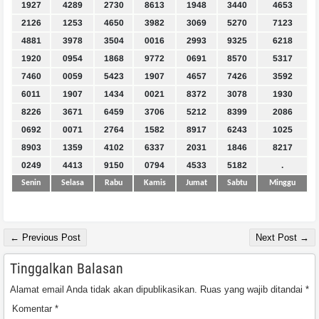
1927
4289
2730
8613
1948
3440
4653
2126
1253
4650
3982
3069
5270
7123
4881
3978
3504
0016
2993
9325
6218
1920
0954
1868
9772
0691
8570
5317
7460
0059
5423
1907
4657
7426
3592
6011
1907
1434
0021
8372
3078
1930
8226
3671
6459
3706
5212
8399
2086
0692
0071
2764
1582
8917
6243
1025
8903
1359
4102
6337
2031
1846
8217
0249
4413
9150
0794
4533
5182
.
Senin
Selasa
Rabu
Kamis
Jumat
Sabtu
Minggu
← Previous Post
Next Post →
Tinggalkan Balasan
Alamat email Anda tidak akan dipublikasikan.
Ruas yang wajib ditandai
*
Komentar
*