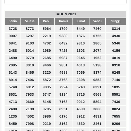
TAHUN 2021
Senin
Selasa
Rabu
Kamis
Jumat
Sabtu
Minggu
3728
8773
5964
1799
5449
7460
8314
9007
6297
2219
9380
1876
0755
4930
6841
9103
4702
6432
9310
2805
5346
2488
6014
1989
7425
1603
2074
4156
6490
0779
2685
6987
0645
1952
4819
2095
3010
9466
2851
4013
5138
0318
6143
8465
3220
4588
7059
8374
6245
8914
7406
5872
3768
2398
0852
7140
5740
6812
9835
7924
5243
6391
1035
8631
7933
6747
9134
8715
0568
8591
4713
0669
8145
7163
9012
5894
7436
2480
7198
9705
8951
4690
3866
8024
1235
4502
3986
0176
3912
4831
7655
8459
7998
0219
3162
4630
2461
9206