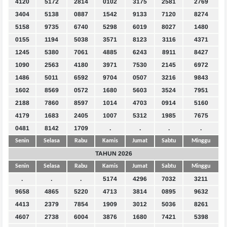
4120
5172
2814
0102
3175
2581
2769
3404
5138
0887
1542
9133
7120
8274
5158
9735
6740
5298
6019
8027
1480
0155
1194
5038
3571
8123
3116
4371
1245
5380
7061
4885
6243
8911
8427
1090
2563
4180
3971
7530
2145
6972
1486
5011
6592
9704
0507
3216
9843
1602
8569
0572
1680
5603
3524
7951
2188
7860
8597
1014
4703
0914
5160
4179
1683
2405
1007
5312
1985
7675
0481
8142
1709
.
.
.
.
Senin
Selasa
Rabu
Kamis
Jumat
Sabtu
Minggu
TAHUN 2026
Senin
Selasa
Rabu
Kamis
Jumat
Sabtu
Minggu
.
.
.
5174
4296
7032
3211
9658
4865
5220
4713
3814
0895
9632
4413
2379
7854
1909
3012
5036
8261
4607
2738
6004
3876
1680
7421
5398