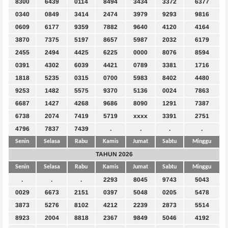
8300
6439
0114
8494
3434
3372
6377
0340
0849
3414
2474
3979
9293
9816
0609
6177
9359
7882
9640
4120
4164
3870
7375
5197
8657
5987
2032
6179
2455
2494
4425
6225
0000
8076
8594
0391
4302
6039
4421
0789
3381
1716
1818
5235
0315
0700
5983
8402
4480
9253
1482
5575
9370
5136
0024
7863
6687
1427
4268
9686
8090
1291
7387
6738
2074
7419
5719
xxxx
3391
2751
4796
7837
7439
.
.
.
.
Senin
Selasa
Rabu
Kamis
Jumat
Sabtu
Minggu
TAHUN 2026
Senin
Selasa
Rabu
Kamis
Jumat
Sabtu
Minggu
.
.
.
2293
8045
9743
5043
0029
6673
2151
0397
5048
0205
5478
3873
5276
8102
4212
2239
2873
5514
8923
2004
8818
2367
9849
5046
4192