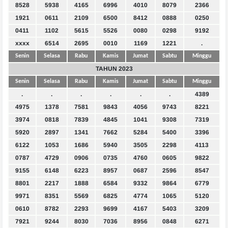
8528
5938
4165
6996
4010
8079
2366
1921
0611
2109
6500
8412
0888
0250
0411
1102
5615
5526
0080
0298
9192
xxxx
6514
2695
0010
1169
1221
.
Senin
Selasa
Rabu
Kamis
Jumat
Sabtu
Minggu
TAHUN 2023
Senin
Selasa
Rabu
Kamis
Jumat
Sabtu
Minggu
.
.
.
.
.
.
4389
4975
1378
7581
9843
4056
9743
8221
3974
0818
7839
4845
1041
9308
7319
5920
2897
1341
7662
5284
5400
3396
6122
1053
1686
5940
3505
2298
4113
0787
4729
0906
0735
4760
0605
9822
9155
6148
6223
8957
0687
2596
8547
8801
2217
1888
6584
9332
9864
6779
9971
8351
5569
6825
4774
1065
5120
0610
8782
2293
9699
4167
5403
3209
7921
9244
8030
7036
8956
0848
6271