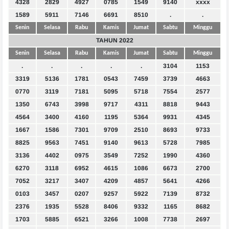
4328
2829
4927
0785
1549
9140
xxxx
1589
5911
7146
6691
8510
.
.
Senin
Selasa
Rabu
Kamis
Jumat
Sabtu
Minggu
TAHUN 2022
Senin
Selasa
Rabu
Kamis
Jumat
Sabtu
Minggu
.
.
.
.
.
3104
1153
3319
5136
1781
0543
7459
3739
4663
0770
3119
7181
5095
5718
7554
2577
1350
6743
3998
9717
4311
8818
9443
4564
3400
4160
1195
5364
9931
4345
1667
1586
7301
9709
2510
8693
9733
8825
9563
7451
9140
9613
5728
7985
3136
4402
0975
3549
7252
1990
4360
6270
3118
6952
4615
1086
6673
2700
7052
3217
3407
4209
4857
5641
4266
0103
3457
0207
9257
5922
7139
8732
2376
1935
5528
8406
9332
1165
8682
1703
5885
6521
3266
1008
7738
2697