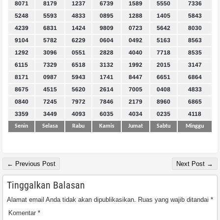
8071
8179
1237
6739
1589
5550
7336
5248
5593
4833
0895
1288
1405
5843
4239
6831
1424
9809
0723
5642
8030
9104
5782
6229
0604
0492
5163
8563
1292
3096
0551
2828
4040
7718
8535
6115
7329
6518
3132
1992
2015
3147
8171
0987
5943
1741
8447
6651
6864
8675
4515
5620
2614
7005
0408
4833
0840
7245
7972
7846
2179
8960
6865
3359
3449
4093
6035
4034
0235
4118
Senin
Selasa
Rabu
Kamis
Jumat
Sabtu
Minggu
← Previous Post
Next Post →
Tinggalkan Balasan
Alamat email Anda tidak akan dipublikasikan.
Ruas yang wajib ditandai
*
Komentar
*