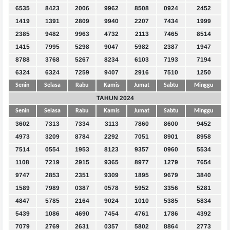
6535
8423
2006
9962
8508
0924
2452
1419
1391
2809
9940
2207
7434
1999
2385
9482
9963
4732
2113
7465
8514
1415
7995
5298
9047
5982
2387
1947
8788
3768
5267
8234
6103
7193
7194
6324
6324
7259
9407
2916
7510
1250
Senin
Selasa
Rabu
Kamis
Jumat
Sabtu
Minggu
TAHUN 2024
Senin
Selasa
Rabu
Kamis
Jumat
Sabtu
Minggu
3602
7313
7334
3113
7860
8600
9452
4973
3209
8784
2292
7051
8901
8958
7514
0554
1953
8123
9357
0960
5534
1108
7219
2915
9365
8977
1279
7654
9747
2853
2351
9309
1895
9679
3840
1589
7989
0387
0578
5952
3356
5281
4847
5785
2164
9024
1010
5385
5834
5439
1086
4690
7454
4761
1786
4392
7079
2769
2631
0357
5802
8864
2773