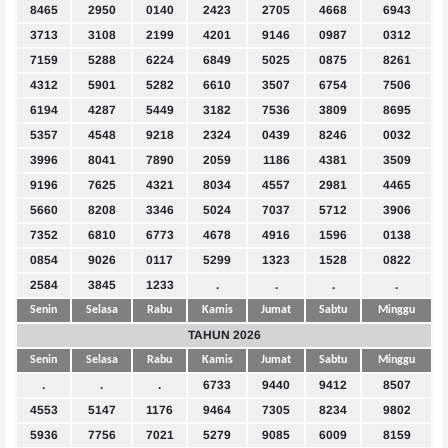
8465
2950
0140
2423
2705
4668
6943
3713
3108
2199
4201
9146
0987
0312
7159
5288
6224
6849
5025
0875
8261
4312
5901
5282
6610
3507
6754
7506
6194
4287
5449
3182
7536
3809
8695
5357
4548
9218
2324
0439
8246
0032
3996
8041
7890
2059
1186
4381
3509
9196
7625
4321
8034
4557
2981
4465
5660
8208
3346
5024
7037
5712
3906
7352
6810
6773
4678
4916
1596
0138
0854
9026
0117
5299
1323
1528
0822
2584
3845
1233
.
.
.
.
Senin
Selasa
Rabu
Kamis
Jumat
Sabtu
Minggu
TAHUN 2026
Senin
Selasa
Rabu
Kamis
Jumat
Sabtu
Minggu
.
.
.
6733
9440
9412
8507
4553
5147
1176
9464
7305
8234
9802
5936
7756
7021
5279
9085
6009
8159