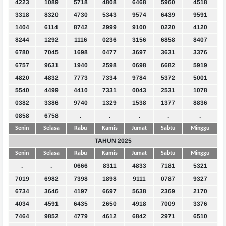
4223
1089
5718
4808
6468
5960
4518
3318
8320
4730
5343
9574
6439
9591
1404
6114
8742
2999
9100
0220
4120
8244
1292
1116
0236
3156
6858
8407
6780
7045
1698
0477
3697
3631
3376
6757
9631
1940
2598
0698
6682
5919
4820
4832
7773
7334
9784
5372
5001
5540
4499
4410
7331
0043
2531
1078
0382
3386
9740
1329
1538
1377
8836
0858
6758
.
.
.
.
.
Senin
Selasa
Rabu
Kamis
Jumat
Sabtu
Minggu
TAHUN 2025
Senin
Selasa
Rabu
Kamis
Jumat
Sabtu
Minggu
.
.
0666
8311
4833
7181
5321
7019
6982
7398
1898
9111
0787
9327
6734
3646
4197
6697
5638
2369
2170
4034
4591
6435
2650
4918
7009
3376
7464
9852
4779
4612
6842
2971
6510