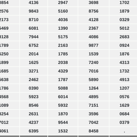
0854
4136
2947
3698
1702
2576
9843
5160
8756
1879
2173
8710
4036
4128
0329
5469
6081
1390
2367
5012
8128
7944
5175
4086
2683
1789
6752
2163
9877
0924
6250
2014
1785
1539
1876
1899
1625
2038
7240
4313
1685
3271
4329
7016
1732
5638
2462
1787
5890
4913
1786
0390
5088
1264
1207
4568
5923
6014
4895
0576
1089
8546
5932
7151
1629
3254
2631
1870
3596
0684
7012
4237
9544
7042
0379
4061
6395
1532
8458
.