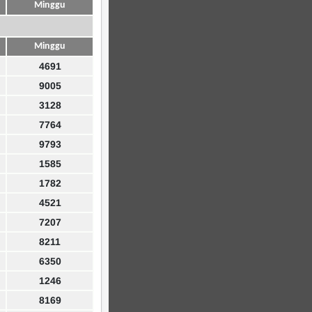
Minggu
Minggu
4691
9005
3128
7764
9793
1585
1782
4521
7207
8211
6350
1246
8169