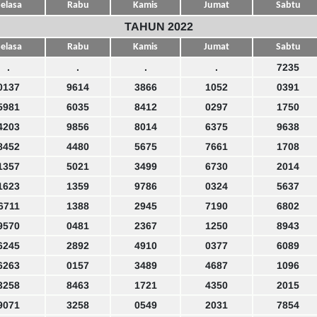
elasa
Rabu
Kamis
Jumat
Sabtu
TAHUN 2022
elasa
Rabu
Kamis
Jumat
Sabtu
.
.
.
.
7235
0137
9614
3866
1052
0391
5981
6035
8412
0297
1750
4203
9856
8014
6375
9638
8452
4480
5675
7661
1708
1357
5021
3499
6730
2014
1623
1359
9786
0324
5637
6711
1388
2945
7190
6802
9570
0481
2367
1250
8943
6245
2892
4910
0377
6089
6263
0157
3489
4687
1096
3258
8463
1721
4350
2015
9071
3258
0549
2031
7854