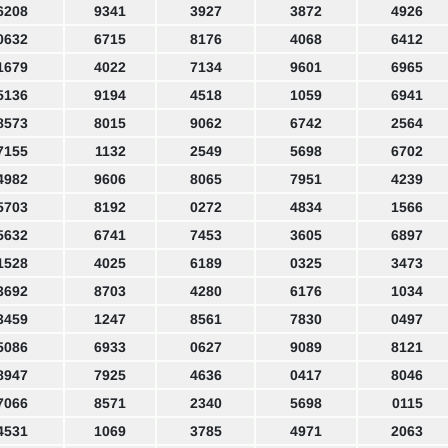
6208
9341
3927
3872
4926
0632
6715
8176
4068
6412
1679
4022
7134
9601
6965
5136
9194
4518
1059
6941
8573
8015
9062
6742
2564
7155
1132
2549
5698
6702
4982
9606
8065
7951
4239
5703
8192
0272
4834
1566
5632
6741
7453
3605
6897
1528
4025
6189
0325
3473
3692
8703
4280
6176
1034
3459
1247
8561
7830
0497
5086
6933
0627
9089
8121
8947
7925
4636
0417
8046
7066
8571
2340
5698
0115
4531
1069
3785
4971
2063