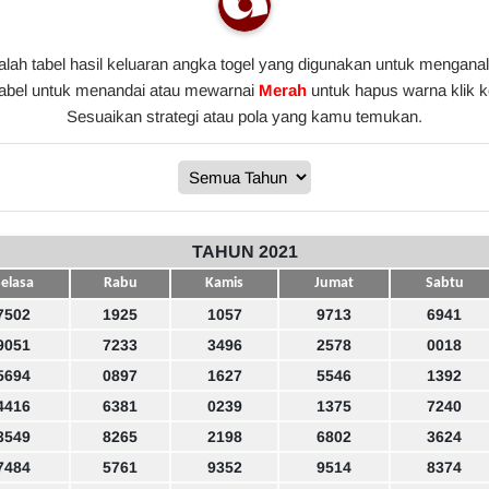
alah tabel hasil keluaran angka togel yang digunakan untuk menganali
tabel untuk menandai atau mewarnai
Merah
untuk hapus warna klik 
Sesuaikan strategi atau pola yang kamu temukan.
TAHUN 2021
elasa
Rabu
Kamis
Jumat
Sabtu
7502
1925
1057
9713
6941
9051
7233
3496
2578
0018
5694
0897
1627
5546
1392
4416
6381
0239
1375
7240
3549
8265
2198
6802
3624
7484
5761
9352
9514
8374