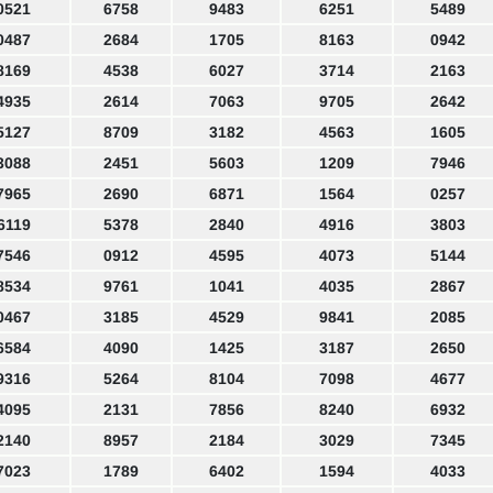
0521
6758
9483
6251
5489
0487
2684
1705
8163
0942
8169
4538
6027
3714
2163
4935
2614
7063
9705
2642
5127
8709
3182
4563
1605
3088
2451
5603
1209
7946
7965
2690
6871
1564
0257
6119
5378
2840
4916
3803
7546
0912
4595
4073
5144
8534
9761
1041
4035
2867
0467
3185
4529
9841
2085
6584
4090
1425
3187
2650
9316
5264
8104
7098
4677
4095
2131
7856
8240
6932
2140
8957
2184
3029
7345
7023
1789
6402
1594
4033