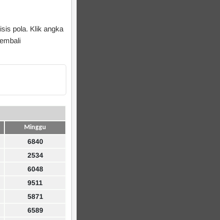
sis pola. Klik angka
kembali
Minggu
6840
2534
6048
9511
5871
6589