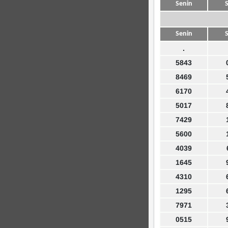
Senin
S
Senin
S
.
5843
8469
6170
5017
7429
5600
4039
1645
4310
1295
7971
0515