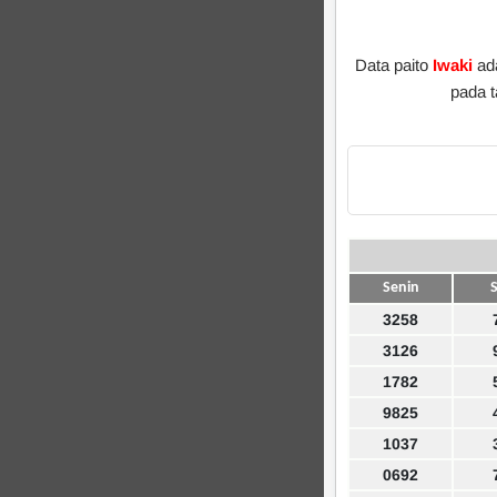
Data paito
Iwaki
ad
pada 
Senin
S
3258
3126
1782
9825
1037
0692