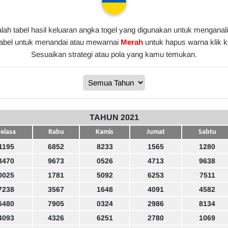
lah tabel hasil keluaran angka togel yang digunakan untuk menganali
tabel untuk menandai atau mewarnai
Merah
untuk hapus warna klik 
Sesuaikan strategi atau pola yang kamu temukan.
TAHUN 2021
elasa
Rabu
Kamis
Jumat
Sabtu
1195
6852
8233
1565
1280
3470
9673
0526
4713
9638
0025
1781
5092
6253
7511
7238
3567
1648
4091
4582
6480
7905
0324
2986
8134
4093
4326
6251
2780
1069