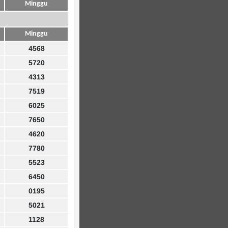
Minggu
Minggu
4568
5720
4313
7519
6025
7650
4620
7780
5523
6450
0195
5021
1128