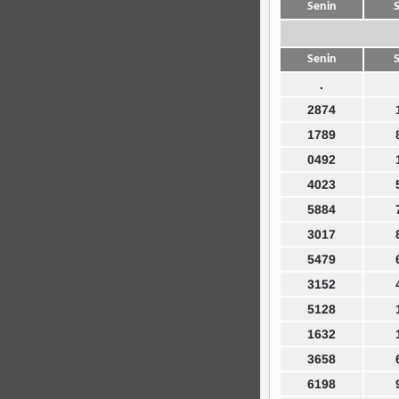
Senin
S
Senin
S
.
2874
1789
0492
4023
5884
3017
5479
3152
5128
1632
3658
6198