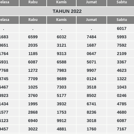
elasa
Rabu
Kamis
Jumat
Sabtu
TAHUN 2022
elasa
Rabu
Kamis
Jumat
Sabtu
.
.
.
.
6017
1683
6599
6032
7484
5993
8651
2035
3121
1687
7592
1764
1185
9313
0647
2109
5931
6087
6588
5071
3367
7768
1272
7983
9907
4623
8745
7709
9689
0124
1322
6467
1025
7303
3518
1043
4923
3760
5177
8502
0246
1434
1995
3932
6741
4785
1577
2868
1753
8236
4680
6123
6940
9912
3018
6087
9457
3022
4881
1760
7167