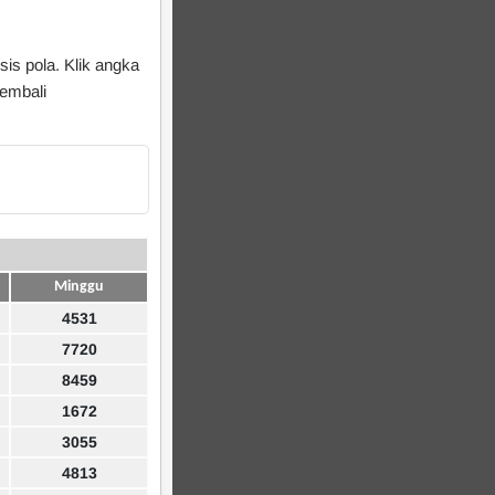
sis pola. Klik angka
kembali
Minggu
4531
7720
8459
1672
3055
4813