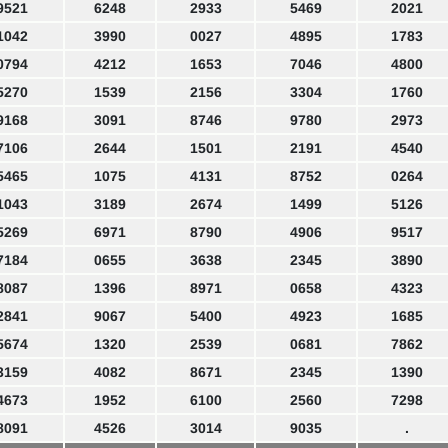
9521
6248
2933
5469
2021
1042
3990
0027
4895
1783
0794
4212
1653
7046
4800
5270
1539
2156
3304
1760
9168
3091
8746
9780
2973
7106
2644
1501
2191
4540
5465
1075
4131
8752
0264
1043
3189
2674
1499
5126
5269
6971
8790
4906
9517
7184
0655
3638
2345
3890
8087
1396
8971
0658
4323
2841
9067
5400
4923
1685
5674
1320
2539
0681
7862
3159
4082
8671
2345
1390
4673
1952
6100
2560
7298
8091
4526
3014
9035
.