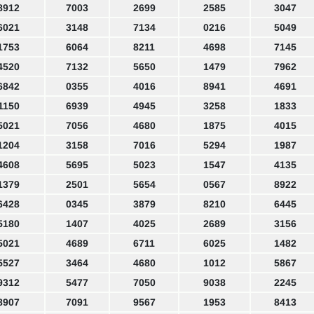
8912
7003
2699
2585
3047
6021
3148
7134
0216
5049
1753
6064
8211
4698
7145
4520
7132
5650
1479
7962
6842
0355
4016
8941
4691
1150
6939
4945
3258
1833
5021
7056
4680
1875
4015
1204
3158
7016
5294
1987
4608
5695
5023
1547
4135
1379
2501
5654
0567
8922
6428
0345
3879
8210
6445
5180
1407
4025
2689
3156
5021
4689
6711
6025
1482
5527
3464
4680
1012
5867
9312
5477
7050
9038
2245
8907
7091
9567
1953
8413