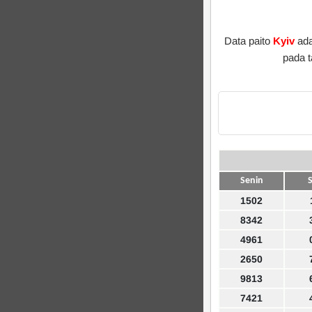
Data paito
Kyiv
ada
pada 
Senin
S
1502
8342
4961
2650
9813
7421