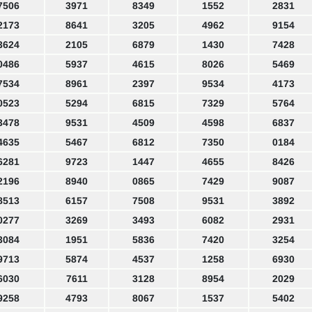
7506
3971
8349
1552
2831
2173
8641
3205
4962
9154
3624
2105
6879
1430
7428
0486
5937
4615
8026
5469
7534
8961
2397
9534
4173
0523
5294
6815
7329
5764
3478
9531
4509
4598
6837
4635
5467
6812
7350
0184
6281
9723
1447
4655
8426
2196
8940
0865
7429
9087
8513
6157
7508
9531
3892
0277
3269
3493
6082
2931
3084
1951
5836
7420
3254
9713
5874
4537
1258
6930
6030
7611
3128
8954
2029
9258
4793
8067
1537
5402