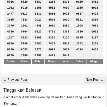
5956
5320
8687
1288
5875
9150
9461
1962
5915
3155
5552
7699
1155
6992
2477
9112
5831
5686
6023
9837
6428
3565
7343
0027
5516
9900
5321
9866
3279
2661
4848
3650
3880
1508
7961
4386
0764
5627
4761
9363
3630
0992
1207
0923
8868
4360
7120
8635
9187
6956
5796
3580
7452
8519
2672
2255
8360
9053
7275
4693
0601
4094
8458
6778
3366
8358
6429
3842
.
.
Senin
Selasa
Rabu
Kamis
Jumat
Sabtu
Minggu
← Previous Post
Next Post →
Tinggalkan Balasan
Alamat email Anda tidak akan dipublikasikan.
Ruas yang wajib ditandai
*
Komentar
*