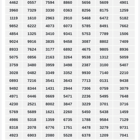
4462
0557
7594
8860
5656
5609
4901
3960
7329
3330
0363
8256
8175
1259
1119
1610
2963
2910
5468
6472
5182
9852
6222
4073
6073
5785
8491
7662
4854
1325
3410
9341
5753
7789
1506
9024
9916
3835
9458
3087
8802
7409
8933
7624
3177
6892
4675
9805
8936
5075
0856
2163
3264
9538
1312
5059
3759
3480
3959
3498
2387
3100
5407
3028
0482
3349
3352
9930
7140
2210
0893
7216
3541
3643
7713
0131
9438
9492
8344
1431
2944
7306
0759
3079
4971
0446
0669
5471
2236
5495
7648
4230
2521
8002
3847
3229
3701
3716
5769
5689
1621
2260
5450
5438
1459
4986
5318
1359
6735
1788
9584
7129
8318
2078
6776
1751
4478
3279
9731
4923
6903
2080
5528
6378
1209
7041