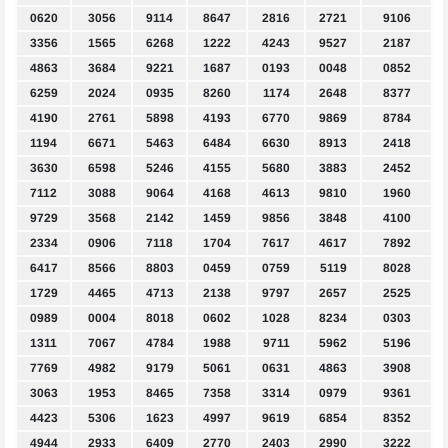
0620
3056
9114
8647
2816
2721
9106
3356
1565
6268
1222
4243
9527
2187
4863
3684
9221
1687
0193
0048
0852
6259
2024
0935
8260
1174
2648
8377
4190
2761
5898
4193
6770
9869
8784
1194
6671
5463
6484
6630
8913
2418
3630
6598
5246
4155
5680
3883
2452
7112
3088
9064
4168
4613
9810
1960
9729
3568
2142
1459
9856
3848
4100
2334
0906
7118
1704
7617
4617
7892
6417
8566
8803
0459
0759
5119
8028
1729
4465
4713
2138
9797
2657
2525
0989
0004
8018
0602
1028
8234
0303
1311
7067
4784
1988
9711
5962
5196
7769
4982
9179
5061
0631
4863
3908
3063
1953
8465
7358
3314
0979
9361
4423
5306
1623
4997
9619
6854
8352
4944
2933
6409
2770
2403
2990
3222