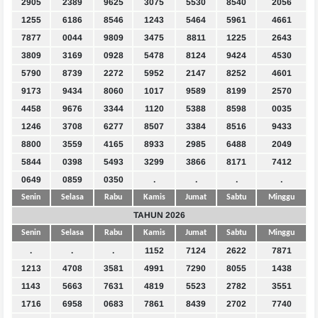
2905
2389
9625
3075
5530
8540
2056
1255
6186
8546
1243
5464
5961
4661
7877
0044
9809
3475
8811
1225
2643
3809
3169
0928
5478
8124
9424
4530
5790
8739
2272
5952
2147
8252
4601
9173
9434
8060
1017
9589
8199
2570
4458
9676
3344
1120
5388
8598
0035
1246
3708
6277
8507
3384
8516
9433
8800
3559
4165
8933
2985
6488
2049
5844
0398
5493
3299
3866
8171
7412
0649
0859
0350
.
.
.
.
Senin
Selasa
Rabu
Kamis
Jumat
Sabtu
Minggu
TAHUN 2026
Senin
Selasa
Rabu
Kamis
Jumat
Sabtu
Minggu
.
.
.
1152
7124
2622
7871
1213
4708
3581
4991
7290
8055
1438
1143
5663
7631
4819
5523
2782
3551
1716
6958
0683
7861
8439
2702
7740