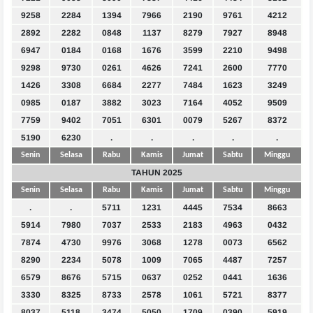
9258
2284
1394
7966
2190
9761
4212
2892
2282
0848
1137
8279
7927
8948
6947
0184
0168
1676
3599
2210
9498
9298
9730
0261
4626
7241
2600
7770
1426
3308
6684
2277
7484
1623
3249
0985
0187
3882
3023
7164
4052
9509
7759
9402
7051
6301
0079
5267
8372
5190
6230
.
.
.
.
.
Senin
Selasa
Rabu
Kamis
Jumat
Sabtu
Minggu
TAHUN 2025
Senin
Selasa
Rabu
Kamis
Jumat
Sabtu
Minggu
.
.
5711
1231
4445
7534
8663
5914
7980
7037
2533
2183
4963
0432
7874
4730
9976
3068
1278
0073
6562
8290
2234
5078
1009
7065
4487
7257
6579
8676
5715
0637
0252
0441
1636
3330
8325
8733
2578
1061
5721
8377
8037
5118
3474
5050
1709
0390
5919