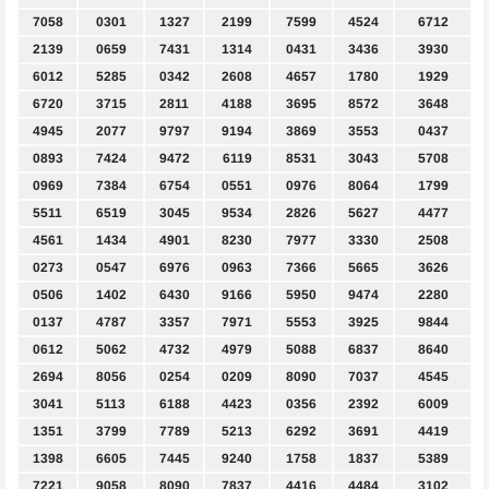
7058
0301
1327
2199
7599
4524
6712
2139
0659
7431
1314
0431
3436
3930
6012
5285
0342
2608
4657
1780
1929
6720
3715
2811
4188
3695
8572
3648
4945
2077
9797
9194
3869
3553
0437
0893
7424
9472
6119
8531
3043
5708
0969
7384
6754
0551
0976
8064
1799
5511
6519
3045
9534
2826
5627
4477
4561
1434
4901
8230
7977
3330
2508
0273
0547
6976
0963
7366
5665
3626
0506
1402
6430
9166
5950
9474
2280
0137
4787
3357
7971
5553
3925
9844
0612
5062
4732
4979
5088
6837
8640
2694
8056
0254
0209
8090
7037
4545
3041
5113
6188
4423
0356
2392
6009
1351
3799
7789
5213
6292
3691
4419
1398
6605
7445
9240
1758
1837
5389
7221
9058
8090
7837
4416
4484
3102