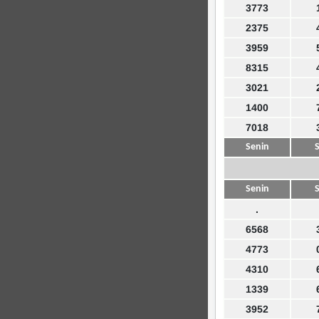
3773
2375
3959
8315
3021
1400
7018
Senin
S
Senin
S
.
6568
4773
4310
1339
3952