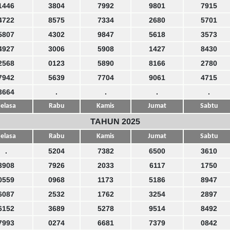
1446
3804
7992
9801
7915
4722
8575
7334
2680
5701
5807
4302
9847
5618
3573
4927
3006
5908
1427
8430
2568
0123
5890
8166
2780
7942
5639
7704
9061
4715
3664
.
.
.
.
elasa
Rabu
Kamis
Jumat
Sabtu
TAHUN 2025
elasa
Rabu
Kamis
Jumat
Sabtu
.
5204
7382
6500
3610
3908
7926
2033
6117
1750
0559
0968
1173
5186
8947
6087
2532
1762
3254
2897
6152
3689
5278
9514
8492
7993
0274
6681
7379
0842