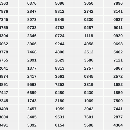
1363
0376
5096
3050
7896
7876
2847
8812
2742
3141
7345
8073
5345
0230
0637
6759
9733
4782
9287
9011
5394
2346
0724
1118
0920
5062
3966
9244
4058
9698
8778
7468
4800
2512
5402
6755
2891
2629
3586
7121
2041
1377
8313
2757
5867
6874
2417
3561
0345
2572
8891
9563
7252
3319
1682
7447
6699
0480
9430
1859
2245
1743
2180
1069
7509
8499
2457
1959
3942
7441
8804
3405
9531
7601
2877
9491
3392
0154
5598
4364