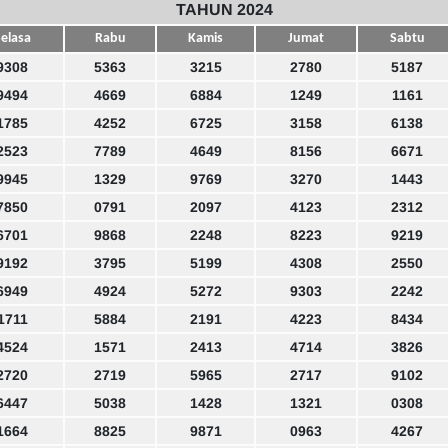
TAHUN 2024
elasa
Rabu
Kamis
Jumat
Sabtu
9308
5363
3215
2780
5187
9494
4669
6884
1249
1161
1785
4252
6725
3158
6138
2523
7789
4649
8156
6671
9945
1329
9769
3270
1443
7850
0791
2097
4123
2312
6701
9868
2248
8223
9219
9192
3795
5199
4308
2550
6949
4924
5272
9303
2242
1711
5884
2191
4223
8434
4524
1571
2413
4714
3826
2720
2719
5965
2717
9102
6447
5038
1428
1321
0308
1664
8825
9871
0963
4267