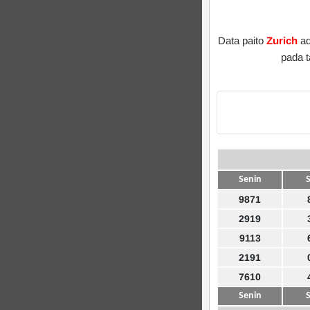
Data paito
Zurich
ad
pada 
Senin
S
9871
2919
9113
2191
7610
Senin
S