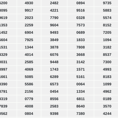
6200
4930
2482
0894
9735
3095
9917
4221
9516
5883
9619
2023
7790
0328
5574
1353
2259
9604
7573
8152
1452
6904
9493
0689
7205
5604
7925
3849
1833
1094
1531
1344
3878
7808
3182
4329
4014
6076
3668
8537
0031
2585
9448
3142
7300
3997
4069
1743
1571
4993
1661
5085
6289
5161
8183
8390
5586
6573
0064
1099
3791
2156
0454
1334
4962
3319
0779
8556
6811
0189
7839
4008
2583
8640
3570
0562
0804
9398
7380
4244