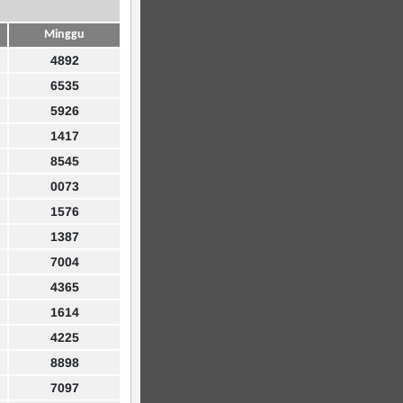
Minggu
4892
6535
5926
1417
8545
0073
1576
1387
7004
4365
1614
4225
8898
7097