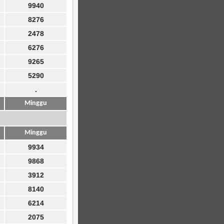
9940
8276
2478
6276
9265
5290
.
Minggu
Minggu
9934
9868
3912
8140
6214
2075