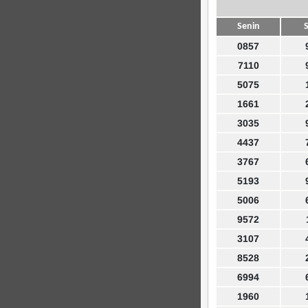
Senin
S
0857
7110
5075
1661
3035
4437
3767
5193
5006
9572
3107
8528
6994
1960