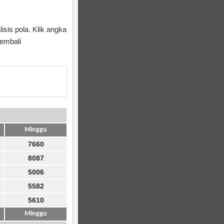
isis pola. Klik angka
kembali
Minggu
7660
8087
5006
5582
5610
Minggu