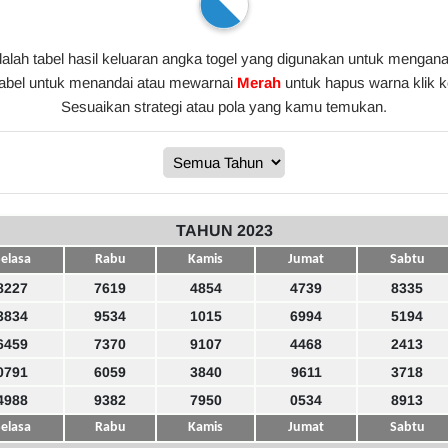
alah tabel hasil keluaran angka togel yang digunakan untuk menganal
tabel untuk menandai atau mewarnai
Merah
untuk hapus warna klik 
Sesuaikan strategi atau pola yang kamu temukan.
TAHUN 2023
elasa
Rabu
Kamis
Jumat
Sabtu
8227
7619
4854
4739
8335
3834
9534
1015
6994
5194
6459
7370
9107
4468
2413
0791
6059
3840
9611
3718
4988
9382
7950
0534
8913
elasa
Rabu
Kamis
Jumat
Sabtu