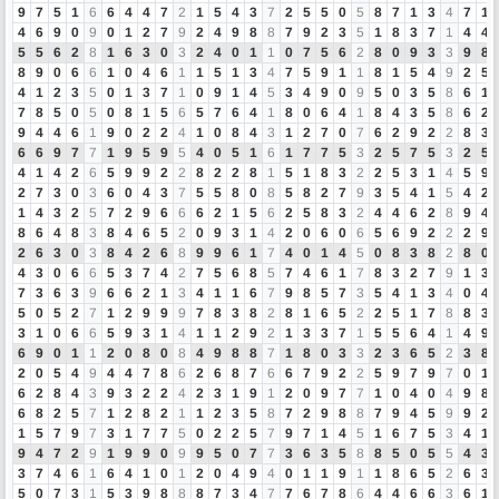
9
7
5
1
6
6
4
4
7
2
1
5
4
3
7
2
5
5
0
5
8
7
1
3
4
7
1
4
6
9
0
9
0
1
2
7
9
2
4
9
8
8
7
9
2
3
5
1
8
3
7
1
4
4
5
5
6
2
8
1
6
3
0
3
2
4
0
1
1
0
7
5
6
2
8
0
9
3
3
9
8
8
9
0
6
6
1
0
4
6
1
1
5
1
3
4
7
5
9
1
1
8
1
5
4
9
2
5
4
1
2
3
5
0
1
3
7
1
0
9
1
4
5
3
4
9
0
9
5
0
3
5
8
6
1
7
8
5
0
5
0
8
1
5
6
5
7
6
4
1
8
0
6
4
1
8
4
3
5
8
6
2
9
4
4
6
1
9
0
2
2
4
1
0
8
4
3
1
2
7
0
7
6
2
9
2
2
8
3
6
6
9
7
7
1
9
5
9
5
4
0
5
1
6
1
7
7
5
3
2
5
7
5
3
2
5
4
1
4
2
6
5
9
9
2
2
8
2
2
8
1
5
1
8
3
2
2
5
3
1
4
5
9
2
7
3
0
3
6
0
4
3
7
5
5
8
0
8
5
8
2
7
9
3
5
4
1
5
4
2
1
4
3
2
5
7
2
9
6
6
6
2
1
5
6
2
5
8
3
2
4
4
6
2
8
9
4
8
6
4
8
3
8
4
6
5
2
0
9
3
1
4
2
0
6
0
6
5
6
9
2
2
2
9
2
6
3
0
3
8
4
2
6
8
9
9
6
1
7
4
0
1
4
5
0
8
3
8
2
8
0
4
3
0
6
6
5
3
7
4
2
7
5
6
8
5
7
4
6
1
7
8
3
2
7
9
1
3
7
3
6
3
9
6
6
2
1
3
4
1
1
6
7
9
8
5
7
3
5
4
1
3
4
0
4
5
0
5
2
7
1
2
9
9
9
7
8
3
8
2
8
1
6
5
2
2
5
1
7
8
8
3
3
1
0
6
6
5
9
3
1
4
1
1
2
9
2
1
3
3
7
1
5
5
6
4
1
4
9
6
9
0
1
1
2
0
8
0
8
4
9
8
8
7
1
8
0
3
3
2
3
6
5
2
3
8
2
0
5
4
9
4
4
7
8
6
2
6
8
7
6
6
7
9
2
2
5
9
7
9
7
0
1
6
2
8
4
3
9
3
2
2
4
2
3
1
9
1
2
0
9
7
7
1
0
4
0
4
9
8
6
8
2
5
7
1
2
8
2
1
1
2
3
5
8
7
2
9
8
8
7
9
4
5
9
9
2
1
5
7
9
7
3
1
7
7
5
0
2
2
5
7
9
7
1
4
5
1
6
7
5
3
4
1
9
4
7
2
9
1
9
9
0
9
9
5
0
7
7
3
6
3
5
8
8
5
0
5
5
4
3
3
7
4
6
1
6
4
1
0
1
2
0
4
9
4
0
1
1
9
1
1
8
6
5
2
6
3
5
0
7
3
1
5
3
9
8
8
8
7
3
4
7
7
6
7
8
6
4
4
6
6
3
6
1