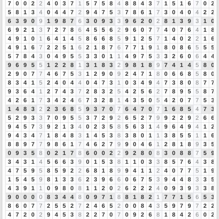
7
0
0
2
2
4
0
3
7
1
5
7
5
8
4
8
8
4
3
7
1
5
1
6
7
0
2
5
8
1
3
4
0
4
4
7
2
9
4
7
5
3
7
8
6
1
7
3
0
4
0
4
2
2
6
3
9
0
9
1
9
8
7
6
3
0
9
3
3
9
6
2
0
2
8
1
3
9
3
1
0
6
9
2
1
3
7
2
7
8
6
4
5
5
6
2
9
6
0
7
7
4
0
7
6
4
1
8
4
9
1
0
1
6
4
1
4
5
8
6
6
8
5
9
1
2
5
7
1
4
0
2
2
1
6
4
9
1
6
7
2
2
5
1
6
2
1
8
7
6
7
7
1
9
1
8
0
8
6
5
5
5
5
7
8
4
3
0
4
9
5
5
3
3
0
1
1
4
9
7
5
3
3
2
6
0
6
4
4
9
6
9
5
5
1
2
2
8
1
3
1
8
3
2
9
8
1
8
9
7
4
1
4
5
8
0
2
9
0
7
7
4
6
7
5
3
1
2
9
0
9
2
4
7
1
8
0
6
6
8
5
8
0
8
3
4
1
5
2
4
0
4
4
0
4
7
3
1
0
3
4
9
4
7
3
8
0
8
7
7
9
3
6
4
1
2
7
4
3
7
2
8
3
2
5
4
2
5
6
2
7
8
9
5
5
8
7
4
2
6
1
7
3
4
2
4
6
7
3
2
8
1
4
3
5
0
5
4
2
0
7
7
5
3
1
4
8
3
2
2
3
6
8
5
9
3
7
0
7
6
4
7
0
7
1
6
8
5
4
7
3
5
2
9
3
3
7
0
9
5
5
3
7
2
9
2
6
5
2
7
9
9
2
2
9
2
6
6
9
4
5
7
3
9
2
1
3
4
0
2
3
5
8
5
6
3
1
4
9
6
4
9
4
1
2
9
4
3
4
7
1
8
4
8
3
1
4
5
3
8
3
8
0
1
1
3
8
5
5
1
1
6
8
8
9
7
7
9
8
6
1
7
4
6
2
7
9
9
0
4
6
1
2
8
1
8
9
3
5
0
9
3
5
8
0
2
1
7
8
6
0
0
2
2
9
2
8
0
8
3
0
8
8
7
5
9
3
4
3
1
4
5
6
6
3
9
0
1
5
3
8
1
1
0
3
3
8
5
7
6
4
3
8
4
7
5
9
5
8
5
9
2
2
6
8
1
8
9
9
4
1
1
2
4
0
7
7
5
1
9
1
5
4
5
9
8
1
3
3
6
2
3
9
6
6
0
6
7
5
3
9
4
4
8
3
3
5
4
3
9
1
1
0
9
8
0
8
1
1
2
0
2
6
2
2
2
4
0
9
3
9
3
3
8
9
0
0
0
0
8
3
4
4
8
0
9
7
1
8
8
1
8
2
1
7
7
1
5
6
5
3
8
6
0
7
7
2
5
5
2
7
2
4
6
5
2
0
0
8
4
3
5
9
7
9
7
2
2
4
7
2
0
2
9
4
5
3
8
2
2
7
0
7
0
9
2
6
8
1
8
4
2
6
0
2