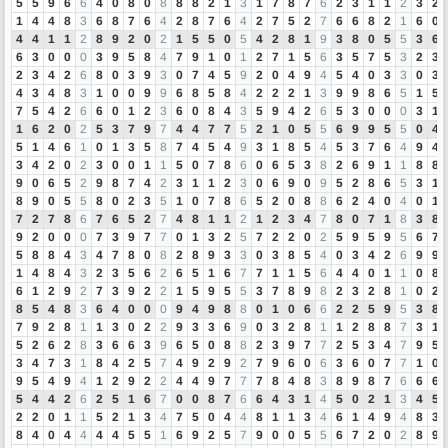
5
5
9
6
6
4
0
8
0
8
8
8
2
1
3
1
7
8
7
6
2
3
1
1
2
3
2
1
4
4
8
3
6
8
7
6
4
2
8
7
6
4
2
7
5
2
7
6
6
8
2
1
6
0
4
4
1
1
2
8
9
2
0
2
1
5
5
0
5
4
2
8
1
9
3
8
0
5
5
3
6
6
3
0
0
0
3
9
5
8
4
7
9
1
0
1
2
7
1
5
6
3
5
7
5
3
2
3
2
3
4
2
6
8
0
3
9
3
0
7
4
5
9
2
0
4
9
4
5
4
0
3
3
0
3
4
3
4
8
3
1
0
0
9
9
6
8
5
8
4
2
2
2
1
3
9
9
8
6
5
1
5
7
5
4
2
6
6
0
1
2
3
6
0
8
4
3
5
9
4
2
6
5
3
0
0
0
3
1
1
6
2
0
2
5
3
7
9
7
4
4
7
7
5
2
1
0
5
5
6
9
9
5
5
0
4
5
1
4
6
1
0
1
3
5
8
7
4
5
4
9
3
1
8
5
4
5
3
7
6
4
9
4
3
4
2
0
2
3
0
0
1
1
5
0
7
8
6
0
6
5
3
8
2
6
9
1
1
8
8
9
0
6
5
2
9
8
7
4
2
3
1
1
2
3
0
6
9
0
9
5
2
8
6
5
3
1
8
9
0
5
5
8
0
2
3
5
1
0
7
8
6
5
2
0
8
8
6
2
4
0
4
0
1
7
2
7
8
6
7
6
5
2
7
4
8
1
1
2
1
2
3
4
7
8
0
7
1
8
3
8
9
2
0
0
0
7
3
9
7
7
0
1
3
2
5
7
2
2
0
2
5
9
5
9
5
6
7
5
8
8
4
3
4
7
8
0
8
2
8
9
3
3
0
3
8
5
4
0
3
4
2
6
9
9
1
4
8
4
3
2
3
5
6
2
6
5
1
6
7
7
1
1
5
6
4
4
0
1
1
0
8
6
1
2
9
2
7
3
9
2
2
1
5
9
5
5
3
7
8
9
8
2
3
2
8
1
0
2
8
5
4
8
3
6
4
0
0
0
9
4
9
8
8
0
1
0
6
6
2
2
5
9
5
3
8
7
9
2
8
1
1
3
0
2
2
9
3
3
6
9
0
3
2
8
1
1
2
8
8
7
3
1
5
2
6
2
8
3
6
6
3
9
6
5
0
8
8
2
3
9
7
7
2
5
3
4
7
9
5
3
4
7
3
1
8
4
2
5
7
4
9
2
9
2
7
9
6
0
6
3
6
0
7
7
1
0
9
5
4
9
4
1
2
9
2
2
4
4
9
7
7
7
8
4
8
3
8
9
8
7
6
6
6
5
4
4
2
6
2
5
1
6
7
0
0
8
7
6
6
4
3
1
4
5
0
2
1
3
4
5
2
2
0
1
1
5
2
1
3
4
7
5
0
4
4
8
1
1
3
4
6
1
4
9
4
8
3
8
4
0
4
4
4
4
5
5
1
6
9
2
5
7
9
0
0
5
5
6
7
2
0
2
8
9