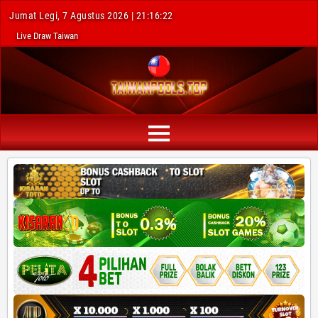
Jumat Legi, 7 Agustus 2026 | 21:16:23
Live Draw Taiwan