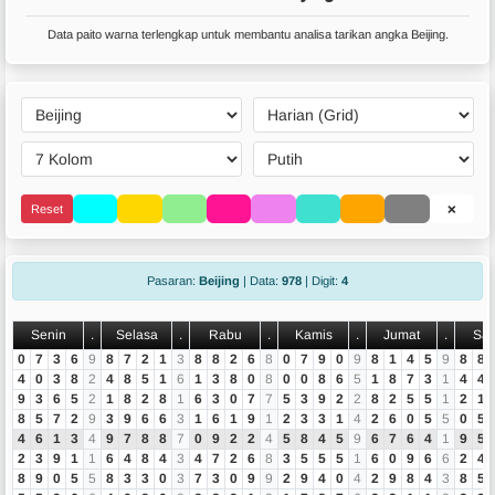
Data paito warna terlengkap untuk membantu analisa tarikan angka Beijing.
Reset
❌
Pasaran:
Beijing
| Data:
978
| Digit:
4
Senin
.
Selasa
.
Rabu
.
Kamis
.
Jumat
.
Sab
0
7
3
6
9
8
7
2
1
3
8
8
2
6
8
0
7
9
0
9
8
1
4
5
9
8
8
4
0
3
8
2
4
8
5
1
6
1
3
8
0
8
0
0
8
6
5
1
8
7
3
1
4
4
9
3
6
5
2
1
8
2
8
1
6
3
0
7
7
5
3
9
2
2
8
2
5
5
1
2
1
8
5
7
2
9
3
9
6
6
3
1
6
1
9
1
2
3
3
1
4
2
6
0
5
5
0
5
4
6
1
3
4
9
7
8
8
7
0
9
2
2
4
5
8
4
5
9
6
7
6
4
1
9
5
2
3
9
1
1
6
4
8
4
3
4
7
2
6
8
3
5
5
5
1
6
0
9
6
6
2
4
8
9
0
5
5
8
3
3
0
3
7
3
0
9
9
2
9
4
0
4
2
9
8
4
3
8
5