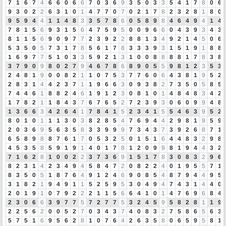
7
1
6
7
4
6
6
0
6
6
7
0
3
6
9
3
5
0
3
3
5
4
1
7
8
0
6
9
3
0
2
2
6
3
1
0
1
4
7
7
0
7
0
2
1
7
8
2
3
2
8
1
8
0
9
5
9
4
4
1
1
4
8
3
3
5
7
8
6
0
5
8
9
8
4
6
4
9
4
1
4
7
8
1
5
6
9
3
1
5
6
4
7
5
9
5
0
0
9
6
6
0
4
3
9
3
4
3
8
1
1
5
6
9
0
9
7
7
2
3
9
2
2
8
8
1
3
4
9
2
1
4
5
0
6
5
3
5
0
5
7
3
1
7
8
5
6
1
7
8
3
3
3
9
3
1
5
1
9
1
8
8
1
6
9
7
7
5
1
0
3
3
5
9
2
1
3
1
0
0
8
8
8
8
1
7
8
3
8
3
7
9
0
9
8
0
2
7
9
4
6
7
8
6
8
9
0
5
5
9
8
1
2
3
5
3
2
4
8
1
9
0
0
8
2
1
1
0
7
5
3
7
7
6
0
6
4
3
8
1
9
5
2
2
8
3
1
4
4
2
3
7
1
1
9
6
6
3
0
9
3
8
2
7
3
5
0
5
8
5
7
4
4
6
1
8
8
2
4
6
1
9
1
2
3
0
8
1
0
1
4
8
4
8
3
4
2
1
7
8
2
1
1
8
4
3
7
6
7
6
5
2
7
2
3
9
3
0
6
0
9
9
4
8
1
3
6
6
3
4
2
6
4
1
7
8
4
1
5
2
3
4
1
5
5
4
6
3
9
5
2
8
0
1
0
1
1
1
3
0
3
8
2
8
5
4
7
6
9
4
4
2
9
8
1
9
5
9
2
0
3
6
9
5
6
3
5
8
3
3
9
9
9
7
3
4
3
7
3
9
2
6
8
7
1
6
5
8
9
8
8
7
6
1
7
0
5
3
2
5
0
1
5
1
6
4
4
8
3
2
9
8
4
5
3
5
8
5
9
1
9
1
4
0
1
7
8
1
2
0
9
9
8
1
9
4
4
3
2
7
1
6
2
8
1
0
0
2
2
3
7
3
6
9
1
5
1
7
8
3
0
8
3
2
9
6
8
2
3
1
4
2
3
4
9
4
5
8
4
7
2
0
8
2
2
4
0
1
9
5
5
7
1
8
3
5
0
5
1
8
7
6
4
9
1
2
4
6
9
0
8
5
4
8
7
9
4
4
9
5
3
1
8
2
1
9
4
9
1
1
5
2
5
9
5
3
0
4
9
4
7
4
3
1
4
4
0
2
0
1
9
1
0
7
9
2
2
2
1
1
5
6
6
4
1
0
1
4
7
6
9
6
8
4
2
3
0
6
6
3
9
7
7
5
7
2
7
7
5
3
2
4
5
9
5
8
2
8
1
1
9
2
2
5
6
2
0
0
5
2
7
0
3
4
3
7
4
0
8
3
2
7
5
8
6
5
6
3
5
7
5
1
6
9
5
6
2
8
1
0
7
6
4
2
6
3
5
8
0
6
5
9
5
8
1