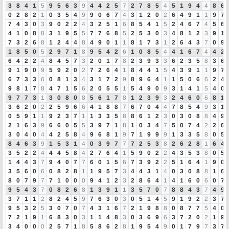
3
8
4
1
5
9
5
6
3
9
4
4
2
5
7
2
7
8
5
4
5
1
9
4
4
8
6
0
2
8
2
1
0
3
5
4
9
9
0
6
7
4
3
1
2
0
2
6
4
9
1
1
9
7
7
4
3
0
3
9
0
2
2
4
3
2
5
1
6
8
5
4
1
5
2
4
6
7
4
5
6
4
1
0
8
8
3
1
9
5
5
7
7
6
8
5
2
5
3
0
3
4
8
1
2
3
9
1
7
3
2
6
8
1
2
4
4
8
4
9
0
1
1
8
1
7
3
1
2
6
4
3
7
0
9
1
8
5
0
5
2
9
7
1
8
9
5
4
2
6
1
0
8
5
4
4
1
6
7
4
4
2
6
4
2
2
4
8
4
5
7
3
2
0
1
7
8
2
3
9
3
3
6
2
3
5
8
3
6
9
1
9
0
9
5
9
2
0
2
7
2
6
4
1
8
4
4
1
5
4
3
9
1
1
9
7
6
7
3
3
6
0
8
1
3
4
3
1
7
2
9
8
9
6
4
1
1
5
0
6
6
2
4
9
8
1
7
8
4
7
1
5
6
2
0
5
5
1
5
4
9
0
9
3
1
4
1
5
4
0
9
7
7
3
1
3
0
8
0
8
5
6
1
7
8
1
2
3
9
3
2
4
6
0
6
8
1
3
6
2
0
2
2
5
9
6
6
4
1
8
8
7
6
7
0
4
4
7
8
5
4
9
3
1
0
5
9
1
1
9
2
3
7
1
1
3
3
5
8
8
6
1
2
3
0
3
0
8
8
4
9
2
1
6
3
9
6
6
0
5
5
3
9
7
1
8
1
0
3
4
7
5
0
7
4
2
2
6
3
0
4
0
4
4
2
5
8
4
9
6
8
1
9
7
1
9
9
9
1
3
3
5
8
0
5
8
4
6
3
9
1
5
3
1
4
0
3
9
7
7
7
2
5
3
8
2
6
2
8
1
6
4
3
5
2
2
4
4
4
5
8
4
2
7
6
4
1
5
9
0
2
2
4
3
5
3
8
0
5
1
4
4
3
7
9
4
0
7
7
6
0
1
5
6
7
3
9
2
2
5
1
6
4
1
9
0
3
5
6
0
6
0
8
2
8
1
1
9
5
7
3
4
4
3
1
4
0
3
0
8
8
1
6
8
0
7
9
7
7
1
0
0
0
9
4
1
2
3
2
8
6
4
1
4
1
6
0
6
0
7
9
5
4
3
7
0
8
2
6
8
1
3
9
1
1
3
5
7
0
7
8
8
4
3
7
4
9
3
7
1
1
2
8
2
4
5
9
7
6
3
0
3
0
5
1
4
5
9
1
9
2
2
3
7
9
5
3
2
5
3
0
7
0
7
4
3
1
6
7
2
1
9
8
8
0
8
7
7
5
4
0
7
2
1
9
1
6
8
3
0
3
1
1
4
8
3
0
3
6
9
6
3
7
2
0
2
1
9
3
4
0
0
0
2
5
7
1
8
5
8
6
2
8
1
9
5
4
9
0
1
7
9
7
3
7