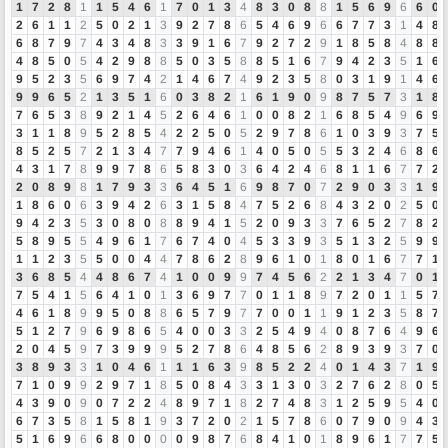
1
7
2
8
1
1
5
4
6
1
7
0
1
3
4
8
3
0
8
8
1
5
6
9
6
6
0
2
6
1
1
2
5
0
2
1
3
9
2
7
8
6
5
4
6
9
6
6
7
7
3
1
4
8
6
8
7
9
7
4
3
4
8
3
3
9
1
6
7
9
2
7
2
9
1
8
5
8
4
8
8
4
8
5
0
5
4
2
9
8
8
5
0
3
5
8
8
5
1
6
7
9
4
2
3
5
1
6
9
5
2
3
5
6
9
7
4
2
1
4
6
7
4
9
2
3
5
8
0
3
1
9
1
4
6
9
9
6
5
2
1
3
5
1
6
0
3
8
2
1
6
1
9
0
9
8
7
5
7
3
1
8
7
6
5
3
8
9
2
1
4
5
2
6
4
6
1
0
0
8
2
1
6
8
5
4
9
6
9
3
1
1
8
9
5
2
8
5
4
2
2
5
0
5
2
9
7
8
6
1
0
3
9
3
7
5
8
5
2
5
7
2
1
3
4
7
7
9
4
6
1
4
0
5
0
5
5
3
2
4
6
8
6
4
3
1
7
8
9
9
7
8
6
5
8
3
0
3
6
4
2
4
6
8
1
1
6
7
7
2
2
0
8
9
8
1
7
9
3
3
6
4
5
1
6
9
8
7
0
7
2
9
0
3
3
1
9
1
8
6
0
6
3
9
4
2
6
3
1
5
8
4
7
5
2
6
8
4
3
2
0
2
5
0
9
4
2
3
5
3
0
8
0
8
8
9
4
1
5
2
0
9
3
3
7
6
5
2
7
8
2
5
8
9
5
5
4
9
6
1
7
6
7
4
0
4
5
3
3
9
3
5
1
3
2
5
9
9
1
1
2
3
5
5
0
0
4
4
7
8
6
2
8
9
6
1
0
1
8
0
1
6
7
7
1
3
6
8
5
4
4
8
6
7
4
1
0
0
9
9
7
4
5
6
2
2
1
3
4
7
0
1
7
5
4
1
5
6
4
1
0
1
3
6
9
7
7
0
1
1
8
9
7
2
0
1
1
5
7
4
6
1
8
9
9
5
0
8
8
6
5
7
9
7
7
0
0
1
1
9
1
2
3
5
8
7
5
1
2
7
9
6
9
8
6
5
4
0
0
3
3
2
5
4
9
4
0
8
7
6
4
9
6
2
0
4
5
9
7
3
9
9
9
5
2
7
8
6
4
8
5
6
2
8
9
3
9
3
7
0
3
8
9
3
3
1
0
4
6
1
1
1
6
3
9
8
5
2
2
4
0
1
4
3
7
1
9
7
1
0
9
9
2
9
7
1
8
5
0
8
4
3
3
1
3
0
3
2
7
6
2
8
0
5
4
3
9
0
9
0
7
2
2
4
8
9
7
1
8
2
7
4
8
3
1
2
5
9
5
4
0
6
7
3
5
8
1
5
8
1
9
3
7
2
0
2
1
5
7
8
6
0
7
9
0
9
4
3
5
1
6
9
6
6
8
0
0
0
0
9
8
7
6
8
4
1
0
1
8
9
6
1
7
7
5