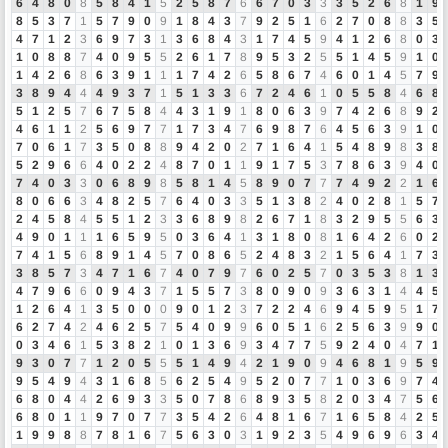
6
4
8
0
8
5
8
4
1
5
2
5
8
7
6
6
7
0
3
3
3
5
2
6
8
1
9
8
5
3
7
1
5
7
9
0
9
1
8
4
3
7
9
2
5
1
6
2
7
0
8
8
3
5
4
7
1
2
3
6
9
7
3
1
3
6
8
4
3
1
7
4
5
9
4
1
2
6
8
0
3
1
0
8
8
7
4
0
9
5
5
2
6
1
7
8
9
5
3
2
5
5
1
4
5
9
1
0
1
4
2
6
8
6
3
9
1
1
1
7
4
2
6
5
8
6
7
4
6
0
1
4
5
7
9
3
8
9
4
4
4
9
3
7
1
5
1
3
3
6
7
2
4
6
1
0
5
5
8
4
6
8
5
1
2
5
7
6
7
5
8
4
4
3
1
9
1
8
0
6
3
9
7
4
2
6
8
9
2
4
6
1
1
2
5
6
9
7
7
1
7
3
4
7
6
9
8
7
6
4
5
6
3
9
1
0
7
0
6
1
7
3
5
0
8
8
9
4
2
0
2
7
1
6
4
1
5
4
8
9
8
3
8
5
2
9
6
6
4
0
2
2
4
8
7
0
1
1
9
1
7
5
3
7
8
6
3
9
4
0
7
4
0
3
3
0
6
8
9
8
5
8
1
4
5
8
9
0
7
7
7
4
9
2
2
1
6
8
0
6
6
3
4
8
2
5
7
6
4
0
3
3
5
1
3
8
2
4
0
2
8
1
5
7
2
4
5
8
4
5
5
1
2
3
3
6
8
9
8
2
6
7
1
8
3
2
9
5
5
6
3
4
9
0
1
1
1
6
5
9
5
0
3
6
4
1
3
1
8
0
8
1
6
4
2
6
0
2
7
4
1
5
6
8
9
1
4
5
7
0
8
6
5
2
4
8
3
2
1
5
6
4
1
7
3
3
8
5
7
3
4
7
1
6
7
4
0
7
9
7
6
0
2
5
7
0
3
5
3
8
1
3
4
7
9
6
6
0
9
4
3
7
1
5
5
7
3
8
0
9
0
9
3
6
3
1
4
4
5
1
2
6
4
1
3
5
0
0
0
9
0
1
2
3
7
2
2
4
6
9
4
5
9
5
1
7
6
2
7
4
2
4
6
2
5
7
5
4
0
9
9
6
0
5
1
6
2
5
6
3
9
9
0
0
3
4
6
1
5
3
8
2
1
0
1
3
6
9
3
4
7
7
5
9
2
4
0
4
7
1
9
3
0
7
7
1
2
0
5
5
5
1
4
9
4
2
1
9
0
9
4
6
8
1
9
5
9
9
5
4
9
4
3
1
6
8
5
6
2
5
4
9
5
2
0
7
7
1
0
3
6
9
7
4
6
8
0
4
4
2
6
9
3
3
5
0
7
8
6
8
9
3
5
8
2
0
3
4
7
5
6
6
8
0
1
1
9
7
0
7
7
3
5
4
2
6
4
8
1
6
7
1
6
5
8
4
2
5
1
9
9
8
8
7
8
1
6
7
5
6
3
0
3
1
9
2
3
5
4
9
6
9
6
3
4