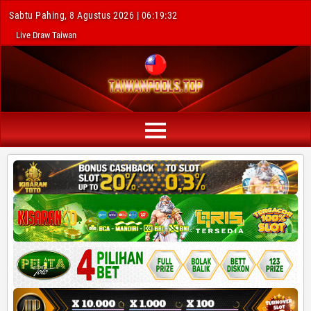
Sabtu Pahing, 8 Agustus 2026 | 06:19:33
Live Draw Taiwan