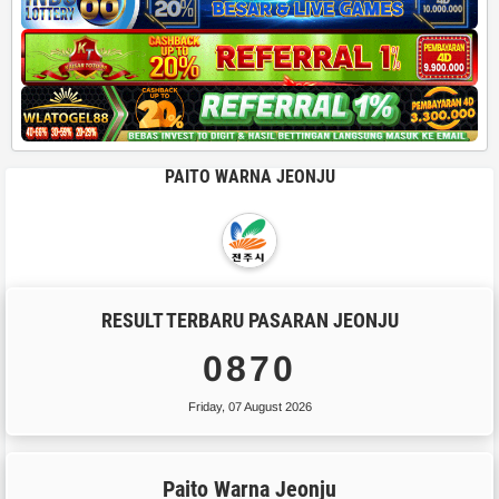
PAITO WARNA JEONJU
RESULT TERBARU PASARAN JEONJU
0870
Friday, 07 August 2026
Paito Warna Jeonju