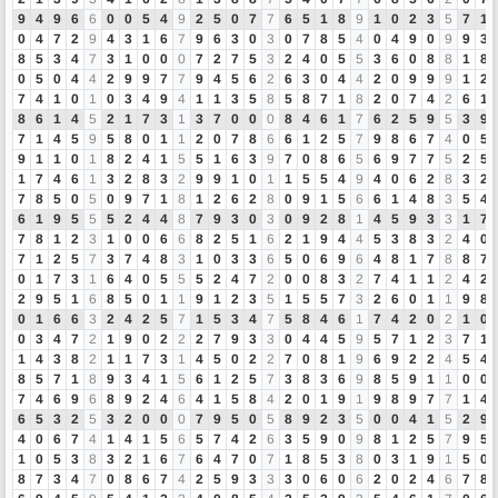
9
4
9
6
6
0
0
5
4
9
2
5
0
7
7
6
5
1
8
9
1
0
2
3
5
7
1
0
4
7
2
9
4
3
1
6
7
9
6
3
0
3
0
7
8
5
4
0
4
9
0
9
9
3
8
5
3
4
7
3
1
0
0
0
7
2
7
5
3
2
4
0
5
5
3
6
0
8
8
1
8
0
5
0
4
4
2
9
9
7
7
9
4
5
6
2
6
3
0
4
4
2
0
9
9
9
1
2
7
4
1
0
1
0
3
4
9
4
1
1
3
5
8
5
8
7
1
8
2
0
7
4
2
6
1
8
6
1
4
5
2
1
7
3
1
3
7
0
0
0
8
4
6
1
7
6
2
5
9
5
3
9
7
1
4
5
9
5
8
0
1
1
2
0
7
8
6
6
1
2
5
7
9
8
6
7
4
0
5
9
1
1
0
1
8
2
4
1
5
5
1
6
3
9
7
0
8
6
5
6
9
7
7
5
2
5
1
7
4
6
1
3
2
8
3
2
9
9
1
0
1
1
5
5
4
9
4
0
6
2
8
3
2
7
8
5
0
5
0
9
7
1
8
1
2
6
2
8
0
9
1
5
6
6
1
4
8
3
5
4
6
1
9
5
5
5
2
4
4
8
7
9
3
0
3
0
9
2
8
1
4
5
9
3
3
1
7
7
8
1
2
3
1
0
0
6
6
8
2
5
1
6
2
1
9
4
4
5
3
8
3
2
4
0
7
1
2
5
7
3
7
4
8
3
1
0
3
3
6
5
0
6
9
6
4
8
1
7
8
8
7
0
1
7
3
1
6
4
0
5
5
5
2
4
7
2
0
0
8
3
2
7
4
1
1
2
4
2
2
9
5
1
6
8
5
0
1
1
9
1
2
3
5
1
5
5
7
3
2
6
0
1
1
9
8
0
1
6
6
3
2
4
2
5
7
1
5
3
4
7
5
8
4
6
1
7
4
2
0
2
1
0
0
3
4
7
2
1
9
0
2
2
2
7
9
3
3
0
4
4
5
9
5
7
1
2
3
7
1
1
4
3
8
2
1
1
7
3
1
4
5
0
2
2
7
0
8
1
9
6
9
2
2
4
5
4
8
5
7
1
8
9
3
4
1
5
6
1
2
5
7
3
8
3
6
9
8
5
9
1
1
0
0
7
4
6
9
6
8
9
2
4
6
4
1
5
8
4
2
0
1
9
1
9
8
9
7
7
1
4
6
5
3
2
5
3
2
0
0
0
7
9
5
0
5
8
9
2
3
5
0
0
4
1
5
2
9
4
0
6
7
4
1
4
1
5
6
5
7
4
2
6
3
5
9
0
9
8
1
2
5
7
9
5
1
0
5
3
8
3
2
1
6
7
6
4
7
0
7
1
8
5
3
8
0
3
1
9
1
5
0
8
7
3
4
7
0
8
6
7
4
2
5
9
3
3
3
0
6
0
6
2
0
2
4
6
7
8