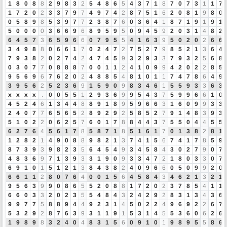
1
8
0
8
8
2
9
8
3
2
5
4
8
6
5
4
3
7
1
8
7
0
7
3
1
1
7
1
7
2
0
2
3
3
7
9
7
4
9
7
4
2
8
7
5
1
6
2
0
8
1
9
8
0
0
5
8
9
8
5
3
9
7
7
2
3
8
7
6
0
3
6
4
1
8
7
1
9
1
9
1
5
0
0
0
0
3
6
6
9
6
8
9
5
9
5
0
9
4
5
9
2
0
3
1
4
8
2
6
4
5
7
3
6
5
9
6
6
0
7
9
5
5
4
1
6
3
9
5
0
2
0
2
6
6
3
4
9
8
8
0
6
6
1
7
0
2
4
7
2
7
5
2
7
9
8
5
2
1
3
6
4
7
9
3
8
2
0
2
7
4
2
4
7
4
5
9
3
2
9
3
3
7
9
3
2
5
6
8
0
3
0
7
7
0
8
8
8
7
0
0
1
1
2
4
1
0
9
9
4
2
0
2
2
8
5
9
5
6
9
6
7
6
2
0
2
4
8
8
5
4
8
1
0
1
1
7
4
7
8
6
4
9
3
9
5
6
2
5
2
3
6
9
1
5
9
0
9
8
3
4
6
1
5
5
9
3
3
6
3
x
x
x
x
.
0
0
5
5
1
2
9
3
6
9
9
5
4
3
7
5
9
9
6
6
1
0
4
5
2
4
6
1
3
4
4
8
8
9
1
8
9
5
9
6
6
3
1
6
0
9
9
3
3
2
4
0
7
7
6
5
6
5
2
8
9
2
9
2
5
8
5
2
7
9
1
4
8
3
9
3
5
1
0
2
2
0
6
2
5
7
6
0
1
7
8
8
4
4
3
7
5
5
0
4
4
5
5
6
2
7
6
4
5
6
1
7
8
5
8
7
1
8
5
1
6
1
7
0
1
3
8
2
8
1
1
2
8
2
1
4
9
0
8
8
9
8
2
1
3
7
4
1
5
6
7
4
1
7
8
5
9
8
7
3
9
3
9
8
2
3
5
6
4
5
4
9
3
4
5
8
4
3
0
2
7
9
0
7
4
8
3
6
9
7
1
3
9
3
3
1
9
0
9
3
3
4
7
2
1
8
0
3
3
0
7
6
9
1
0
1
5
1
2
1
3
8
4
3
8
2
4
0
9
6
6
0
5
0
9
9
2
0
6
6
1
1
2
8
0
7
6
4
0
0
1
5
6
4
5
8
4
3
4
6
2
1
3
2
1
9
5
6
3
9
9
0
8
6
5
5
2
0
8
8
1
7
2
0
2
3
7
8
5
4
1
1
6
6
0
3
3
2
0
2
3
5
5
4
8
4
3
2
4
2
9
2
8
3
1
3
4
3
6
9
9
7
7
5
8
8
9
4
4
9
2
3
1
4
5
0
2
2
4
9
6
9
2
2
6
7
5
3
2
9
2
8
7
6
3
9
3
1
1
9
1
5
3
1
4
5
5
3
6
0
6
2
6
1
9
8
9
8
3
2
4
0
4
8
3
1
5
6
0
9
1
0
1
9
8
9
5
5
8
6