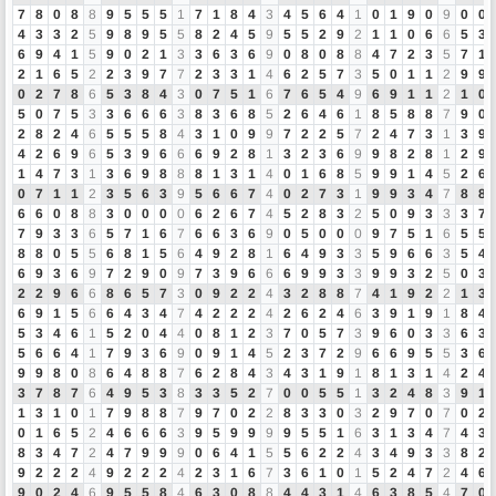
7
8
0
8
8
9
5
5
5
1
7
1
8
4
3
4
5
6
4
1
0
1
9
0
9
0
0
4
3
3
2
5
9
8
9
5
5
8
2
4
5
9
5
5
2
9
2
1
1
0
6
6
5
3
6
9
4
1
5
9
0
2
1
3
3
6
3
6
9
0
8
0
8
8
4
7
2
3
5
7
1
2
1
6
5
2
2
3
9
7
7
2
3
3
1
4
6
2
5
7
3
5
0
1
1
2
9
9
0
2
7
8
6
5
3
8
4
3
0
7
5
1
6
7
6
5
4
9
6
9
1
1
2
1
0
5
0
7
5
3
3
6
6
6
3
8
3
6
8
5
2
6
4
6
1
8
5
8
8
7
9
0
2
8
2
4
6
5
5
5
8
4
3
1
0
9
9
7
2
2
5
7
2
4
7
3
1
3
9
4
2
6
9
6
5
3
9
6
6
6
9
2
8
1
3
2
3
6
9
9
8
2
8
1
2
9
1
4
7
3
1
3
6
9
8
8
8
1
3
1
4
0
1
6
8
5
9
9
1
4
5
2
6
0
7
1
1
2
3
5
6
3
9
5
6
6
7
4
0
2
7
3
1
9
9
3
4
7
8
8
6
6
0
8
8
3
0
0
0
0
6
2
6
7
4
5
2
8
3
2
5
0
9
3
3
3
7
7
9
3
3
6
5
7
1
6
7
6
6
3
6
9
0
5
0
0
0
9
7
5
1
6
5
5
8
8
0
5
5
6
8
1
5
6
4
9
2
8
1
6
4
9
3
3
5
9
6
6
3
5
4
6
9
3
6
9
7
2
9
0
9
7
3
9
6
6
6
9
9
3
3
9
9
3
2
5
0
3
2
2
9
6
6
8
6
5
7
3
0
9
2
2
4
3
2
8
8
7
4
1
9
2
2
1
3
6
9
1
5
6
6
4
3
4
7
4
2
2
2
4
2
6
2
4
6
3
9
1
9
1
8
4
5
3
4
6
1
5
2
0
4
4
0
8
1
2
3
7
0
5
7
3
9
6
0
3
3
6
3
5
6
6
4
1
7
9
3
6
9
0
9
1
4
5
2
3
7
2
9
6
6
9
5
5
3
6
9
9
8
0
8
6
4
8
8
7
6
2
8
4
3
4
3
1
9
1
8
1
3
1
4
2
4
3
7
8
7
6
4
9
5
3
8
3
3
5
2
7
0
0
5
5
1
3
2
4
8
3
9
1
1
3
1
0
1
7
9
8
8
7
9
7
0
2
2
8
3
3
0
3
2
9
7
0
7
0
2
0
1
6
5
2
4
6
6
6
3
9
5
9
9
9
9
5
5
1
6
3
1
3
4
7
4
3
8
3
4
7
2
4
7
9
9
9
0
6
4
1
5
5
6
2
2
4
3
4
9
3
3
8
2
9
2
2
2
4
9
2
2
2
4
2
3
1
6
7
3
6
1
0
1
5
2
4
7
2
4
6
9
0
2
4
6
9
5
5
8
4
6
3
0
8
8
4
4
3
1
4
6
3
8
5
4
7
0