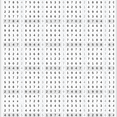
5
7
8
5
4
7
5
0
6
6
6
5
3
3
6
9
7
2
0
2
1
8
8
9
8
2
0
1
4
5
3
8
7
7
0
0
0
4
4
6
3
9
4
2
5
5
1
4
7
2
3
5
3
7
2
2
8
0
8
7
4
5
8
4
9
2
6
6
3
9
8
6
1
7
5
9
4
5
9
1
4
7
5
7
7
5
1
9
8
9
8
6
8
6
2
8
0
7
5
6
2
5
3
6
2
8
3
1
7
7
8
4
3
8
0
4
5
9
1
1
7
7
5
2
7
0
2
2
0
7
6
4
1
9
1
9
2
5
2
7
5
8
2
2
4
7
4
9
6
6
9
4
2
0
2
2
4
6
8
5
1
3
9
8
4
6
1
8
6
8
0
8
5
5
0
6
6
8
8
6
2
8
5
3
4
8
3
2
8
0
5
1
0
1
5
3
4
2
6
8
9
6
4
1
5
7
4
9
4
6
9
5
0
5
1
6
4
8
3
7
1
0
0
5
0
5
4
2
2
9
2
7
4
9
4
4
7
1
8
9
8
6
6
8
1
4
7
2
6
9
4
4
8
7
1
0
3
3
3
3
9
9
9
6
5
5
8
4
6
6
7
3
1
1
2
7
3
6
9
6
7
8
9
1
1
2
0
7
3
1
8
2
7
4
2
5
6
7
6
2
4
6
1
3
6
8
5
3
1
5
5
1
4
0
5
5
1
3
0
2
5
7
4
6
1
6
3
8
2
5
7
6
5
2
4
1
2
2
4
8
0
7
9
7
7
5
9
6
6
5
0
1
9
0
2
2
7
8
3
6
9
9
5
0
7
7
3
0
6
9
6
0
1
0
2
2
3
1
7
4
4
9
4
3
6
6
4
1
0
2
5
2
7
2
0
4
7
2
7
6
6
8
5
6
3
3
1
2
9
2
7
5
9
5
5
0
5
6
5
2
1
9
4
0
4
0
5
7
7
5
8
3
1
5
7
2
9
0
9
7
9
7
5
1
0
5
5
9
0
8
3
2
9
7
9
5
5
1
7
5
3
6
7
4
9
3
9
3
3
2
8
3
5
8
7
7
0
4
4
1
2
7
4
2
1
3
8
0
8
7
6
5
3
7
4
2
7
1
3
5
8
5
6
4
1
5
8
9
0
9
9
7
8
2
1
8
4
3
9
4
0
2
2
2
0
7
2
9
7
4
8
3
2
1
9
0
5
5
1
1
3
4
0
1
1
9
8
4
7
2
3
5
3
2
5
6
6
6
0
6
4
2
6
2
8
9
1
x
x
x
x
.
1
7
2
8
1
3
8
0
9
9
2
5
5
9
5
8
2
7
6
4
8
4
5
0
5
5
1
3
5
5
7
3
0
0
4
5
9
0
3
5
1
6
1
0
1
3
4
6
4
2
7
1
9
1
4
4
0
0
0
9
1
1
7
8
9
6
1
4
5
3
1
6
7
4
4
3
4
6
0
5
5
6
9
5
9
5
1
9
7
4
2
6
6
4
9
4
0
2
9
6
6
0
4