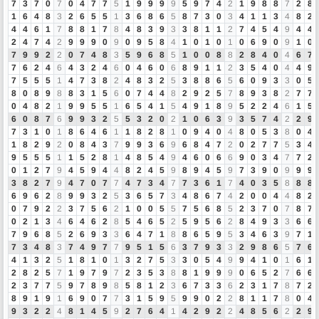
7
3
7
0
7
0
4
7
7
5
1
9
9
9
9
5
9
7
4
2
1
9
8
8
7
2
8
1
6
4
8
3
2
6
5
5
1
3
6
8
6
5
8
7
3
0
3
4
1
1
3
4
8
2
4
4
6
1
7
8
8
1
7
8
4
8
3
9
3
3
8
1
1
2
7
4
5
4
9
4
4
2
4
7
4
2
9
9
9
0
9
0
9
5
8
4
1
0
1
0
1
0
6
9
0
9
1
0
7
9
9
2
2
0
7
4
8
3
5
9
6
8
5
1
0
0
8
8
2
8
4
0
4
6
7
7
6
2
4
6
4
3
2
4
6
0
4
6
0
6
8
9
1
1
2
3
5
4
0
4
4
9
7
5
5
5
1
4
7
3
8
2
4
8
3
2
5
3
8
8
6
5
6
0
9
3
3
0
5
8
0
8
9
8
8
3
1
5
6
0
7
4
4
8
2
9
2
5
7
8
9
3
8
2
7
7
0
4
8
2
1
9
9
5
5
1
6
5
4
1
5
4
9
1
8
9
5
2
2
4
6
1
5
6
0
8
7
6
9
9
3
2
5
5
3
2
0
2
1
0
6
3
9
3
5
7
4
2
2
9
7
3
1
0
1
8
6
4
6
1
1
8
2
8
1
0
9
4
0
4
8
0
5
3
8
0
4
1
8
2
9
2
0
8
4
3
7
9
9
3
6
9
6
8
4
7
2
0
2
7
7
5
3
4
9
5
5
5
1
1
5
2
8
1
4
8
5
4
9
4
6
0
6
6
9
0
3
4
7
7
2
0
1
2
7
9
4
5
9
4
4
8
2
4
5
9
8
9
4
5
9
7
3
9
0
9
9
9
3
8
2
7
9
4
7
0
7
7
4
7
3
4
7
7
3
6
1
7
4
0
3
5
8
8
8
6
9
6
2
8
9
9
3
2
5
3
6
5
7
3
4
8
6
7
4
2
0
0
4
4
8
2
0
7
9
2
2
3
7
5
6
2
1
0
0
5
5
7
5
6
8
5
2
3
7
0
7
8
7
0
2
1
3
4
6
4
6
2
8
5
4
6
5
2
5
9
5
6
2
8
4
9
3
3
6
6
7
9
6
8
5
2
6
9
3
3
6
4
7
1
8
8
6
5
9
5
3
4
6
3
9
7
1
7
3
4
8
3
7
4
9
7
7
9
5
1
5
6
3
7
9
3
3
2
9
8
6
5
7
6
4
1
3
2
5
1
8
1
0
1
3
2
7
5
3
3
0
5
4
9
9
4
1
0
1
6
1
2
8
2
5
7
1
9
7
9
7
2
3
5
3
8
8
1
9
9
9
0
6
5
2
7
6
6
2
3
7
7
5
9
7
8
9
8
5
8
1
2
3
6
7
3
3
6
2
3
1
7
8
7
2
8
9
1
9
1
6
9
0
7
7
3
1
5
9
5
9
9
0
2
2
8
1
1
7
8
0
4
9
3
2
2
4
8
1
4
5
9
2
7
6
4
1
4
2
9
2
2
4
8
5
6
2
2
9