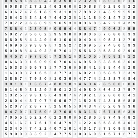
0
9
5
8
4
8
3
0
4
4
8
3
5
8
4
7
3
2
8
1
8
0
2
6
8
1
6
6
0
8
8
7
2
7
2
2
4
6
3
6
0
6
2
0
8
8
7
5
2
8
0
8
2
2
6
3
6
7
4
7
6
1
8
9
9
3
1
8
9
7
9
8
2
1
4
3
9
9
9
5
0
2
6
4
2
6
3
4
1
6
7
4
4
2
3
5
1
1
1
8
9
0
1
4
7
2
2
8
7
0
7
2
9
6
8
0
9
9
9
6
5
3
8
0
3
6
8
5
4
2
2
2
4
2
9
7
8
6
4
1
2
3
9
5
5
0
9
9
4
4
8
8
4
7
2
9
9
6
2
8
5
5
5
9
2
7
9
5
6
0
2
2
9
5
9
8
8
9
8
0
6
6
7
6
8
0
8
3
3
8
8
0
8
8
4
4
4
9
4
6
1
0
6
6
0
4
0
4
4
0
5
2
1
3
7
9
4
6
9
6
6
9
3
8
9
8
7
2
5
2
7
2
6
9
5
5
7
4
5
0
5
9
3
5
0
0
8
8
4
4
9
2
2
5
7
6
1
7
5
5
6
2
8
5
8
2
0
2
9
6
6
4
5
7
3
9
7
8
6
5
7
2
5
1
6
3
1
0
5
5
7
5
8
1
9
1
2
0
6
6
3
9
1
6
0
9
9
0
7
0
6
6
6
9
5
0
5
3
8
5
6
2
6
0
1
5
3
3
6
5
5
7
3
1
7
7
3
6
9
5
8
4
1
5
8
8
4
4
8
2
9
1
6
3
9
3
7
1
6
5
2
3
7
7
3
1
6
0
2
1
3
5
8
5
7
3
3
9
3
8
6
7
4
7
9
8
0
8
1
0
3
6
9
4
7
7
4
2
2
3
8
7
6
8
4
3
8
1
0
1
1
3
6
7
4
8
0
1
8
9
4
6
3
4
7
8
5
0
0
0
0
6
9
1
4
5
9
3
1
2
9
2
5
0
1
2
3
4
9
8
0
8
6
6
4
3
7
5
7
1
3
2
5
7
9
3
1
5
6
4
3
8
7
6
7
9
2
1
3
2
8
0
0
0
4
1
2
6
0
4
4
3
7
0
7
7
9
9
9
7
7
1
5
2
5
7
4
3
1
5
6
8
8
5
2
0
7
7
2
8
7
7
5
2
5
0
5
5
0
4
3
4
7
0
2
0
9
9
3
8
8
4
7
9
7
1
7
5
0
5
3
7
6
8
5
8
3
1
6
7
6
7
1
5
6
3
9
7
0
5
5
1
5
2
2
4
6
2
2
9
0
9
5
2
8
6
5
8
7
4
9
4
8
2
4
5
1
6
7
1
7
6
1
7
6
4
7
9
7
1
2
2
4
6
5
8
8
5
4
0
1
2
3
4
0
4
7
4
2
2
4
0
7
1
0
1
4
3
1
7
8
7
3
0
9
9
8
1
5
9
0
9
9
3
3
9
2
2
4
7
7
5
3
0
3
6
0
6
1
5
7
1
8
7
7