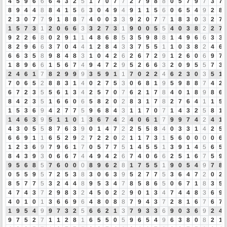
4
5
9
6
6
6
4
3
2
5
1
7
0
7
7
2
7
9
8
8
0
5
7
9
7
3
7
8
9
4
4
8
8
4
1
5
6
3
0
4
9
4
9
1
1
5
6
0
6
5
4
9
2
8
2
3
0
7
7
9
1
8
8
7
4
0
0
3
3
9
2
0
7
7
1
8
3
0
3
2
7
1
5
7
3
1
2
0
6
6
3
3
2
7
3
1
9
0
0
5
5
4
0
3
8
2
2
7
9
2
2
6
8
0
2
9
1
1
4
8
6
8
5
3
5
9
8
8
1
4
9
6
6
3
3
8
2
9
6
6
3
7
0
4
4
1
2
8
4
3
3
7
5
5
1
1
0
3
8
2
4
6
6
6
3
5
8
9
8
4
8
3
1
0
4
2
6
2
6
7
2
9
1
2
6
0
6
9
7
1
8
9
6
6
1
5
6
7
4
9
4
7
2
9
5
2
6
6
3
2
0
9
5
5
7
3
2
4
6
1
7
8
2
9
9
9
3
5
9
1
1
7
0
2
2
4
6
2
3
0
3
5
1
7
0
6
5
2
8
8
3
1
4
0
2
7
5
3
0
6
8
1
9
5
9
8
8
7
4
2
6
7
2
3
5
5
6
1
3
4
2
5
7
0
7
6
2
1
7
8
4
0
1
8
9
8
6
8
4
2
3
5
1
6
6
0
6
5
8
2
0
2
8
3
1
7
8
2
7
6
4
1
1
5
1
5
3
6
9
4
2
7
7
5
9
6
8
4
3
1
1
7
0
7
1
4
3
2
5
8
1
1
4
6
3
9
5
1
1
0
1
3
6
7
4
2
4
0
6
1
7
9
9
7
4
2
4
1
4
3
0
5
5
8
7
6
3
9
0
1
4
7
2
2
5
5
8
4
0
3
3
1
4
2
5
6
6
9
1
1
6
5
2
9
2
7
2
2
0
2
1
1
7
3
1
5
6
0
0
0
0
6
1
2
3
6
9
7
9
6
1
7
0
5
7
7
5
1
4
5
5
1
3
9
1
4
5
6
5
8
4
3
9
3
0
6
6
7
4
4
9
4
2
6
7
4
0
6
6
2
5
1
6
7
5
9
9
5
6
8
5
7
6
0
0
0
8
9
6
2
8
1
7
5
5
1
9
0
5
4
9
7
8
0
5
5
9
5
7
2
5
3
8
3
0
6
3
9
5
2
7
7
5
3
6
4
7
2
0
2
8
5
7
7
5
3
2
4
4
8
9
5
3
4
7
8
5
8
6
5
0
6
7
1
8
3
5
4
7
4
3
7
2
9
8
3
2
4
5
0
2
2
9
0
1
3
4
7
4
4
8
3
6
9
4
0
1
0
1
3
6
6
9
6
4
8
0
8
8
7
9
4
3
7
2
8
1
6
7
6
7
1
9
5
4
9
9
7
3
2
5
6
6
2
1
3
7
9
3
3
6
9
0
3
6
9
2
4
9
7
5
2
7
1
1
2
8
1
6
5
5
0
5
9
6
5
4
9
6
3
8
0
8
2
1