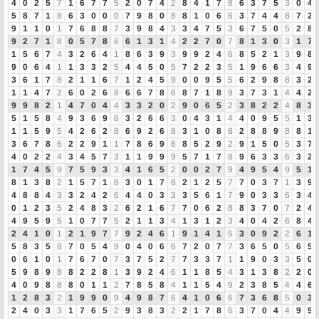
4
0
2
5
7
1
6
7
7
5
2
0
7
4
2
8
4
1
7
8
6
3
7
5
3
0
4
5
8
7
1
8
6
3
0
0
0
7
9
8
0
8
8
1
0
6
6
3
7
4
4
8
7
2
9
1
1
0
1
7
6
8
8
7
3
9
8
4
3
3
4
7
5
3
6
7
5
0
5
2
8
9
2
7
1
8
0
5
7
8
6
6
1
3
1
4
2
2
7
0
7
8
1
3
0
3
1
7
1
5
6
7
4
3
2
6
4
1
8
6
3
9
3
9
9
2
4
6
8
5
2
1
3
9
8
9
0
6
4
1
1
3
3
2
5
4
4
5
0
5
7
2
2
3
5
1
9
6
6
3
4
9
3
6
1
7
8
2
1
1
6
7
1
2
4
5
9
0
0
9
5
5
6
2
9
8
8
3
2
1
1
4
7
2
6
0
2
6
8
6
6
7
8
6
8
7
1
8
9
3
7
3
1
4
4
2
9
9
8
2
1
4
7
0
4
4
3
3
2
0
2
9
0
6
5
2
3
8
2
2
4
8
3
5
1
5
8
4
9
3
6
9
6
3
2
6
6
3
0
4
3
1
4
4
0
9
5
5
1
3
1
1
5
9
5
4
2
6
2
8
6
9
2
6
8
3
1
0
8
8
2
8
8
9
8
8
1
3
6
7
8
6
2
2
9
1
1
7
8
6
9
6
8
5
2
9
2
9
1
5
0
5
3
7
4
0
2
2
4
3
4
5
7
3
1
1
9
9
9
5
7
1
7
8
9
6
3
3
6
3
2
1
7
4
5
9
7
5
9
3
3
4
1
6
5
2
0
0
2
7
9
4
9
5
4
9
5
1
8
1
3
8
2
1
5
7
1
8
3
0
1
7
8
2
1
2
5
7
7
0
3
7
1
3
9
4
8
8
4
3
3
2
4
2
6
4
4
0
3
3
3
5
6
1
7
9
0
3
3
6
3
4
0
1
2
3
5
2
4
8
3
2
6
2
1
6
7
7
0
6
2
8
8
3
7
0
7
2
4
4
9
5
9
5
1
0
7
7
5
2
1
1
3
4
1
3
1
2
3
4
0
4
2
6
8
4
2
4
1
0
1
2
1
9
7
7
9
2
4
6
1
9
1
4
1
5
3
0
9
2
2
6
1
5
8
3
5
8
7
0
5
4
9
0
4
0
6
6
7
2
0
7
7
3
6
5
0
5
6
5
0
6
1
0
1
7
6
7
0
7
3
7
5
2
7
7
3
3
7
1
1
9
0
3
3
5
0
5
9
8
9
8
8
2
2
8
1
3
9
2
4
6
1
1
8
5
4
3
1
3
8
2
2
0
4
0
9
8
8
8
0
1
1
2
7
8
5
8
4
1
1
5
4
9
2
3
8
5
4
4
6
1
2
8
3
2
1
9
9
0
9
4
9
8
7
6
4
1
0
6
6
7
3
6
8
5
0
3
2
4
0
3
3
1
7
6
5
2
9
3
8
3
2
2
1
7
8
6
3
7
0
4
4
9
9