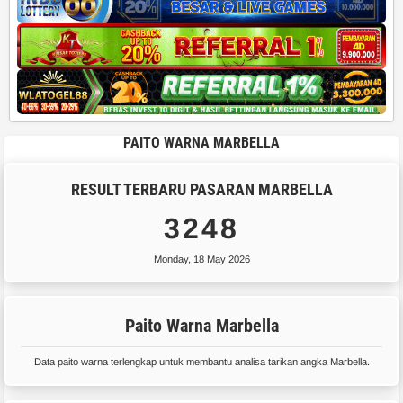
PAITO WARNA MARBELLA
RESULT TERBARU PASARAN MARBELLA
3248
Monday, 18 May 2026
Paito Warna Marbella
Data paito warna terlengkap untuk membantu analisa tarikan angka Marbella.