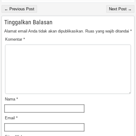
← Previous Post
Next Post →
Tinggalkan Balasan
Alamat email Anda tidak akan dipublikasikan.
Ruas yang wajib ditandai
*
Komentar
*
Nama
*
Email
*