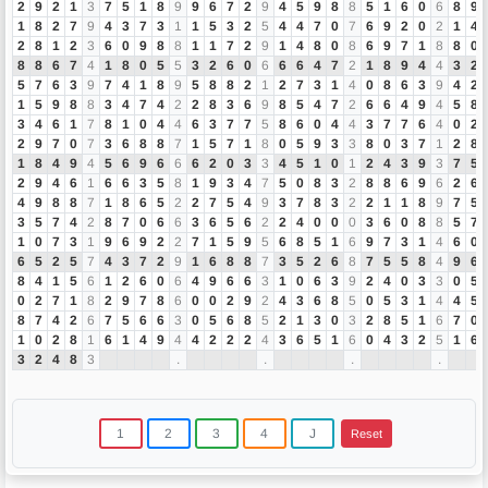
2
9
2
1
3
7
5
1
8
9
9
6
7
2
9
4
5
9
8
8
5
1
6
0
6
8
9
1
8
2
7
9
4
3
7
3
1
1
5
3
2
5
4
4
7
0
7
6
9
2
0
2
1
4
2
8
1
2
3
6
0
9
8
8
1
1
7
2
9
1
4
8
0
8
6
9
7
1
8
8
0
8
8
6
7
4
1
8
0
5
5
3
2
6
0
6
6
6
4
7
2
1
8
9
4
4
3
2
5
7
6
3
9
7
4
1
8
9
5
8
8
2
1
2
7
3
1
4
0
8
6
3
9
4
2
1
5
9
8
8
3
4
7
4
2
2
8
3
6
9
8
5
4
7
2
6
6
4
9
4
5
8
3
4
6
1
7
8
1
0
4
4
6
3
7
7
5
8
6
0
4
4
3
7
7
6
4
0
2
2
9
7
0
7
3
6
8
8
7
1
5
7
1
8
0
5
9
3
3
8
0
3
7
1
2
8
1
8
4
9
4
5
6
9
6
6
6
2
0
3
3
4
5
1
0
1
2
4
3
9
3
7
5
2
9
4
6
1
6
6
3
5
8
1
9
3
4
7
5
0
8
3
2
8
8
6
9
6
2
6
4
9
8
8
7
1
8
6
5
2
2
7
5
4
9
3
7
8
3
2
2
1
1
8
9
7
5
3
5
7
4
2
8
7
0
6
6
3
6
5
6
2
2
4
0
0
0
3
6
0
8
8
5
7
1
0
7
3
1
9
6
9
2
2
7
1
5
9
5
6
8
5
1
6
9
7
3
1
4
6
0
6
5
2
5
7
4
3
7
2
9
1
6
8
8
7
3
5
2
6
8
7
5
5
8
4
9
6
8
4
1
5
6
1
2
6
0
6
4
9
6
6
3
1
0
6
3
9
2
4
0
3
3
0
5
0
2
7
1
8
2
9
7
8
6
0
0
2
9
2
4
3
6
8
5
0
5
3
1
4
4
5
8
7
4
2
6
7
5
6
6
3
0
5
6
8
5
2
1
3
0
3
2
8
5
1
6
7
0
1
0
2
8
1
6
1
4
9
4
4
2
2
2
4
3
6
5
1
6
0
4
3
2
5
1
6
3
2
4
8
3
.
.
.
.
Reset