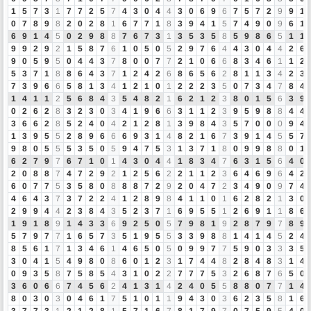
1
5
7
3
1
7
7
2
5
7
4
3
0
4
4
3
0
6
9
6
7
5
7
2
9
9
1
0
7
8
9
8
2
0
2
8
1
6
7
7
1
8
3
9
4
1
5
7
4
9
0
9
6
1
6
9
1
4
5
0
2
9
8
8
7
6
7
3
1
3
5
3
5
8
5
9
8
6
5
1
1
9
9
2
9
2
1
5
8
7
6
1
0
5
0
5
2
9
7
6
4
4
3
0
4
4
2
6
9
0
5
9
5
0
4
4
3
7
8
0
0
7
7
2
1
0
6
6
8
3
4
6
1
1
2
5
3
7
1
8
8
6
4
3
7
1
2
4
2
6
8
6
5
6
2
8
1
1
3
4
2
3
7
3
9
6
6
5
8
1
3
4
1
2
1
0
1
2
2
2
3
5
0
7
3
4
7
8
4
1
4
1
1
2
5
6
8
4
3
5
4
8
2
1
6
2
1
2
3
8
0
1
5
6
3
9
0
2
6
2
8
3
2
3
0
3
4
1
9
6
6
3
1
1
2
3
9
5
9
8
8
4
4
3
6
6
2
8
5
2
4
0
4
2
1
2
8
1
3
9
8
4
3
5
7
0
0
0
9
4
1
3
9
5
5
2
8
9
6
6
6
9
3
1
4
8
2
1
6
7
3
9
1
4
5
5
7
9
8
0
5
5
5
3
5
0
5
9
4
7
5
3
1
3
7
1
8
0
9
9
8
8
0
1
6
2
7
9
7
6
7
1
0
1
4
3
0
4
4
1
8
3
4
7
6
3
1
5
6
4
0
2
0
8
8
7
4
7
2
9
2
1
2
5
6
2
2
1
1
2
3
6
4
6
9
6
4
2
6
0
7
7
5
3
5
8
0
8
8
8
7
2
9
2
0
4
7
2
3
4
9
0
9
7
4
4
6
4
3
7
3
7
2
2
4
1
2
8
9
8
4
1
1
0
1
6
2
8
2
1
3
0
2
9
9
4
4
2
3
8
4
3
5
2
3
7
1
6
9
5
5
1
2
6
9
1
1
8
6
1
9
1
8
9
1
4
3
3
6
9
2
5
0
5
7
9
8
1
9
2
8
7
9
7
8
9
5
7
9
7
7
1
6
5
7
3
5
1
9
5
5
3
3
9
8
8
1
4
1
4
5
2
4
8
5
6
1
7
1
3
4
6
1
4
6
5
0
5
0
9
9
7
7
5
9
0
3
3
3
5
3
0
4
1
5
4
9
8
0
8
6
0
1
2
3
1
7
4
4
8
2
8
4
8
3
1
4
0
9
3
5
8
7
5
8
5
4
3
1
0
2
2
7
7
7
5
3
2
6
8
7
6
5
0
3
6
0
6
6
7
4
5
6
2
4
1
3
1
4
2
4
0
5
5
8
8
0
7
7
1
4
8
0
3
0
3
0
4
6
1
7
5
1
0
1
1
9
4
3
0
3
6
2
3
5
8
1
6