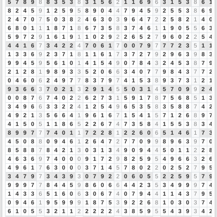
5
7
8
9
8
8
3
5
3
8
3
1
5
6
2
1
1
6
9
6
3
1
5
3
8
6
1
8
2
4
5
9
1
2
5
9
5
8
9
0
4
4
7
9
4
5
9
2
5
5
3
8
6
9
2
4
7
0
7
5
0
3
8
2
4
6
3
0
3
9
6
4
7
2
2
5
8
2
1
4
0
6
8
0
1
1
1
8
7
1
8
6
7
3
5
8
3
7
4
6
1
1
9
0
5
5
6
3
5
9
7
2
9
1
6
1
9
1
1
0
2
9
2
2
6
5
2
7
9
6
0
2
2
5
4
4
4
1
6
7
3
4
2
2
4
7
0
6
1
7
0
0
7
9
7
7
7
2
3
5
1
1
1
3
3
6
9
2
3
7
1
8
1
1
6
1
7
3
7
2
7
9
2
9
6
3
9
8
3
9
9
4
5
9
5
6
1
0
1
4
1
5
4
9
0
7
8
4
3
2
4
5
3
8
7
9
2
1
2
8
1
9
8
9
3
3
5
2
0
6
6
3
4
0
7
7
9
8
4
3
7
7
2
0
4
6
0
6
2
4
9
7
7
8
3
7
9
7
4
1
5
3
8
9
3
7
3
1
2
1
9
3
6
6
3
7
0
2
1
3
2
9
1
4
5
5
0
3
1
4
5
7
0
9
9
2
4
0
0
8
7
6
7
4
0
2
2
6
2
7
3
1
5
9
1
7
8
7
5
6
8
5
1
3
3
4
9
6
6
3
3
2
2
4
1
2
5
4
9
6
5
3
5
8
3
5
8
8
7
4
2
4
9
2
1
3
5
6
6
4
1
9
6
1
6
7
1
5
4
1
5
7
1
2
6
8
9
7
4
1
5
0
5
1
1
8
6
5
2
2
6
7
4
7
3
5
8
4
1
5
5
3
8
3
4
8
9
9
7
7
7
4
0
1
1
7
2
2
8
1
2
2
6
0
6
5
1
4
6
1
7
3
4
5
0
8
8
0
9
4
6
1
2
6
4
7
2
7
7
0
9
9
8
9
6
3
9
7
0
8
5
8
8
7
8
4
2
1
3
0
3
1
3
4
9
0
9
4
4
5
0
1
1
2
2
8
4
6
3
6
9
7
4
0
0
0
9
1
7
2
9
8
2
5
9
5
4
9
6
6
3
2
6
4
9
6
1
7
6
3
0
0
0
3
7
1
4
5
7
8
0
2
2
0
2
5
2
7
9
5
3
4
7
9
7
3
4
3
9
3
0
7
9
2
2
0
6
0
5
5
2
2
5
9
5
7
9
9
9
9
7
7
8
4
4
5
9
8
6
0
6
6
4
4
2
3
5
3
4
9
9
9
7
4
1
4
3
3
6
5
1
6
0
6
3
0
6
7
4
0
7
9
4
4
1
1
4
3
7
9
5
0
9
4
6
1
9
5
9
9
9
1
8
7
5
3
9
2
2
6
8
1
0
3
0
3
7
4
6
1
0
5
5
3
2
1
1
2
2
2
2
2
4
3
8
5
9
5
5
4
3
9
3
4
2