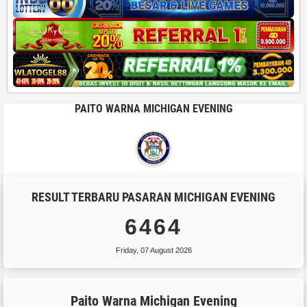
PAITO WARNA MICHIGAN EVENING
RESULT TERBARU PASARAN MICHIGAN EVENING
6464
Friday, 07 August 2026
Paito Warna Michigan Evening