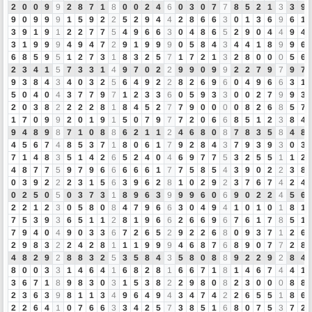
2
0
0
9
9
2
8
7
1
8
0
0
2
4
6
0
3
0
7
7
8
5
2
1
3
3
9
9
0
9
9
9
1
5
9
2
2
5
2
9
4
4
2
8
6
6
3
0
1
3
6
9
6
1
3
9
1
9
1
2
2
7
7
5
4
9
6
6
3
0
4
8
6
5
2
9
0
4
4
9
4
3
1
9
9
9
4
9
4
7
2
9
1
9
9
9
0
5
8
4
3
4
4
1
8
9
9
6
6
8
5
9
5
1
2
7
3
1
8
3
2
5
7
1
7
2
1
3
2
8
0
0
0
5
6
2
3
4
1
5
7
3
3
1
4
9
7
0
2
2
9
9
0
9
9
2
2
7
9
7
9
7
9
3
8
4
3
4
0
3
2
5
6
4
9
2
2
8
2
6
9
6
0
4
9
6
6
3
1
5
0
4
0
4
3
7
7
9
7
1
2
3
3
6
0
5
9
3
3
0
0
2
7
9
9
3
2
0
3
8
2
2
2
2
8
1
8
4
5
2
7
7
9
0
0
0
0
8
2
6
8
5
7
1
7
0
9
9
2
0
1
9
1
5
0
7
9
7
7
2
0
6
6
8
5
1
2
3
8
4
9
4
8
9
8
7
1
0
8
8
6
2
1
1
2
4
6
8
0
8
7
8
3
5
8
4
8
4
5
6
7
4
8
5
3
7
1
8
0
6
1
7
9
2
8
4
3
7
9
3
9
3
0
3
7
1
4
8
3
5
1
4
2
6
5
2
4
0
4
6
9
7
7
5
3
2
5
5
1
1
2
4
8
7
7
5
9
7
9
6
6
6
6
6
1
7
7
5
8
5
4
3
9
0
2
2
3
8
0
3
9
2
2
2
3
1
5
6
3
9
6
2
8
1
0
2
9
2
3
7
6
7
4
2
4
0
2
5
0
5
0
3
7
3
1
8
9
6
3
9
9
9
6
0
6
9
0
2
2
4
5
6
2
2
1
2
3
0
5
8
0
8
4
7
9
6
6
3
0
4
9
4
1
0
1
0
1
8
1
7
5
3
9
3
6
5
1
1
2
8
1
9
6
6
2
6
6
9
6
7
6
1
7
8
5
1
7
9
4
0
4
9
0
3
3
6
7
2
6
5
2
9
2
2
6
8
0
9
3
7
1
2
6
2
9
8
3
2
2
4
2
8
1
1
1
9
9
9
4
6
8
7
6
8
9
0
7
7
2
8
4
8
2
9
2
8
8
3
2
5
3
5
8
4
3
5
8
0
8
8
9
2
2
9
2
8
4
8
0
0
3
3
1
4
6
4
1
6
8
2
8
1
6
6
7
1
8
1
4
6
7
4
4
1
3
6
7
1
8
9
8
3
0
3
1
5
3
8
2
2
9
8
0
8
2
3
0
0
0
8
8
2
3
6
3
9
8
1
1
3
4
9
6
4
9
4
3
4
7
4
2
2
6
5
5
1
8
6
2
2
6
4
1
0
7
6
6
3
3
4
2
5
7
3
8
5
1
6
8
0
7
5
3
7
2