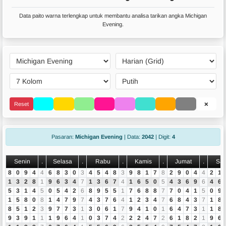
Data paito warna terlengkap untuk membantu analisa tarikan angka Michigan
Evening.
Reset
❌
Pasaran:
Michigan Evening
| Data:
2042
| Digit:
4
Senin
.
Selasa
.
Rabu
.
Kamis
.
Jumat
.
Sab
8
0
9
4
4
6
8
3
0
3
4
5
4
8
3
9
8
1
7
8
2
9
0
4
4
2
1
1
3
2
8
1
9
6
3
4
7
1
3
6
7
4
1
6
5
0
5
4
3
6
9
6
4
6
5
3
1
4
5
0
5
4
2
6
8
9
5
5
1
7
6
8
8
7
7
0
4
1
5
0
9
1
5
8
0
8
1
4
7
9
7
4
3
7
6
4
1
2
3
4
7
6
8
4
3
7
1
8
8
5
1
2
3
9
7
7
3
1
3
0
6
1
7
9
4
1
0
1
6
4
7
3
1
1
8
9
3
9
1
1
1
9
6
4
1
0
3
7
4
2
2
2
4
7
2
6
1
8
2
1
9
6