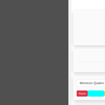
Reset