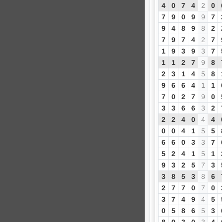
4
0
7
4
2
0
7
9
0
9
9
7
9
4
8
9
8
2
7
9
7
4
2
7
1
9
3
9
3
7
1
1
2
7
9
8
2
3
1
4
5
8
9
6
6
4
1
1
7
0
2
7
9
0
3
3
6
6
3
2
2
2
4
0
4
4
0
0
4
1
5
5
6
6
0
3
3
7
5
2
4
1
5
1
9
3
2
5
7
3
3
8
5
3
8
6
2
7
7
0
7
0
3
7
4
9
4
5
0
5
8
6
5
3
8
9
3
0
3
4