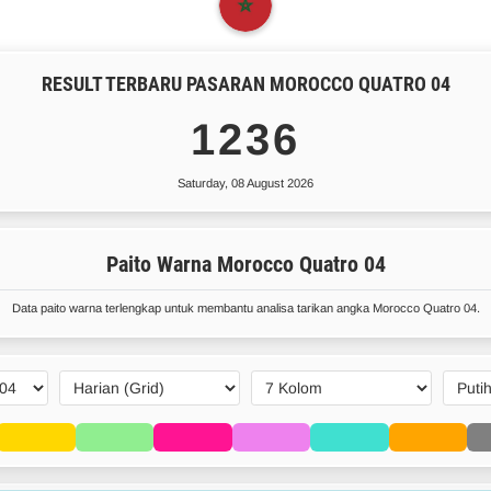
RESULT TERBARU PASARAN MOROCCO QUATRO 04
1236
Saturday, 08 August 2026
Paito Warna Morocco Quatro 04
Data paito warna terlengkap untuk membantu analisa tarikan angka Morocco Quatro 04.