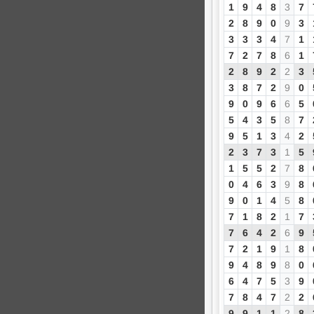
1
9
4
8
3
7
2
8
9
0
9
3
3
3
3
4
7
1
7
2
7
8
6
1
2
8
9
2
2
3
3
8
7
2
9
0
9
0
9
6
6
5
5
4
3
5
8
7
9
5
1
3
4
2
2
3
7
3
1
5
1
5
5
2
7
8
0
4
6
3
9
8
9
0
1
4
5
8
7
1
8
2
1
7
7
6
4
2
6
9
7
2
1
9
1
8
9
4
8
9
8
0
6
4
7
5
3
9
7
8
4
7
2
2
9
9
1
1
2
8