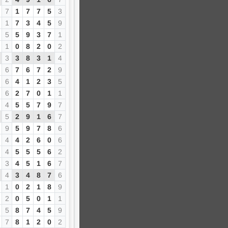
7
1
7
7
5
3
1
7
3
4
5
9
5
5
9
3
7
1
1
0
8
2
0
2
3
3
8
3
1
4
6
7
6
7
2
9
6
4
1
2
3
5
6
2
7
0
1
1
4
5
5
7
9
7
5
2
9
1
6
7
9
5
9
7
8
6
4
4
2
6
0
6
4
5
5
5
6
2
3
4
5
1
6
7
4
3
4
8
7
6
1
0
2
1
8
9
2
0
5
0
1
1
5
8
7
4
5
9
7
8
1
2
0
2