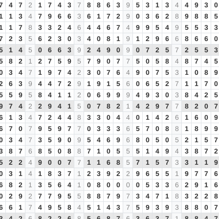
7
4
7
2
1
7
4
3
7
8
8
6
3
9
5
3
1
3
4
4
9
3
0
1
1
3
4
7
9
6
6
3
6
1
7
2
9
0
3
6
2
8
9
8
8
5
1
1
7
8
3
3
2
4
6
4
4
6
7
4
9
9
5
4
9
5
5
3
3
7
2
3
5
6
2
3
0
3
4
0
8
1
9
1
2
9
6
6
8
6
6
0
5
1
4
5
0
6
6
3
9
2
4
9
0
9
0
7
2
5
7
2
5
5
3
5
8
2
1
2
7
5
9
5
7
9
0
7
7
5
0
5
8
4
8
7
4
5
0
3
4
7
1
9
7
4
2
3
0
7
6
4
9
0
7
5
3
1
0
8
9
2
6
3
9
4
4
7
2
9
1
9
1
5
6
0
6
5
2
7
1
1
7
0
5
5
9
5
8
4
1
1
2
0
6
9
9
9
4
9
3
0
3
8
4
2
5
9
7
4
2
2
9
4
1
5
0
7
8
2
1
4
2
9
7
7
8
2
0
7
6
1
3
4
7
2
4
4
8
3
3
0
4
4
0
1
4
2
6
1
6
0
9
6
7
0
7
9
5
9
7
7
0
3
3
3
6
5
7
0
8
8
1
8
9
9
0
3
4
7
3
5
9
0
9
5
4
6
9
6
8
0
5
0
5
2
1
5
7
3
8
7
6
8
5
0
8
8
7
1
0
5
5
5
1
4
9
4
3
8
7
2
5
2
2
4
9
0
0
7
7
1
1
6
8
5
7
1
5
7
3
3
1
1
9
0
3
1
4
1
8
3
7
1
2
3
9
2
2
9
6
5
5
1
9
7
7
6
6
8
2
1
3
5
6
4
1
0
8
0
0
0
0
5
3
3
6
2
9
1
6
0
2
9
2
7
7
9
5
5
8
8
7
9
7
3
4
7
1
8
3
2
2
8
6
6
1
7
4
9
5
8
4
5
1
4
3
7
5
9
3
9
3
8
8
0
7
3
4
2
6
8
2
2
6
8
5
6
8
7
6
3
6
3
7
1
8
8
4
7