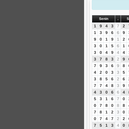
Senin
.
S
1
9
4
3
7
2
1
3
9
6
6
9
9
0
1
9
1
2
3
0
1
5
6
1
3
0
4
9
4
4
3
7
8
3
2
9
7
9
3
6
9
8
4
2
0
3
3
5
3
8
5
6
2
6
7
7
4
8
3
9
4
3
0
6
6
4
5
3
1
6
7
0
0
7
8
0
8
8
7
8
1
2
3
0
0
7
4
7
2
2
7
5
1
3
4
0