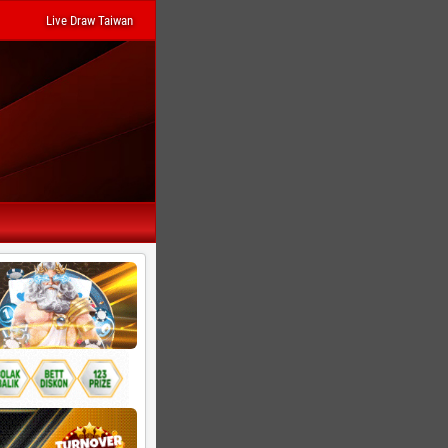
Live Draw Taiwan