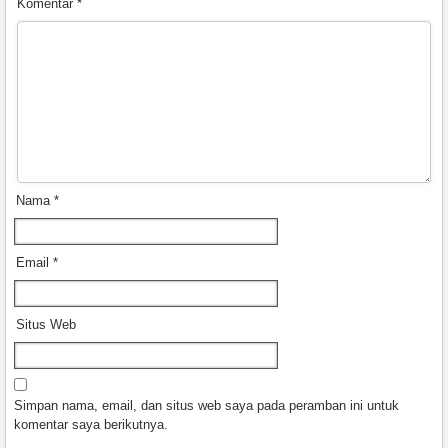
Komentar
*
Nama
*
Email
*
Situs Web
Simpan nama, email, dan situs web saya pada peramban ini untuk
komentar saya berikutnya.