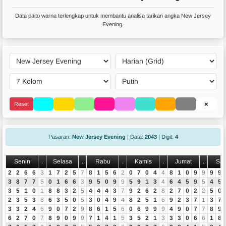
Data paito warna terlengkap untuk membantu analisa tarikan angka New Jersey
Evening.
Reset
❌
Pasaran:
New Jersey Evening
| Data:
2043
| Digit:
4
Senin
.
Selasa
.
Rabu
.
Kamis
.
Jumat
.
Sab
2
2
6
6
3
1
7
2
5
7
8
1
5
6
2
0
7
0
4
4
8
1
0
9
9
9
9
3
8
7
7
5
0
1
6
6
3
9
5
0
9
9
5
9
1
3
4
6
4
5
9
5
4
5
3
5
1
0
1
8
8
3
2
5
4
4
4
3
7
9
2
6
2
8
2
7
0
2
2
5
0
2
3
5
3
8
6
3
5
0
5
3
0
4
9
4
8
2
5
1
6
9
2
3
7
1
3
7
3
3
2
4
6
9
0
7
2
9
8
6
1
5
6
0
6
9
9
9
4
9
0
7
7
8
9
6
2
7
0
7
8
9
0
9
9
7
1
4
1
5
3
5
2
1
3
3
3
0
6
6
1
8