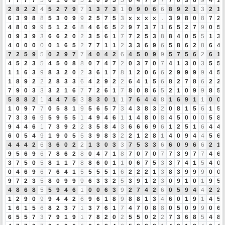
7
7
7
7
5
0
1
6
8
5
2
0
9
5
5
0
4
7
9
7
7
0
3
6
9
4
1
2
8
2
2
4
5
2
7
9
7
1
3
7
3
1
0
9
0
6
6
8
9
2
1
3
2
1
6
3
9
8
8
5
3
0
9
9
2
5
7
5
3
x
x
x
x
.
3
9
8
0
8
7
2
4
8
0
9
9
5
1
2
6
8
4
6
6
5
2
9
7
3
7
1
6
5
2
7
9
0
5
0
9
3
9
3
6
6
2
0
2
3
5
6
1
7
7
2
5
3
8
8
4
0
5
5
1
3
4
0
0
0
0
0
1
6
5
2
7
7
1
1
2
3
3
6
9
6
5
8
6
2
8
6
4
7
2
5
9
5
0
2
9
7
7
4
0
4
2
6
4
5
0
9
9
5
7
5
6
2
6
1
4
5
2
3
5
4
5
0
8
8
0
7
4
7
2
0
3
7
0
7
4
1
3
0
3
5
5
1
1
6
3
9
8
3
2
0
2
3
6
1
7
8
1
2
0
6
6
2
9
9
9
9
4
5
1
8
9
2
2
2
8
3
3
6
4
2
9
2
2
6
4
1
5
6
8
2
7
8
6
2
2
7
9
0
3
3
3
2
1
6
7
7
2
6
1
7
8
0
8
6
5
2
1
0
9
9
8
5
5
8
8
2
1
4
4
7
5
3
8
3
0
1
1
7
6
4
4
8
1
6
9
1
1
0
0
1
0
9
7
7
0
5
8
1
9
5
6
5
7
3
4
3
8
3
2
0
8
1
5
6
1
5
7
3
3
6
9
5
9
5
5
1
4
9
4
6
1
1
4
8
0
8
4
5
0
0
0
5
8
9
4
4
6
1
7
3
9
2
2
3
5
8
4
3
6
6
6
9
6
1
2
5
1
6
4
4
6
0
5
4
9
1
9
0
5
5
3
9
8
3
2
2
1
2
8
1
4
0
9
4
4
5
6
4
4
4
2
6
3
6
0
2
2
1
3
0
3
3
7
5
3
3
6
6
0
9
6
6
2
1
9
5
6
9
6
7
8
6
2
8
0
4
7
1
8
7
0
7
0
7
7
3
9
7
7
4
6
3
7
5
0
5
8
1
1
7
8
8
6
0
1
1
0
6
7
5
3
3
7
4
1
5
4
0
0
4
6
9
6
7
6
4
1
5
5
5
5
1
6
2
2
2
1
3
8
3
9
9
9
0
0
9
7
2
3
5
8
0
9
9
9
6
3
3
2
5
3
9
1
2
3
0
9
1
0
1
9
5
4
8
6
8
5
5
9
4
6
1
0
0
6
3
9
2
7
4
2
6
0
5
9
4
4
2
2
1
2
9
0
9
9
4
4
2
6
9
6
1
8
9
8
8
1
3
4
6
0
1
9
1
4
5
1
6
1
5
6
8
2
3
7
1
3
7
6
1
7
4
7
0
8
8
0
5
0
9
9
0
6
6
5
5
7
3
7
9
1
9
1
7
8
2
0
2
5
5
0
2
2
7
3
6
8
5
4
8