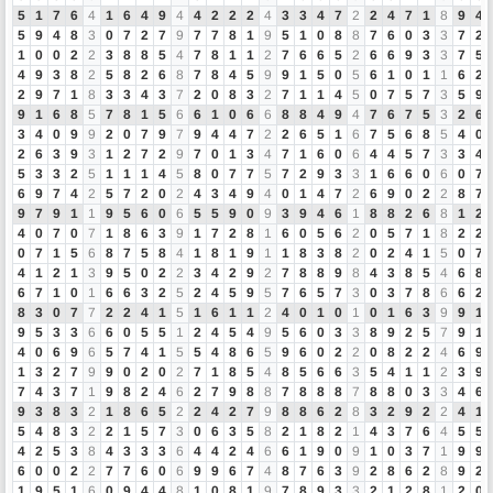
5
1
7
6
4
1
6
4
9
4
4
2
2
2
4
3
3
4
7
2
2
4
7
1
8
9
4
5
9
4
8
3
0
7
2
7
9
7
7
8
1
9
5
1
0
8
8
7
6
0
3
3
7
2
1
0
0
2
2
3
8
8
5
4
7
8
1
1
2
7
6
6
5
2
6
6
9
3
3
7
5
4
9
3
8
2
5
8
2
6
8
7
8
4
5
9
9
1
5
0
5
6
1
0
1
1
6
2
2
9
7
1
8
3
3
4
3
7
2
0
8
3
2
7
1
1
4
5
0
7
5
7
3
5
9
9
1
6
8
5
7
8
1
5
6
6
1
0
6
6
8
8
4
9
4
7
6
7
5
3
2
6
3
4
0
9
9
2
0
7
9
7
9
4
4
7
2
2
6
5
1
6
7
5
6
8
5
4
0
2
6
3
9
3
1
2
7
2
9
7
0
1
3
4
7
1
6
0
6
4
4
5
7
3
3
4
5
3
3
2
5
1
1
1
4
5
8
0
7
7
5
7
2
9
3
3
1
6
6
0
6
0
7
6
9
7
4
2
5
7
2
0
2
4
3
4
9
4
0
1
4
7
2
6
9
0
2
2
8
7
9
7
9
1
1
9
5
6
0
6
5
5
9
0
9
3
9
4
6
1
8
8
2
6
8
1
2
4
0
7
0
7
1
8
6
3
9
1
7
2
8
1
6
0
5
6
2
0
5
7
1
8
2
2
0
7
1
5
6
8
7
5
8
4
1
8
1
9
1
1
8
3
8
2
0
2
4
1
5
0
7
4
1
2
1
3
9
5
0
2
2
3
4
2
9
2
7
8
8
9
8
4
3
8
5
4
6
8
6
7
1
0
1
6
6
3
2
5
2
4
5
9
5
7
6
5
7
3
0
3
7
8
6
6
2
8
3
0
7
7
2
2
4
1
5
1
6
1
1
2
4
0
1
0
1
0
1
6
3
9
9
1
9
5
3
3
6
6
0
5
5
1
2
4
5
4
9
5
6
0
3
3
8
9
2
5
7
9
1
4
0
6
9
6
5
7
4
1
5
5
4
8
6
5
9
6
0
2
2
0
8
2
2
4
6
9
1
3
2
7
9
9
0
2
0
2
7
1
8
5
4
8
5
6
6
3
5
4
1
1
2
3
9
7
4
3
7
1
9
8
2
4
6
2
7
9
8
8
7
8
8
8
7
8
8
0
3
3
4
6
9
3
8
3
2
1
8
6
5
2
2
4
2
7
9
8
8
6
2
8
3
2
9
2
2
4
1
5
4
8
3
2
2
1
5
7
3
0
6
3
5
8
2
1
8
2
1
4
3
7
6
4
5
5
4
2
5
3
8
4
3
3
3
6
4
4
2
4
6
6
1
9
0
9
1
0
3
7
1
9
9
6
0
0
2
2
7
7
6
0
6
9
9
6
7
4
8
7
6
3
9
2
8
6
2
8
9
2
1
9
5
1
6
0
9
4
4
8
1
0
8
1
9
7
8
9
3
3
2
1
2
8
1
2
0