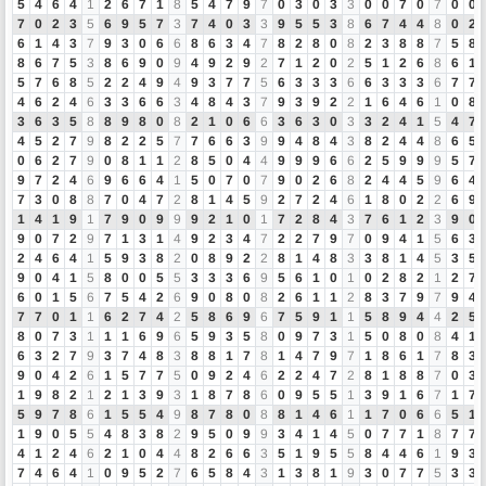
5
4
6
4
1
2
6
7
1
8
5
4
7
9
7
0
3
0
3
3
0
0
7
0
7
0
0
7
0
2
3
5
6
9
5
7
3
7
4
0
3
3
9
5
5
3
8
6
7
4
4
8
0
2
6
1
4
3
7
9
3
0
6
6
8
6
3
4
7
8
2
8
0
8
2
3
8
8
7
5
8
8
6
7
5
3
8
6
9
0
9
4
9
2
9
2
7
1
2
0
2
5
1
2
6
8
6
1
5
7
6
8
5
2
2
4
9
4
9
3
7
7
5
6
3
3
3
6
6
3
3
3
6
7
7
4
6
2
4
6
3
3
6
6
3
4
8
4
3
7
9
3
9
2
2
1
6
4
6
1
0
8
3
6
3
5
8
8
9
8
0
8
2
1
0
6
6
3
6
3
0
3
3
2
4
1
5
4
7
4
5
2
7
9
8
2
2
5
7
7
6
6
3
9
9
4
8
4
3
8
2
4
4
8
6
5
0
6
2
7
9
0
8
1
1
2
8
5
0
4
4
9
9
9
6
6
2
5
9
9
9
5
7
9
7
2
4
6
9
6
6
4
1
5
0
7
0
7
9
0
2
6
8
2
4
4
5
9
6
4
7
3
0
8
8
7
0
4
7
2
8
1
4
5
9
2
7
2
4
6
1
8
0
2
2
6
9
1
4
1
9
1
7
9
0
9
9
9
2
1
0
1
7
2
8
4
3
7
6
1
2
3
9
0
9
0
7
2
9
7
1
3
1
4
9
2
3
4
7
2
2
7
9
7
0
9
4
1
5
6
3
2
4
6
4
1
5
9
3
8
2
0
8
9
2
2
8
1
4
8
3
3
8
1
4
5
3
5
9
0
4
1
5
8
0
0
5
5
3
3
3
6
9
5
6
1
0
1
0
2
8
2
1
2
7
6
0
1
5
6
7
5
4
2
6
9
0
8
0
8
2
6
1
1
2
8
3
7
9
7
9
4
7
7
0
1
1
6
2
7
4
2
5
8
6
9
6
7
5
9
1
1
5
8
9
4
4
2
5
8
0
7
3
1
1
1
6
9
6
5
9
3
5
8
0
9
7
3
1
5
0
8
0
8
4
1
6
3
2
7
9
3
7
4
8
3
8
8
1
7
8
1
4
7
9
7
1
8
6
1
7
8
3
9
0
4
2
6
1
5
7
7
5
0
9
2
4
6
2
2
4
7
2
8
1
8
8
7
0
3
1
9
8
2
1
2
1
3
9
3
1
8
7
8
6
0
9
5
5
1
3
9
1
6
7
1
7
5
9
7
8
6
1
5
5
4
9
8
7
8
0
8
8
1
4
6
1
1
7
0
6
6
5
1
1
9
0
5
5
4
8
3
8
2
9
5
0
9
9
3
4
1
4
5
0
7
7
1
8
7
7
4
1
2
4
6
2
1
0
4
4
8
2
6
6
3
5
1
9
5
5
8
4
4
6
1
9
3
7
4
6
4
1
0
9
5
2
7
6
5
8
4
3
1
3
8
1
9
3
0
7
7
5
3
3