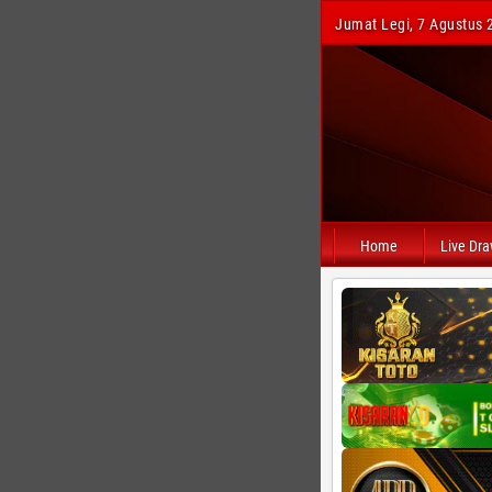
Jumat Legi, 7 Agustus 
Home
Live Dr