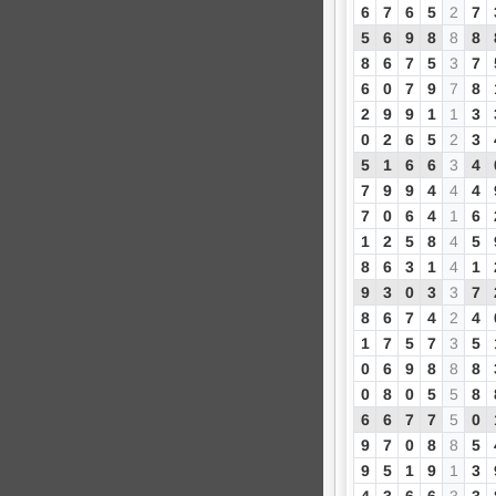
6
7
6
5
2
7
5
6
9
8
8
8
8
6
7
5
3
7
6
0
7
9
7
8
2
9
9
1
1
3
0
2
6
5
2
3
5
1
6
6
3
4
7
9
9
4
4
4
7
0
6
4
1
6
1
2
5
8
4
5
8
6
3
1
4
1
9
3
0
3
3
7
8
6
7
4
2
4
1
7
5
7
3
5
0
6
9
8
8
8
0
8
0
5
5
8
6
6
7
7
5
0
9
7
0
8
8
5
9
5
1
9
1
3
4
3
6
6
3
3