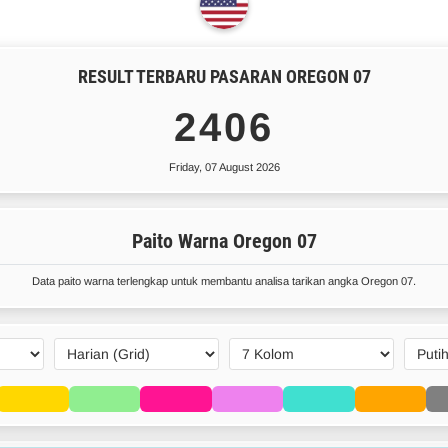
RESULT TERBARU PASARAN OREGON 07
2406
Friday, 07 August 2026
Paito Warna Oregon 07
Data paito warna terlengkap untuk membantu analisa tarikan angka Oregon 07.