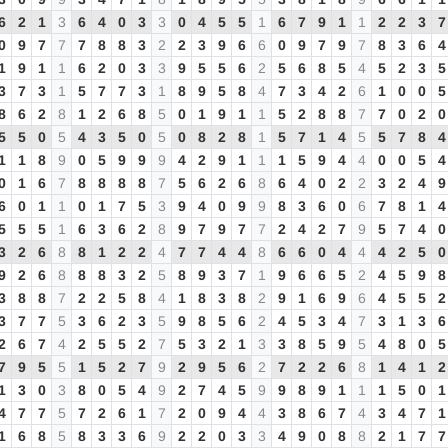
6
2
1
3
6
4
0
3
3
0
4
5
5
1
6
7
9
1
1
2
2
3
7
0
9
7
7
7
8
8
3
2
2
3
9
6
6
0
9
7
9
7
8
3
6
4
1
9
1
1
6
2
0
3
3
9
5
5
6
2
5
6
8
5
4
5
2
3
5
3
7
3
1
5
7
7
3
1
8
9
5
8
4
7
3
4
2
6
1
0
0
5
8
6
2
8
1
2
6
8
5
0
1
9
1
1
5
2
8
8
7
7
0
2
0
5
5
0
5
4
3
5
0
5
0
8
2
8
1
5
7
1
4
5
5
7
8
4
1
1
8
9
0
5
9
9
9
4
2
9
1
1
1
5
9
4
4
0
0
5
4
0
1
6
7
8
8
8
8
7
5
6
2
6
8
6
4
0
2
2
3
2
4
9
6
0
1
1
0
1
7
5
3
9
4
0
9
9
8
3
6
0
6
7
8
1
4
5
5
5
1
6
3
6
2
8
9
7
9
7
7
2
4
2
7
9
5
7
4
0
3
2
6
8
8
1
2
2
4
7
7
4
4
8
6
6
0
4
4
4
2
5
0
9
2
6
8
8
8
3
2
5
8
9
3
7
1
9
6
6
5
2
4
5
9
8
3
8
8
7
2
2
5
8
4
1
8
3
8
2
9
1
6
9
6
4
5
5
2
3
7
7
5
3
6
2
3
5
9
8
5
6
2
4
5
3
4
7
3
1
3
6
2
6
7
4
2
5
5
2
7
5
3
2
1
3
3
8
5
9
5
4
8
0
5
7
9
5
5
1
5
2
7
9
2
9
5
6
2
7
2
2
6
8
1
4
1
2
1
3
0
3
8
0
5
4
9
2
7
4
5
9
9
8
9
1
1
1
5
0
1
4
7
7
5
7
2
6
1
7
2
0
9
4
4
3
8
6
7
4
3
4
7
1
1
6
8
5
8
3
3
6
9
2
2
0
3
3
4
9
0
8
8
2
1
7
7