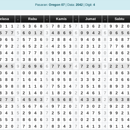
Pasaran:
Oregon 07
| Data:
2042
| Digit:
4
elasa
.
Rabu
.
Kamis
.
Jumat
.
Sabtu
3
1
1
2
5
3
6
8
5
7
8
2
5
7
1
3
6
2
8
9
9
2
0
5
7
7
5
6
0
1
2
3
4
8
6
9
6
0
9
4
2
6
0
6
5
6
9
6
5
2
5
7
3
6
9
2
8
8
4
3
9
4
0
8
8
3
6
8
7
7
9
2
2
6
5
2
2
4
4
2
5
3
8
2
3
1
2
3
7
7
6
8
3
4
4
8
3
7
7
8
6
9
9
8
5
4
4
0
0
0
0
4
8
6
2
7
3
3
6
3
8
6
6
3
5
1
3
3
6
6
2
3
1
4
2
4
0
5
9
4
5
9
2
6
9
6
6
7
7
6
7
4
7
2
6
3
9
2
2
1
7
0
6
4
1
0
0
8
3
2
3
0
9
8
8
4
5
1
3
4
1
8
6
3
6
8
8
7
1
6
4
1
5
6
9
5
8
4
3
3
9
2
2
4
3
6
6
6
9
8
8
8
1
1
6
7
7
5
3
4
7
3
5
1
8
9
8
9
3
3
8
3
6
9
2
1
4
0
4
1
8
2
9
2
2
4
6
1
7
8
2
4
1
2
7
3
1
4
5
4
3
7
5
5
6
8
5
4
3
3
8
2
0
5
3
8
5
2
3
5
5
6
7
6
4
9
7
2
0
2
7
3
0
2
2
9
2
2
3
0
4
1
5
2
9
4
3
7
2
5
2
6
8
2
4
7
5
3
9
9
2
1
5
5
3
8
8
6
6
6
3
3
8
5
4
9
0
2
3
0
3
4
2
5
4
0
2
0
2
7
3
4
3
7
8
3
4
3
7
1
4
1
3
4
9
1
1
4