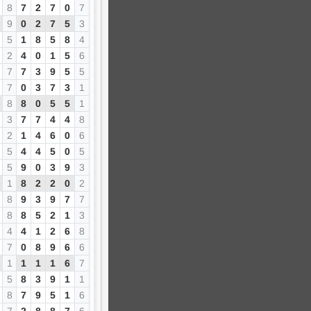
8
7
2
7
0
7
9
0
2
7
5
3
5
1
8
5
8
4
2
4
0
1
5
6
7
7
3
9
5
5
7
0
3
7
3
1
8
8
0
5
5
1
3
7
7
4
4
8
2
1
4
6
0
6
5
4
4
5
0
5
5
9
0
3
9
3
1
8
2
2
0
2
8
9
3
9
7
7
8
8
5
2
1
3
4
4
1
2
6
8
7
0
8
9
6
6
1
1
1
1
6
7
5
8
3
9
1
1
8
7
9
5
1
6
7
2
8
8
7
6