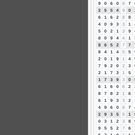
9
0
6
0
6
7
2
5
5
4
9
0
6
1
6
2
8
8
4
0
9
3
3
1
5
0
2
1
3
9
8
0
9
4
4
1
8
6
5
2
7
7
8
4
1
4
5
5
2
0
1
9
1
4
7
9
2
0
2
3
2
1
7
3
1
5
1
7
3
9
3
0
6
1
6
0
6
2
8
7
8
2
1
6
6
1
9
3
3
2
4
9
6
0
6
7
2
9
3
5
8
1
0
3
1
2
3
8
9
5
5
2
7
6
5
7
1
0
1
1