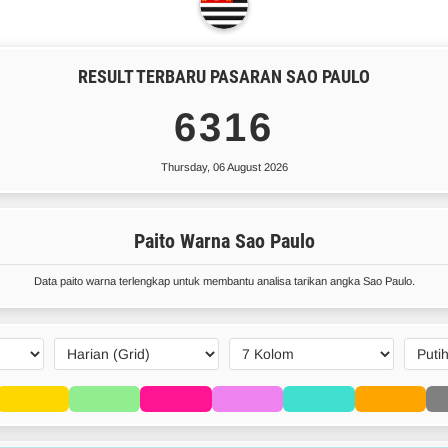
RESULT TERBARU PASARAN SAO PAULO
6316
Thursday, 06 August 2026
Paito Warna Sao Paulo
Data paito warna terlengkap untuk membantu analisa tarikan angka Sao Paulo.