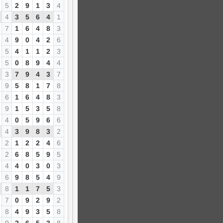
5
2
9
1
3
4
4
3
5
6
4
1
7
1
6
4
8
3
4
9
0
4
2
6
5
4
1
1
2
3
5
0
8
9
4
4
3
7
9
4
3
7
9
5
8
1
7
8
6
1
6
4
8
3
9
1
5
3
5
8
4
0
5
9
6
6
4
3
9
8
3
2
2
1
2
2
4
6
2
6
8
5
9
5
4
4
0
3
0
3
6
9
8
5
4
9
8
1
1
7
5
3
7
0
9
2
9
2
8
4
9
3
5
8
9
2
6
5
3
8