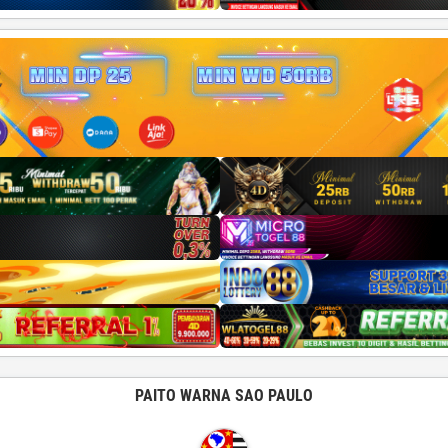
PAITO WARNA SAO PAULO