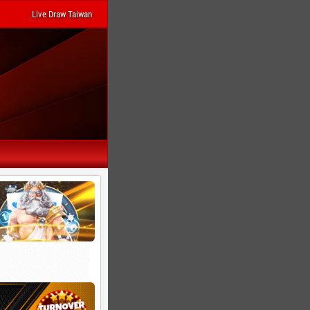
Live Draw Taiwan