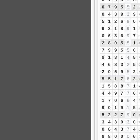
0
7
9
5
5
2
0
4
3
9
3
9
5
1
2
6
8
0
9
3
1
8
9
1
0
6
3
6
9
7
2
8
0
5
5
1
7
9
9
5
5
0
9
1
3
1
4
8
4
6
8
3
2
5
2
0
5
9
5
2
5
5
1
7
8
2
1
5
8
8
7
1
4
4
9
7
7
6
1
7
0
6
6
4
9
0
1
9
1
5
5
2
2
7
9
0
3
4
3
9
3
0
0
8
4
3
7
4
8
8
0
0
0
6