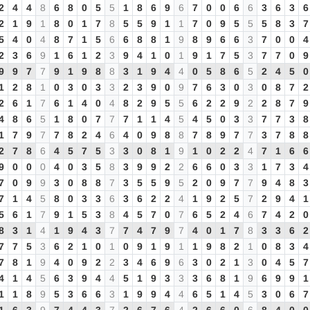
2
4
4
8
6
8
0
5
5
1
8
6
9
6
7
0
0
6
6
3
6
3
6
2
1
9
1
8
0
1
7
8
5
5
9
1
1
7
0
9
5
5
5
8
3
7
5
4
0
4
8
7
1
5
6
6
8
8
1
9
8
9
6
6
3
7
0
0
4
2
3
6
9
1
6
1
2
3
9
4
1
0
1
9
1
7
5
3
7
7
0
9
9
9
7
7
9
1
9
8
8
3
1
9
4
4
0
5
8
6
5
2
4
5
0
1
2
8
1
0
3
0
3
3
2
3
9
0
9
7
6
3
0
3
0
8
7
2
2
6
1
7
6
1
4
0
4
8
2
9
5
5
6
2
2
9
2
2
8
7
9
4
8
6
5
1
8
0
7
7
7
1
1
4
5
4
5
0
3
3
7
7
3
8
1
7
9
7
7
8
2
4
6
4
0
9
8
8
7
8
9
7
7
3
7
8
8
2
7
8
6
4
5
7
5
3
3
0
8
1
9
1
0
2
2
4
7
1
6
6
9
0
0
0
4
0
3
5
8
3
9
9
2
2
6
6
0
3
3
1
7
3
4
7
0
9
9
3
0
8
8
7
3
5
5
9
5
2
0
9
7
7
9
4
8
3
7
1
4
5
8
0
3
3
6
3
6
2
2
4
1
9
2
5
7
2
9
4
1
5
6
1
7
9
1
5
3
8
4
5
7
0
7
6
5
2
4
6
7
4
2
0
8
3
1
4
1
9
4
3
7
7
4
7
9
7
4
0
1
7
8
3
3
6
2
7
7
5
3
6
2
1
0
1
0
9
1
9
1
1
9
8
2
1
0
8
3
4
7
8
1
9
4
0
9
2
2
3
4
6
9
6
3
0
2
1
3
0
4
5
7
4
1
4
5
6
3
9
4
4
5
1
9
3
3
3
6
8
1
9
6
9
9
1
1
1
8
9
5
3
6
6
3
1
9
9
4
4
6
5
1
4
5
3
0
6
7
1
6
3
9
7
4
4
3
7
2
6
7
6
4
2
6
6
0
6
8
4
0
0