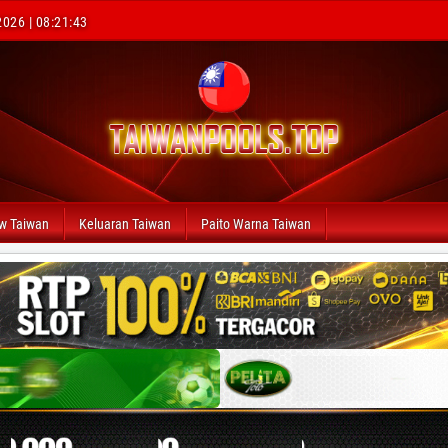
2026 | 08:21:44
aw Taiwan
Keluaran Taiwan
Paito Warna Taiwan