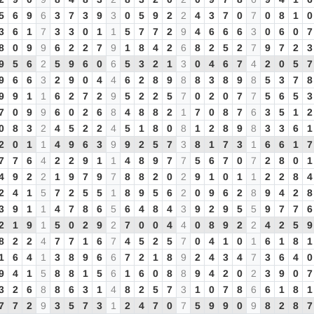
5
6
9
6
3
7
3
9
3
0
5
9
2
2
4
3
7
0
7
0
8
1
0
3
6
1
7
3
3
0
1
1
5
7
7
2
9
4
6
6
6
3
0
6
0
7
8
0
9
9
6
2
2
7
9
1
8
4
2
6
8
2
5
2
7
9
7
2
3
9
5
6
2
5
9
6
0
6
5
3
2
1
3
0
4
6
7
4
2
0
5
7
9
6
6
3
2
9
0
4
4
6
2
8
9
8
8
3
8
9
8
5
3
7
8
9
9
1
1
6
2
7
2
9
5
2
2
5
7
0
2
0
7
7
5
6
5
3
7
0
9
9
6
0
2
6
8
4
8
8
2
1
7
0
8
7
6
3
5
1
2
0
8
3
2
4
5
2
2
4
5
1
8
0
8
1
2
8
9
8
3
3
6
1
2
0
1
1
4
9
6
3
9
9
2
5
7
3
8
1
7
3
1
6
6
1
7
7
7
6
4
2
2
9
1
1
4
8
9
7
7
5
6
7
0
7
2
8
0
1
4
9
2
2
1
9
7
9
7
8
8
2
0
2
9
1
0
1
1
2
2
8
4
2
4
1
5
7
2
5
5
1
8
9
5
6
2
0
9
6
2
8
9
4
2
8
3
9
1
1
4
7
8
6
5
6
4
8
4
3
9
2
9
5
5
9
7
7
6
2
1
9
1
5
0
2
9
2
7
0
0
4
4
0
8
9
2
2
4
2
5
9
8
2
2
4
7
7
1
6
7
4
5
2
5
7
0
4
1
0
1
6
1
8
1
1
6
4
1
3
8
9
6
6
7
2
1
8
9
2
4
3
4
7
3
6
4
0
9
4
1
5
8
8
1
5
6
1
6
0
8
8
9
4
2
0
2
3
9
0
7
3
2
6
8
8
6
3
1
4
8
2
5
7
3
1
0
7
8
6
6
1
8
1
7
7
2
9
3
5
7
3
1
2
4
7
0
7
5
9
9
0
9
8
2
8
7