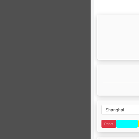
Reset