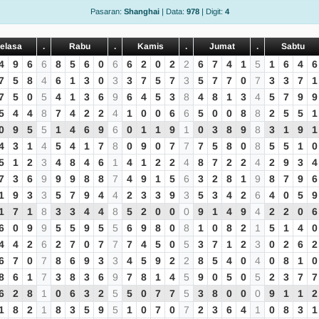
Pasaran:
Shanghai
| Data:
978
| Digit:
4
elasa
.
Rabu
.
Kamis
.
Jumat
.
Sabtu
4
9
6
6
8
5
6
0
6
6
2
0
2
2
6
7
4
1
5
1
6
4
6
7
5
8
4
6
1
3
0
3
3
7
5
7
3
5
7
7
0
7
3
3
7
1
7
5
0
5
4
1
3
6
9
6
4
5
3
8
4
8
1
3
4
5
7
9
9
5
4
4
8
7
4
2
2
4
1
0
0
6
6
5
0
0
8
8
2
5
5
1
0
9
5
5
1
4
6
9
6
0
1
1
9
1
0
3
8
9
8
3
1
9
1
4
3
1
4
5
4
1
7
8
0
9
0
7
7
7
5
8
0
8
5
5
1
0
5
1
2
3
4
8
4
6
1
4
1
2
2
4
8
7
2
2
4
2
9
3
4
7
3
6
9
9
9
8
8
7
4
9
1
5
6
3
2
8
1
9
8
7
9
6
1
9
3
3
5
7
9
4
4
2
3
3
9
3
5
3
4
2
6
4
0
5
9
1
7
1
8
3
3
4
4
8
5
2
0
0
0
9
1
4
9
4
2
2
0
6
6
0
9
9
5
5
9
5
5
6
9
8
0
8
1
0
8
2
1
5
1
4
0
4
4
2
6
2
7
0
7
7
7
4
5
0
5
3
7
1
2
3
0
2
6
2
6
7
0
7
8
6
9
3
3
4
5
9
2
2
8
5
4
0
4
0
8
1
0
8
6
1
7
3
8
3
6
9
7
8
1
4
5
9
0
5
0
5
2
3
7
7
6
2
8
1
0
6
3
2
5
5
0
7
7
5
3
8
0
0
0
9
1
1
2
1
8
2
1
8
3
5
9
5
1
0
7
0
7
2
3
6
4
1
0
8
3
1