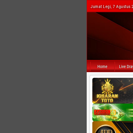
Jumat Legi, 7 Agustus 
Home
Live Dr