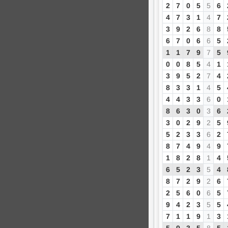
2
7
0
5
5
6
4
7
3
1
4
7
3
9
2
6
8
8
6
7
0
6
6
5
1
1
7
9
7
5
0
0
8
5
4
1
3
9
5
2
7
4
8
3
3
1
4
5
4
4
3
3
6
0
8
6
3
0
3
6
3
0
2
9
2
5
5
2
3
3
6
2
8
7
4
9
4
9
1
8
2
8
1
4
6
5
2
3
5
4
8
7
2
9
2
6
2
5
6
0
6
5
9
4
2
3
5
5
7
1
1
9
1
3
5
9
3
5
8
5