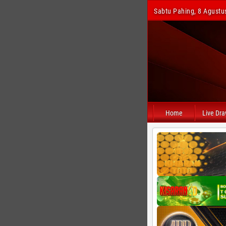
Sabtu Pahing, 8 Agustu
Home
Live Dr