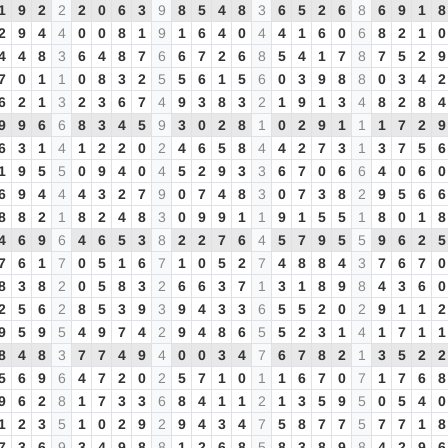
1
9
2
2
2
0
6
3
9
8
5
4
8
3
6
5
2
6
8
6
9
1
8
2
9
4
4
0
0
8
1
9
1
6
4
0
4
4
1
6
0
6
8
2
1
0
4
4
8
3
6
4
8
7
6
6
7
2
6
8
5
4
1
7
8
7
5
2
9
7
0
1
1
0
8
3
2
5
5
6
1
5
6
0
3
9
8
8
0
3
4
2
6
2
1
3
2
3
6
7
4
9
3
8
3
2
1
9
1
3
4
8
2
8
4
9
9
6
6
8
3
4
5
9
3
0
2
8
1
0
2
9
1
1
1
7
2
9
6
3
1
4
1
2
2
0
2
4
6
5
8
4
4
2
7
3
1
3
7
5
6
1
9
5
5
0
9
4
0
4
5
2
9
3
3
6
7
0
6
6
4
0
6
0
6
9
4
4
4
3
2
7
9
0
7
4
8
3
0
7
3
8
2
9
5
6
6
8
8
2
1
8
2
4
8
3
0
9
9
1
1
9
1
5
5
1
8
0
1
8
4
6
9
6
4
6
5
3
8
2
2
7
6
4
5
7
9
5
5
9
6
2
5
7
6
1
7
0
5
1
6
7
1
0
5
2
7
4
8
8
4
3
7
6
7
0
8
3
8
2
0
5
8
3
2
6
6
3
7
1
3
1
8
9
8
4
3
6
0
2
5
6
2
8
5
3
9
3
9
4
3
3
6
5
5
2
0
2
9
1
1
2
9
5
9
5
4
9
7
4
2
9
4
8
6
5
5
2
3
1
4
1
7
1
1
8
4
8
3
7
7
4
9
4
0
0
3
4
7
6
7
8
2
1
3
5
2
2
5
6
9
6
4
7
2
0
2
5
7
1
0
1
1
6
7
0
7
1
7
6
8
9
6
2
8
1
7
3
3
6
8
4
1
1
2
1
3
5
9
5
0
5
4
0
1
2
3
5
1
0
2
9
2
9
4
3
4
7
5
8
7
7
5
7
7
1
8
7
3
6
9
3
4
9
8
8
1
2
6
8
5
8
3
8
9
8
4
2
9
6