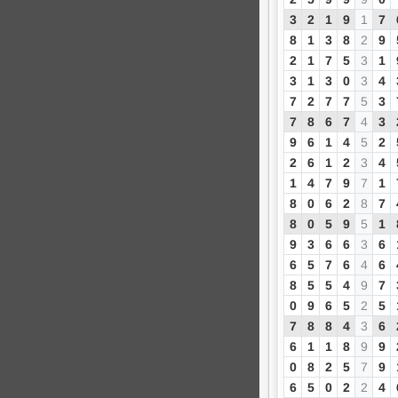
3
2
1
9
1
7
8
1
3
8
2
9
2
1
7
5
3
1
3
1
3
0
3
4
7
2
7
7
5
3
7
8
6
7
4
3
9
6
1
4
5
2
2
6
1
2
3
4
1
4
7
9
7
1
8
0
6
2
8
7
8
0
5
9
5
1
9
3
6
6
3
6
6
5
7
6
4
6
8
5
5
4
9
7
0
9
6
5
2
5
7
8
8
4
3
6
6
1
1
8
9
9
0
8
2
5
7
9
6
5
0
2
2
4