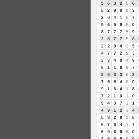
5
6
3
2
5
6
5
2
9
9
9
3
2
0
4
1
5
7
9
6
5
9
5
0
8
7
7
7
5
9
2
8
7
7
5
8
2
2
8
4
3
5
4
7
7
2
9
3
3
3
4
0
4
9
8
1
1
8
9
7
2
5
3
3
6
3
7
5
5
4
9
0
9
1
6
4
1
8
7
2
1
0
1
0
9
4
3
7
1
1
4
9
1
2
3
4
5
8
2
9
2
8
6
7
6
4
1
7
6
9
6
9
6
0
2
5
9
9
9
0