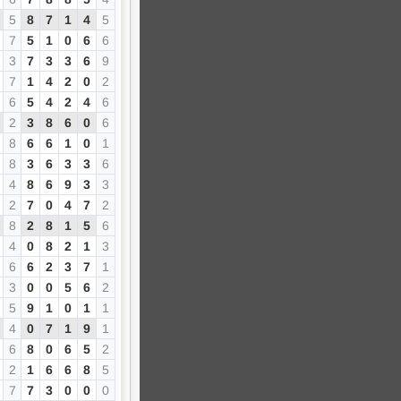
5
8
7
1
4
5
7
5
1
0
6
6
3
7
3
3
6
9
7
1
4
2
0
2
6
5
4
2
4
6
2
3
8
6
0
6
8
6
6
1
0
1
8
3
6
3
3
6
4
8
6
9
3
3
2
7
0
4
7
2
8
2
8
1
5
6
4
0
8
2
1
3
6
6
2
3
7
1
3
0
0
5
6
2
5
9
1
0
1
1
4
0
7
1
9
1
6
8
0
6
5
2
2
1
6
6
8
5
7
7
3
0
0
0