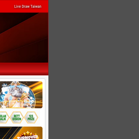
Live Draw Taiwan