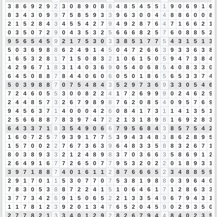
3
8
6
9
2
9
2
3
0
8
9
0
8
8
4
8
5
4
5
5
1
9
0
6
9
1
6
8
3
4
3
0
9
9
7
5
8
5
9
3
3
9
6
3
0
0
4
4
8
8
6
0
0
8
2
1
5
2
8
4
3
4
5
5
4
2
7
9
4
9
2
8
7
6
4
7
1
6
6
2
1
0
3
5
0
7
2
9
0
4
3
5
3
2
5
6
6
6
8
2
5
7
6
0
8
8
5
2
9
5
6
5
4
5
9
2
1
7
5
3
0
3
3
8
5
1
7
7
5
4
3
1
5
1
3
5
0
3
6
9
8
8
6
2
4
9
1
4
5
0
4
7
2
6
6
3
9
3
3
6
3
8
1
6
5
3
2
8
1
7
1
5
0
8
3
2
1
0
6
1
5
0
5
9
4
7
3
8
4
4
2
9
6
7
1
8
3
1
4
0
3
6
9
0
5
4
0
6
8
5
4
0
8
3
3
0
6
4
5
0
8
8
7
8
4
4
0
6
0
6
0
5
0
1
8
6
5
6
5
3
3
7
4
5
0
3
9
8
8
7
0
7
5
4
8
4
3
5
2
9
7
3
6
9
3
3
0
5
4
6
7
2
4
6
0
5
5
3
0
0
8
2
2
4
1
7
2
6
9
9
9
0
2
4
6
2
9
2
4
4
8
5
7
3
2
6
7
9
8
9
8
7
6
2
0
8
5
4
0
9
5
7
6
9
9
4
5
6
3
7
1
4
0
0
0
4
2
6
0
8
4
1
7
3
1
1
4
1
3
5
1
2
5
6
6
8
8
7
8
3
9
7
4
7
2
2
1
3
1
8
9
8
1
6
9
2
8
3
6
4
3
3
7
1
8
3
5
4
9
0
6
6
7
9
5
6
8
4
3
8
5
7
5
4
2
1
6
0
7
2
5
7
9
3
9
1
7
7
5
3
9
4
3
4
8
3
8
6
2
8
9
5
1
5
7
0
0
2
2
7
6
7
3
6
3
9
6
4
8
3
3
5
8
8
3
2
6
7
1
8
0
3
8
9
3
3
2
1
2
4
8
9
8
3
7
0
3
6
6
3
5
8
6
9
1
2
2
6
4
9
1
6
7
7
2
6
5
0
7
7
9
5
3
2
0
2
2
0
1
8
9
3
1
3
9
7
1
8
8
7
4
0
1
6
1
1
2
8
7
6
6
6
5
2
3
4
8
8
5
9
2
9
1
7
0
1
1
5
3
0
7
7
0
7
5
3
8
1
9
8
8
0
3
9
6
4
0
7
8
3
0
5
3
8
8
7
2
2
4
1
5
1
0
6
4
6
1
7
1
2
8
6
3
3
3
7
7
3
4
2
6
9
1
5
0
6
5
2
2
1
3
3
5
4
9
6
7
9
4
3
1
1
1
7
8
1
2
3
9
2
0
1
3
4
7
6
5
2
0
4
5
9
0
2
9
3
5
0
2
7
7
8
2
1
3
3
4
0
1
2
9
2
8
2
6
7
9
4
4
8
4
0
2
3
5