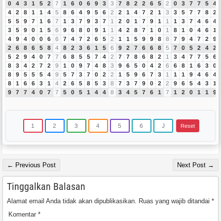
0
4
3
1
5
2
7
1
6
0
6
9
3
3
7
8
2
2
6
5
2
0
3
7
7
5
4
4
2
8
1
1
4
5
8
6
4
9
5
6
2
2
1
4
7
2
1
3
3
5
7
7
8
2
5
5
9
7
1
6
7
1
3
7
9
3
7
1
2
0
1
7
9
1
1
1
3
7
4
6
4
3
5
9
0
1
5
6
9
6
8
0
9
1
1
4
2
8
7
1
0
1
8
1
0
4
6
1
4
9
4
0
0
6
6
7
4
7
2
6
5
2
1
1
5
9
9
8
8
7
9
4
7
2
9
2
6
8
6
5
8
4
8
2
3
6
1
5
6
9
2
7
6
6
8
5
7
0
5
2
4
2
5
2
9
4
0
7
7
6
8
5
5
7
4
2
7
7
8
6
8
2
1
3
4
7
7
5
6
8
3
4
2
7
2
9
1
0
9
7
4
8
3
9
6
5
0
4
2
6
6
8
1
6
3
0
8
9
5
5
5
4
9
5
7
3
7
0
2
2
1
5
9
6
7
3
1
1
1
9
4
6
4
8
1
6
6
3
1
4
2
6
5
8
5
3
8
7
3
7
9
0
2
2
9
6
5
4
3
1
9
7
7
4
0
7
7
5
0
5
1
4
4
8
3
4
5
7
6
1
7
1
2
0
1
1
9
Reset
← Previous Post
Next Post →
Tinggalkan Balasan
Alamat email Anda tidak akan dipublikasikan.
Ruas yang wajib ditandai
*
Komentar
*