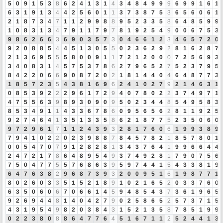
5
0
9
1
5
3
8
6
2
4
1
3
1
4
3
4
8
4
9
9
9
6
9
9
1
6
1
6
3
1
9
1
3
4
4
2
5
6
0
1
1
3
7
3
8
7
5
3
6
5
6
0
6
1
2
1
8
7
3
4
7
1
1
2
9
9
8
8
9
5
2
3
3
5
8
6
4
8
5
9
9
1
0
8
3
1
3
4
7
9
1
1
7
9
7
8
1
9
2
5
4
9
0
0
6
7
5
3
9
8
6
2
6
6
3
6
9
0
3
5
7
3
0
4
6
6
1
2
3
4
6
5
7
2
0
9
2
0
8
8
5
4
4
5
1
3
0
5
5
0
2
3
6
2
9
2
8
1
6
2
8
7
2
1
3
6
9
5
5
5
8
0
0
9
1
1
7
2
1
2
0
0
0
7
2
5
6
9
3
3
4
0
8
3
1
4
5
7
5
3
7
8
6
2
7
9
6
5
2
7
5
2
3
7
9
5
8
4
2
2
0
6
6
9
0
8
7
2
0
2
1
8
1
4
4
0
4
6
4
8
7
7
3
1
8
5
7
2
3
5
4
3
8
1
6
9
6
2
4
1
0
2
7
9
2
1
4
6
3
1
0
8
5
3
9
2
2
2
9
6
1
7
2
9
4
0
7
8
0
2
2
3
7
4
9
7
1
4
7
5
5
6
3
9
8
9
3
0
9
0
9
5
0
2
3
4
4
8
5
4
9
5
8
3
8
5
3
4
9
1
1
4
3
3
6
7
8
6
0
9
5
6
5
6
2
8
1
1
9
2
5
9
2
7
4
6
4
1
3
5
1
3
3
5
8
6
2
1
8
7
7
5
2
3
5
0
6
0
9
7
2
9
6
1
7
1
1
2
4
3
9
3
2
8
1
7
6
0
6
1
9
9
3
8
9
7
9
4
1
0
2
2
0
2
3
9
8
8
7
8
4
5
7
8
2
1
8
5
7
8
0
1
0
0
5
4
7
0
7
9
1
2
8
2
8
1
3
4
3
7
6
4
1
9
9
6
6
4
4
2
4
7
2
1
7
8
6
4
8
9
5
4
9
3
7
4
9
2
8
1
7
9
0
7
5
6
7
5
0
4
7
7
5
5
7
6
8
6
3
9
5
9
7
4
4
1
5
4
3
3
8
1
9
6
4
7
6
3
8
2
9
6
8
7
3
9
3
2
0
0
9
5
1
6
1
9
8
7
7
1
8
0
2
6
0
3
3
5
1
5
2
1
8
9
1
0
2
1
6
5
2
0
3
3
7
6
0
6
3
5
0
6
0
6
7
0
6
6
1
4
5
9
4
8
5
4
3
7
3
6
1
9
6
5
9
2
6
9
4
4
8
1
4
0
4
2
7
9
0
2
5
8
6
5
2
5
7
3
7
1
5
4
3
1
9
5
4
9
8
2
0
3
8
4
3
1
5
2
1
3
5
8
7
8
5
1
9
9
0
2
2
3
8
0
8
8
6
4
7
7
6
4
5
1
6
7
1
1
2
5
2
4
4
1
3