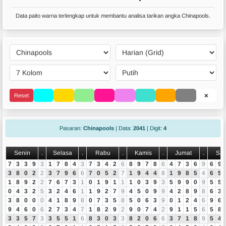
Data paito warna terlengkap untuk membantu analisa tarikan angka Chinapools.
Reset
❌
Pasaran:
Chinapools
| Data:
2041
| Digit:
4
Senin
.
Selasa
.
Rabu
.
Kamis
.
Jumat
.
Sab
7
3
3
9
3
1
7
8
4
3
7
3
4
2
6
8
9
7
8
6
4
7
3
6
9
6
9
3
8
0
2
2
3
7
9
6
6
7
0
5
2
7
1
9
4
4
8
1
9
8
5
4
6
5
1
8
9
2
2
7
6
7
3
1
0
1
9
1
1
1
0
3
9
3
5
9
9
0
9
5
5
0
4
3
2
5
3
2
4
6
1
1
9
2
7
9
4
5
0
9
9
4
2
8
9
8
6
3
3
8
0
0
0
4
1
8
9
8
0
7
3
5
8
5
0
6
3
9
0
1
2
4
6
9
6
9
4
6
0
6
2
7
3
4
7
1
8
2
9
2
9
0
7
4
2
9
1
1
5
6
5
8
3
3
5
7
3
3
5
5
1
6
8
3
0
3
3
8
2
0
6
6
3
7
1
8
9
5
4