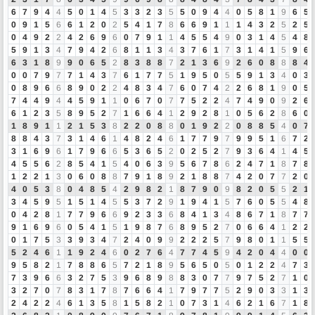
6
7
9
4
4
5
0
1
4
5
3
3
2
3
5
5
0
9
4
4
0
5
8
1
9
6
5
0
9
1
5
6
6
1
2
0
2
5
4
1
7
8
6
6
9
1
1
1
4
3
2
5
2
5
0
4
9
2
2
4
2
6
9
6
0
7
9
1
1
4
5
5
4
9
0
3
1
4
5
4
8
5
9
1
3
4
7
9
4
2
6
8
1
1
3
4
3
7
6
1
7
3
1
4
1
5
9
6
6
3
1
8
9
9
0
6
5
2
8
3
8
8
7
2
1
3
6
9
2
6
0
8
8
8
4
0
0
7
9
7
7
1
4
3
7
6
1
7
7
5
1
9
5
0
5
5
9
1
3
4
0
3
0
8
9
6
6
8
9
0
2
2
4
8
3
4
7
6
0
7
4
2
2
6
8
1
9
0
5
7
4
4
9
4
4
5
9
1
1
0
6
7
0
7
7
5
2
2
4
7
4
9
0
9
2
6
6
1
2
3
5
8
9
5
2
7
1
6
6
4
1
2
9
2
8
1
0
5
6
2
8
6
0
1
8
9
1
1
2
1
5
3
8
2
2
0
8
8
0
1
9
2
2
0
8
8
5
4
0
7
8
8
4
3
7
3
1
4
6
1
4
8
2
4
6
1
7
7
9
7
9
9
5
1
6
7
2
3
1
6
9
6
1
7
9
6
6
5
3
6
5
2
0
2
5
2
7
9
3
6
4
1
4
5
4
5
5
6
2
8
5
4
1
5
4
0
6
3
9
5
6
7
8
6
2
4
7
1
8
7
8
1
2
2
1
3
0
6
0
8
8
7
9
1
8
9
2
1
8
8
7
4
2
0
7
7
2
0
4
0
5
3
8
0
4
8
5
4
2
9
8
2
1
8
7
9
0
9
8
2
0
5
5
2
1
3
4
5
9
5
1
5
1
4
5
5
3
7
2
9
1
9
4
1
5
7
6
0
5
5
4
8
0
4
2
8
1
7
7
9
6
6
9
2
3
3
6
8
4
1
3
4
8
6
7
1
8
7
7
9
1
6
9
6
0
5
4
1
5
1
9
8
7
6
8
9
5
2
7
0
6
6
4
1
2
2
0
1
7
5
3
3
9
3
4
7
2
4
0
9
9
2
2
2
5
7
9
8
0
1
1
5
5
5
2
4
6
1
1
9
2
4
6
0
2
7
6
4
7
7
4
5
9
4
2
0
4
4
0
0
9
5
8
2
1
7
8
8
6
5
7
2
1
8
9
5
6
5
0
5
0
1
2
2
4
7
3
7
3
9
6
6
3
2
7
5
3
9
6
8
9
8
8
3
0
7
7
9
7
5
2
7
1
0
3
2
7
0
7
8
3
1
7
8
7
6
6
4
1
7
9
7
7
5
2
9
0
3
3
1
3
2
4
2
2
4
6
1
3
5
8
1
5
8
2
1
0
7
3
1
4
6
2
1
6
7
1
8