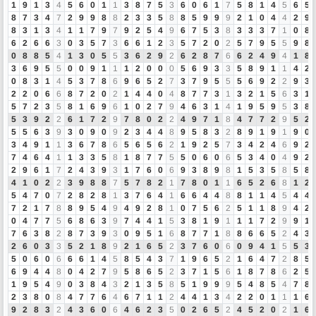
1
9
1
3
4
5
6
0
1
1
3
8
7
5
3
6
0
6
1
7
5
8
1
4
5
6
5
8
7
3
4
7
2
9
9
8
8
2
3
3
5
8
8
5
9
9
9
2
1
0
4
4
2
9
8
3
1
3
4
1
1
7
9
7
9
2
5
4
9
6
7
5
3
8
3
3
3
7
1
0
8
6
2
6
6
3
0
3
5
7
3
6
6
1
2
3
5
7
2
0
2
5
7
9
5
5
9
8
0
8
8
5
4
1
3
0
5
5
3
6
2
9
2
6
2
8
7
6
6
2
4
9
4
1
8
3
6
9
5
5
0
0
9
1
1
1
2
0
0
0
5
6
9
3
3
5
8
9
1
1
4
2
0
8
3
1
4
5
3
7
8
6
9
6
5
2
7
3
7
9
5
5
5
6
9
2
2
9
3
2
2
0
6
6
8
7
2
0
2
1
4
4
0
4
8
7
7
3
1
3
2
1
5
6
3
1
5
7
2
3
5
8
1
6
9
6
1
0
2
7
9
4
6
3
1
4
1
9
5
9
5
3
8
5
3
9
2
2
6
1
7
2
9
7
8
0
2
2
4
9
7
1
8
4
7
7
2
9
5
2
5
5
6
3
9
3
0
9
0
9
2
3
4
4
8
9
5
8
3
2
8
9
1
9
1
9
0
3
4
9
1
1
3
6
7
8
6
5
6
5
6
2
1
9
2
5
7
3
4
2
4
6
9
2
7
4
6
4
1
1
3
3
5
8
1
8
7
7
5
5
0
6
0
6
5
3
4
0
4
9
2
2
9
6
1
7
2
4
3
9
3
1
7
6
0
6
9
3
8
9
8
1
5
3
5
8
5
8
4
1
0
2
2
3
9
8
8
7
5
7
8
2
1
7
8
0
1
1
6
5
2
6
8
1
2
5
4
7
0
7
2
8
2
8
1
3
7
6
4
1
6
6
4
4
8
8
1
1
4
5
4
4
7
2
1
7
8
8
9
5
4
9
4
9
2
8
1
0
7
5
6
2
5
1
1
8
9
4
2
0
4
7
7
5
6
8
6
3
9
7
4
4
1
5
3
8
1
9
1
1
1
7
2
9
9
1
7
6
3
8
2
8
7
3
9
3
0
9
5
1
6
8
7
7
1
8
8
6
6
5
2
4
3
2
6
0
3
3
5
2
1
8
9
2
1
6
5
2
3
7
6
0
6
0
9
4
1
5
5
3
5
0
6
0
6
6
6
1
4
5
8
5
4
3
7
1
9
6
5
2
1
6
4
7
2
8
5
6
9
4
4
8
0
4
2
7
9
5
8
6
5
2
3
7
1
5
6
1
8
7
8
6
2
5
1
9
5
4
9
0
3
8
4
3
2
1
3
5
8
5
1
9
9
9
5
4
8
5
4
7
8
2
3
8
0
8
4
7
7
6
4
6
7
1
1
2
4
4
1
3
4
2
2
0
1
1
1
6
9
2
8
3
2
4
3
6
0
6
4
6
2
3
5
0
2
6
5
2
4
5
2
0
2
1
6