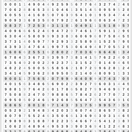
0
0
0
1
1
4
9
0
4
4
9
2
5
9
5
6
7
7
6
4
3
2
7
4
2
4
9
7
0
6
2
8
8
6
5
3
8
1
0
4
6
1
3
5
1
4
5
0
9
5
9
5
2
8
6
0
5
5
1
4
1
6
8
5
0
7
6
3
9
5
4
1
0
1
9
5
3
4
7
4
4
9
0
9
3
3
6
8
3
5
8
0
7
9
2
2
6
1
9
6
6
0
6
3
4
7
2
3
0
8
3
7
1
7
2
5
3
8
3
1
1
0
1
0
4
9
1
1
1
5
1
8
9
5
7
4
0
9
6
6
6
5
2
4
6
9
4
7
2
9
7
4
6
1
7
5
9
1
1
2
9
9
6
3
0
4
4
5
8
0
9
9
9
3
3
0
3
6
0
6
9
6
0
7
5
8
4
5
5
3
7
3
1
4
0
5
9
7
7
9
2
9
3
3
2
5
8
9
8
1
5
2
5
7
9
9
4
3
9
3
3
4
7
6
4
1
9
9
7
5
3
0
6
4
9
4
8
7
0
5
5
2
5
1
6
0
6
6
2
5
5
1
6
2
8
0
2
2
7
0
3
6
9
6
6
4
6
1
3
4
6
7
8
4
3
3
6
7
2
9
3
9
5
7
3
8
1
4
1
5
7
6
2
2
4
0
3
7
3
5
4
9
2
0
0
2
2
9
2
3
7
1
3
1
5
2
7
0
1
4
0
4
6
5
4
8
2
2
4
5
0
0
5
5
5
8
5
6
2
1
8
7
2
9
9
6
2
8
1
2
4
3
4
1
4
5
9
3
6
2
8
8
9
5
0
5
2
1
4
0
4
8
0
9
1
1
3
1
9
0
0
1
1
7
5
6
5
2
0
7
9
9
9
6
4
0
9
9
4
7
4
3
7
0
5
4
0
1
5
6
3
4
8
6
5
6
9
0
2
2
3
9
2
7
9
6
0
3
1
4
4
5
9
8
8
1
9
7
6
4
2
6
0
1
7
8
6
5
8
2
7
9
9
4
6
9
6
7
6
7
5
0
8
8
2
4
7
0
7
9
8
8
6
5
7
8
4
2
6
2
7
7
0
7
2
3
0
9
5
0
5
0
2
4
6
1
9
2
6
8
5
5
6
4
7
2
5
4
3
6
9
1
0
6
8
6
5
2
8
0
1
8
9
7
1
4
3
7
3
1
7
5
3
9
9
5
7
3
5
5
0
5
2
9
2
1
9
4
8
3
4
2
0
3
3
6
0
7
4
2
8
6
5
7
3
8
2
8
0
7
9
7
5
5
2
4
6
3
5
0
6
6
1
3
6
9
6
3
0
3
1
4
6
5
2
9
8
9
8
3
1
8
8
7
8
2
2
3
5
4
6
6
7
4
5
4
1
2
3
8
7
1
0
6
2
8
4
8
9
4
4
9
5
3
9
3
9
0
3
6
9
4
1
2
2
4
8
1
2
3
1
7
8
6
3
4
5
9
9
6
9
8
8
8
4
8
4
3
7
8
4
3
7
8
4