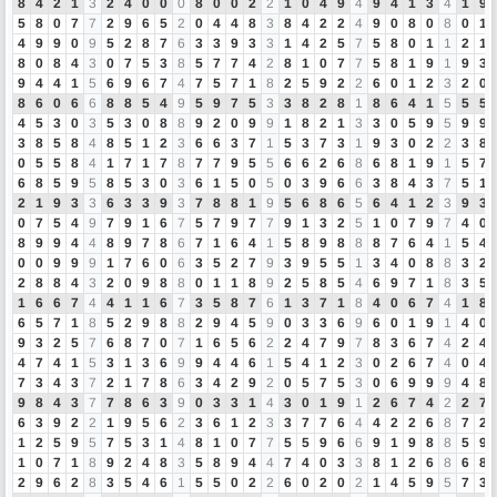
8
4
2
1
3
2
4
0
0
0
8
0
0
2
2
1
0
4
9
4
9
4
1
3
4
1
9
5
8
0
7
7
2
9
6
5
2
0
4
4
8
3
8
4
2
2
4
9
0
8
0
8
0
1
4
9
9
0
9
5
2
8
7
6
3
3
9
3
3
1
4
2
5
7
5
8
0
1
1
2
1
8
0
8
4
3
0
7
5
3
8
5
7
7
4
2
8
1
0
7
7
5
8
1
9
1
9
3
9
4
4
1
5
6
9
6
7
4
7
5
7
1
8
2
5
9
2
2
6
0
1
2
3
2
0
8
6
0
6
6
8
8
5
4
9
5
9
7
5
3
3
8
2
8
1
8
6
4
1
5
5
5
4
5
3
0
3
5
3
0
8
8
9
2
0
9
9
1
8
2
1
3
3
0
5
9
5
9
9
3
8
5
8
4
8
5
1
2
3
6
6
3
7
1
5
3
7
3
1
9
3
0
2
2
3
8
0
5
5
8
4
1
7
1
7
8
7
7
9
5
5
6
6
2
6
8
6
8
1
9
1
5
7
6
8
5
9
5
8
5
3
0
3
6
1
5
0
5
0
3
9
6
6
3
8
4
3
7
5
1
2
1
9
3
3
6
3
3
9
3
7
8
8
1
9
5
6
8
6
5
6
4
1
2
3
9
3
0
7
5
4
9
7
9
1
6
7
5
7
9
7
7
9
1
3
2
5
1
0
7
9
7
4
0
8
9
9
4
4
8
9
7
8
6
7
1
6
4
1
5
8
9
8
8
8
7
6
4
1
5
4
0
0
9
9
9
1
7
6
0
6
3
5
2
7
9
3
9
5
5
1
3
4
0
8
8
3
2
2
8
8
4
3
2
0
9
8
8
0
1
1
8
9
2
5
8
5
4
6
9
7
1
8
3
5
1
6
6
7
4
4
1
1
6
7
3
5
8
7
6
1
3
7
1
8
4
0
6
7
4
1
8
6
5
7
1
8
5
2
9
8
8
2
9
4
5
9
0
3
3
6
9
6
0
1
9
1
4
0
9
3
2
5
7
6
8
7
0
7
1
6
5
6
2
2
4
7
9
7
8
3
6
7
4
2
4
4
7
4
1
5
3
1
3
6
9
9
4
4
6
1
5
4
1
2
3
0
2
6
7
4
0
4
7
3
4
3
7
2
1
7
8
6
3
4
2
9
2
0
5
7
5
3
0
6
9
9
9
4
8
9
8
4
3
7
7
8
6
3
9
0
3
3
1
4
3
0
1
9
1
2
6
7
4
2
2
7
6
3
9
2
2
1
9
5
6
2
3
6
1
2
3
3
7
7
6
4
4
2
2
6
8
7
2
1
2
5
9
5
7
5
3
1
4
8
1
0
7
7
5
5
9
6
6
9
1
9
8
8
5
9
1
0
7
1
8
9
2
4
8
3
5
8
9
4
4
7
4
0
3
3
8
1
2
6
8
6
8
2
9
6
2
8
3
5
4
6
1
5
5
0
2
2
6
0
2
0
2
1
4
5
9
5
7
3