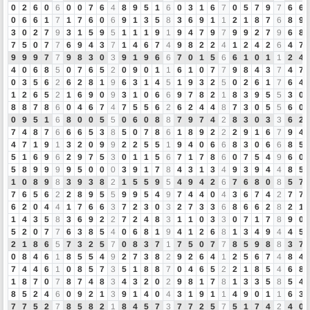
0
2
6
0
6
0
0
7
6
4
8
9
5
1
6
0
3
1
6
7
0
5
7
9
7
6
6
0
6
6
1
7
1
7
6
0
6
9
1
3
5
8
3
6
9
1
1
2
1
8
7
6
8
9
3
0
2
7
9
3
1
5
9
5
1
1
1
9
1
9
4
7
9
7
9
9
2
7
9
6
8
7
5
0
7
7
6
9
4
3
7
1
4
6
7
4
9
8
2
2
4
1
2
4
2
6
4
7
9
9
9
7
7
9
8
3
0
3
9
1
9
6
6
7
0
1
5
6
6
1
0
1
1
2
4
4
0
6
8
5
0
7
6
5
2
0
9
0
1
1
6
1
0
7
7
9
8
4
3
7
4
7
0
3
5
6
2
6
2
8
1
9
6
3
1
4
5
1
9
3
2
5
0
2
6
1
7
6
4
1
2
6
5
2
1
6
9
0
9
3
1
0
6
6
9
7
8
2
1
8
3
9
5
5
3
0
8
8
7
8
6
0
4
6
7
4
7
5
5
6
2
6
2
4
4
8
7
3
0
5
5
6
0
0
9
5
1
6
8
0
0
5
5
0
6
0
8
8
7
9
7
4
2
8
3
0
3
3
6
2
7
4
8
7
6
6
6
5
3
8
5
0
7
8
6
1
8
9
2
2
2
9
1
6
7
9
4
4
7
1
9
1
3
2
0
9
9
2
2
5
5
1
9
4
0
6
6
8
3
0
6
6
8
5
5
1
6
9
6
2
9
7
5
3
0
1
1
5
6
7
1
7
8
6
0
7
5
4
9
6
0
5
8
9
9
9
9
5
0
0
0
3
9
1
7
8
4
3
1
3
4
9
3
9
4
4
8
5
1
0
8
9
8
3
9
3
8
2
1
5
5
9
5
4
9
4
2
6
7
6
8
0
8
5
7
7
6
5
6
2
2
8
9
5
5
9
9
5
4
9
7
4
4
0
4
3
6
7
4
2
7
7
6
2
0
4
4
1
7
6
6
3
7
2
3
0
3
2
7
3
3
6
8
6
6
2
8
2
1
1
4
3
5
8
3
6
9
2
2
7
2
4
8
3
1
1
0
3
3
0
7
1
7
8
9
0
5
2
0
7
7
6
3
8
5
4
0
6
8
1
9
4
1
2
6
8
1
3
4
9
4
4
5
2
1
8
6
5
7
3
2
5
7
0
8
3
7
1
7
5
0
7
7
8
5
9
8
8
3
7
0
8
4
6
1
8
5
5
4
9
2
7
3
8
2
9
2
6
4
1
2
5
6
7
4
8
4
7
4
4
6
1
0
8
5
7
3
5
1
8
8
7
0
4
6
5
2
2
1
8
5
4
6
8
1
8
7
0
7
8
7
4
8
3
4
3
2
0
2
9
8
1
7
8
1
3
3
5
8
5
4
8
5
2
4
6
0
9
2
1
3
9
1
4
0
4
3
1
9
1
1
4
9
0
1
1
6
3
7
7
5
2
7
8
5
8
2
1
8
4
5
7
3
7
7
2
5
7
5
1
7
4
2
4
0