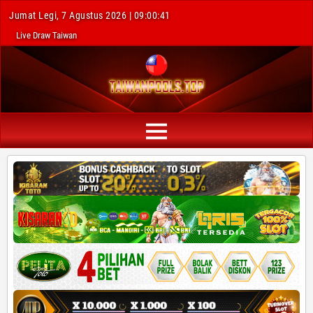
Jumat Legi, 7 Agustus 2026 | 09:00:42
Live Draw Taiwan