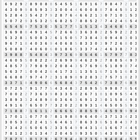
6
9
2
9
2
8
9
0
8
8
5
4
5
5
1
6
9
1
6
7
9
8
4
7
2
1
6
4
3
0
9
9
8
5
9
3
3
3
0
0
4
4
6
0
0
8
8
7
8
4
5
9
1
2
5
2
8
4
3
5
4
2
7
9
2
8
7
6
4
6
6
2
1
3
0
7
1
0
1
5
3
5
0
7
2
9
3
5
3
2
5
6
8
2
5
7
8
8
5
2
7
7
4
2
4
6
5
4
6
5
4
5
9
7
5
3
0
3
5
1
7
7
5
1
5
1
3
4
3
4
6
8
5
6
3
3
6
9
8
8
4
9
1
4
5
7
2
6
6
3
3
6
3
8
2
2
5
9
2
2
2
1
5
3
2
8
1
5
0
8
3
2
6
1
5
0
5
7
3
8
4
3
0
9
4
8
3
0
1
9
6
7
1
8
4
0
3
6
9
4
0
6
8
5
8
3
3
0
3
9
7
2
6
8
0
3
5
0
8
8
7
4
0
6
0
6
0
1
8
6
5
3
3
7
4
2
4
6
3
8
2
7
3
3
9
8
8
7
5
4
8
4
3
9
7
3
6
9
0
5
4
6
1
5
7
9
7
7
8
3
4
6
0
5
5
0
8
2
2
4
2
6
9
9
9
4
6
2
9
2
7
8
8
5
4
9
7
4
8
5
7
3
7
9
8
9
8
2
0
8
4
3
5
7
6
9
6
5
1
8
9
8
7
4
5
6
3
7
1
0
0
4
2
6
4
1
7
3
1
1
3
5
1
6
7
1
5
1
6
8
3
6
6
8
8
7
9
7
4
7
2
3
1
8
9
8
9
2
8
3
2
7
5
7
1
8
2
7
3
3
7
1
8
4
9
0
6
6
5
6
8
4
3
7
5
4
2
6
7
3
8
7
6
8
5
0
7
2
5
7
9
1
7
7
5
4
3
4
8
3
2
8
9
5
5
9
9
8
7
6
5
6
7
0
0
2
2
7
3
6
3
9
8
3
3
5
8
2
6
7
1
8
1
0
9
5
5
4
5
3
8
9
3
3
2
4
8
9
8
0
3
6
6
3
6
9
1
2
3
0
1
5
8
4
9
8
4
9
1
6
7
6
5
0
7
7
3
2
0
2
2
8
9
3
1
4
6
5
0
5
5
9
1
7
1
8
8
7
1
6
1
1
2
6
6
6
5
2
8
8
5
9
5
4
5
9
9
9
9
4
1
7
0
1
1
0
7
7
0
7
8
1
9
8
8
9
6
4
0
4
3
7
1
3
4
2
1
3
0
5
3
8
2
2
4
1
5
6
4
6
1
7
8
6
3
3
6
5
1
8
4
3
7
3
7
3
4
2
6
5
0
6
5
2
3
3
5
4
9
9
4
3
1
4
1
6
6
7
4
4
9
7
8
1
2
3
0
1
3
4
7
2
0
4
5
9
9
3
5
0
5
4
3
0
9
9
1
6
7
8
2
1
3
0
1
2
9
2
6
7
9
4
4
0
2
3
5
8
9
4
0
4
4
5
5